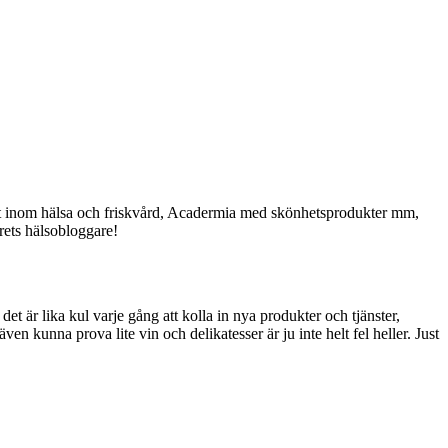
allt inom hälsa och friskvård, Acadermia med skönhetsprodukter mm,
ets hälsobloggare!
t är lika kul varje gång att kolla in nya produkter och tjänster,
n kunna prova lite vin och delikatesser är ju inte helt fel heller. Just