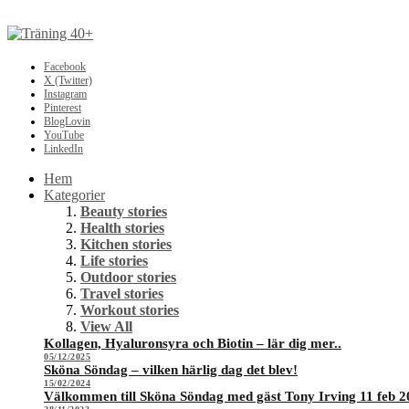
Facebook
X (Twitter)
Instagram
Pinterest
BlogLovin
YouTube
LinkedIn
Hem
Kategorier
Beauty stories
Health stories
Kitchen stories
Life stories
Outdoor stories
Travel stories
Workout stories
View All
Kollagen, Hyaluronsyra och Biotin – lär dig mer..
05/12/2025
Sköna Söndag – vilken härlig dag det blev!
15/02/2024
Välkommen till Sköna Söndag med gäst Tony Irving 11 feb 2