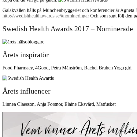
Galakvällen hålls på Münchenbryggeriet och konferencier är Agneta S
http://swedishhealthawards.se/#nomineringar
Och som sagt följ den p
Swedish Health Awards 2017 – Nominerade
Årets inspiratör
Food Pharmacy, 4Good, Petra Månström, Rachel Brahen Yoga girl
Årets influencer
Linnea Claesson, Anja Forsnor, Elaine Eksvärd, Matfusket