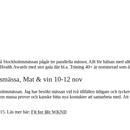
 På Stockholmsmässan pågår tre parallella mässor, Allt för hälsan med 
Health Awards med stor gala där bl.a. Träning 40+ är nominerad som år
smässa, Mat & vin 10-12 nov
smässan. Jag har besökt mässan vid två tillfällen tidigare och tycker de
 en massa prover och kanske hitta nya kontakter att samarbeta med. Att äve
015. Läs mer här:
Fit for life WKND