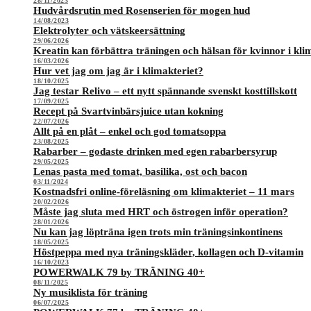
28/11/2023
Hudvårdsrutin med Rosenserien för mogen hud
14/08/2023
Elektrolyter och vätskeersättning
29/06/2026
Kreatin kan förbättra träningen och hälsan för kvinnor i kli
16/03/2026
Hur vet jag om jag är i klimakteriet?
18/10/2025
Jag testar Relivo – ett nytt spännande svenskt kosttillskott
17/09/2025
Recept på Svartvinbärsjuice utan kokning
22/07/2026
Allt på en plåt – enkel och god tomatsoppa
23/08/2025
Rabarber – godaste drinken med egen rabarbersyrup
29/05/2025
Lenas pasta med tomat, basilika, ost och bacon
03/11/2024
Kostnadsfri online-föreläsning om klimakteriet – 11 mars
20/02/2026
Måste jag sluta med HRT och östrogen inför operation?
28/01/2026
Nu kan jag löpträna igen trots min träningsinkontinens
18/05/2025
Höstpeppa med nya träningskläder, kollagen och D-vitamin
16/10/2023
POWERWALK 79 by TRÄNING 40+
08/11/2025
Ny musiklista för träning
06/07/2025