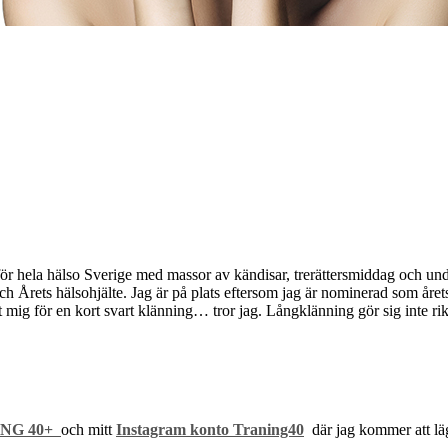
för hela hälso Sverige med massor av kändisar, trerättersmiddag och u
och Årets hälsohjälte. Jag är på plats eftersom jag är nominerad som året
at mig för en kort svart klänning… tror jag. Långklänning gör sig inte rik
ING 40+
och mitt
Instagram konto Traning40
där jag kommer att lägg