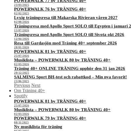
POWERWALK 77 by TRÄNING 40+
23/03/2025
POWERWALK 76 by TRÄNING 40+
02/02/2025
Lyxig träningsresa till Makarska Rivieran våren 2027
02/08/2026
Träningsresa med Apollo Sport SOLO till Egypten i januari 
15/07/2026
Träningsresa med Apollo Sport SOLO till Sivota okt 2026
12/04/2026
Resa till Gardasjön med Träning 40+ september 2026
28/01/2026
POWERWALK 81 by TRÄNING 40+
25/07/2026
Musiklista – POWERWALK 80 by TRÄNING 40+
02/03/2026
Träning 40+ ONLINE TRÄNING upphör den 31 jan 2026
20/12/2025
SALMING Sport BH-test och rabattkod – Min nya favorit!
23/06/2025
Previous
Next
Om Träning 40+
Spotify
POWERWALK 81 by TRÄNING 40+
25/07/2026
Musiklista – POWERWALK 80 by TRÄNING 40+
02/03/2026
POWERWALK 79 by TRÄNING 40+
08/11/2025
Ny musiklista för träning
06/07/2025