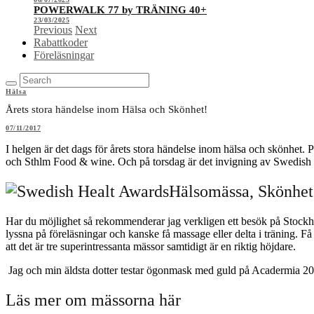
POWERWALK 77 by TRÄNING 40+
23/03/2025
Previous
Next
Rabattkoder
Föreläsningar
Hälsa
Årets stora händelse inom Hälsa och Skönhet!
07/11/2017
I helgen är det dags för årets stora händelse inom hälsa och skönhet.
och Sthlm Food & wine. Och på torsdag är det invigning av Swedish 
Hälsomässa, Skönhet
Har du möjlighet så rekommenderar jag verkligen ett besök på Stockholm
lyssna på föreläsningar och kanske få massage eller delta i träning. Få
att det är tre superintressanta mässor samtidigt är en riktig höjdare.
Jag och min äldsta dotter testar ögonmask med guld på Acadermia 2
Läs mer om mässorna här