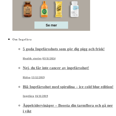
Om Ingefära
5 goda Ingefärsshots som gör dig pigg och frisk!
Health stories
03/11/2024
Nej, du får inte cancer av ingefärsshot!
Hälsa
15/12/2019
Blå Ingefärsshot med spirulina – ice cold blue edition!
Ingefära
16/11/2019
Äppelcidervinäger – Boosta din tarmflora och gå ner
i vikt