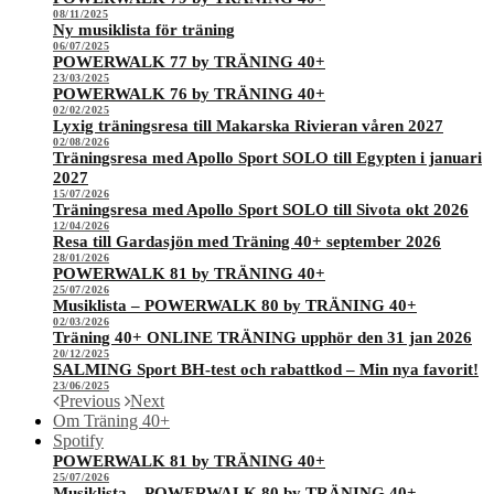
08/11/2025
Ny musiklista för träning
06/07/2025
POWERWALK 77 by TRÄNING 40+
23/03/2025
POWERWALK 76 by TRÄNING 40+
02/02/2025
Lyxig träningsresa till Makarska Rivieran våren 2027
02/08/2026
Träningsresa med Apollo Sport SOLO till Egypten i januari
2027
15/07/2026
Träningsresa med Apollo Sport SOLO till Sivota okt 2026
12/04/2026
Resa till Gardasjön med Träning 40+ september 2026
28/01/2026
POWERWALK 81 by TRÄNING 40+
25/07/2026
Musiklista – POWERWALK 80 by TRÄNING 40+
02/03/2026
Träning 40+ ONLINE TRÄNING upphör den 31 jan 2026
20/12/2025
SALMING Sport BH-test och rabattkod – Min nya favorit!
23/06/2025
Previous
Next
Om Träning 40+
Spotify
POWERWALK 81 by TRÄNING 40+
25/07/2026
Musiklista – POWERWALK 80 by TRÄNING 40+