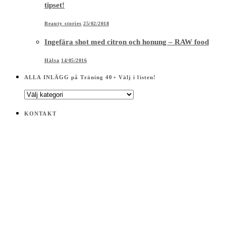
tipset!
Beauty stories
25/02/2018
Ingefära shot med citron och honung – RAW food
Hälsa
14/05/2016
ALLA INLÄGG på Träning 40+ Välj i listen!
ALLA
INLÄGG
på
KONTAKT
Träning
40+
Välj
i
listen!