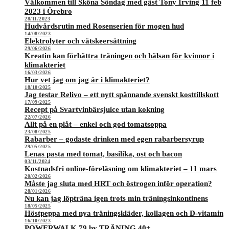
Välkommen till Sköna Söndag med gäst Tony Irving 11 feb
2023 i Örebro
28/11/2023
Hudvårdsrutin med Rosenserien för mogen hud
14/08/2023
Elektrolyter och vätskeersättning
29/06/2026
Kreatin kan förbättra träningen och hälsan för kvinnor i
klimakteriet
16/03/2026
Hur vet jag om jag är i klimakteriet?
18/10/2025
Jag testar Relivo – ett nytt spännande svenskt kosttillskott
17/09/2025
Recept på Svartvinbärsjuice utan kokning
22/07/2026
Allt på en plåt – enkel och god tomatsoppa
23/08/2025
Rabarber – godaste drinken med egen rabarbersyrup
29/05/2025
Lenas pasta med tomat, basilika, ost och bacon
03/11/2024
Kostnadsfri online-föreläsning om klimakteriet – 11 mars
20/02/2026
Måste jag sluta med HRT och östrogen inför operation?
28/01/2026
Nu kan jag löpträna igen trots min träningsinkontinens
18/05/2025
Höstpeppa med nya träningskläder, kollagen och D-vitamin
16/10/2023
POWERWALK 79 by TRÄNING 40+