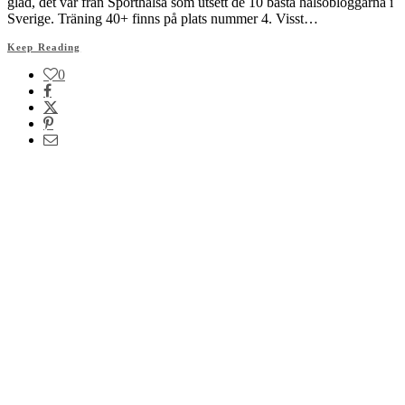
glad, det var från Sporthälsa som utsett de 10 bästa hälsobloggarna i
Sverige. Träning 40+ finns på plats nummer 4. Visst…
Keep Reading
0