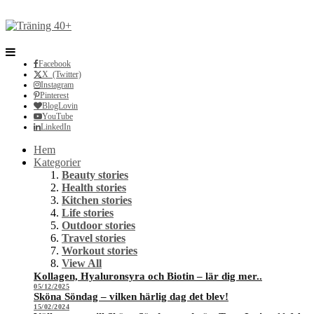
Facebook
X (Twitter)
Instagram
Pinterest
BlogLovin
YouTube
LinkedIn
Hem
Kategorier
Beauty stories
Health stories
Kitchen stories
Life stories
Outdoor stories
Travel stories
Workout stories
View All
Kollagen, Hyaluronsyra och Biotin – lär dig mer..
05/12/2025
Sköna Söndag – vilken härlig dag det blev!
15/02/2024