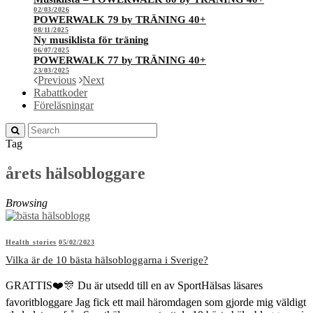
02/03/2026
POWERWALK 79 by TRÄNING 40+
08/11/2025
Ny musiklista för träning
06/07/2025
POWERWALK 77 by TRÄNING 40+
23/03/2025
Previous
Next
Rabattkoder
Föreläsningar
Tag
årets hälsobloggare
Browsing
Health stories
05/02/2023
Vilka är de 10 bästa hälsobloggarna i Sverige?
GRATTIS❤️🎊 Du är utsedd till en av SportHälsas läsares
favoritbloggare Jag fick ett mail häromdagen som gjorde mig väldigt