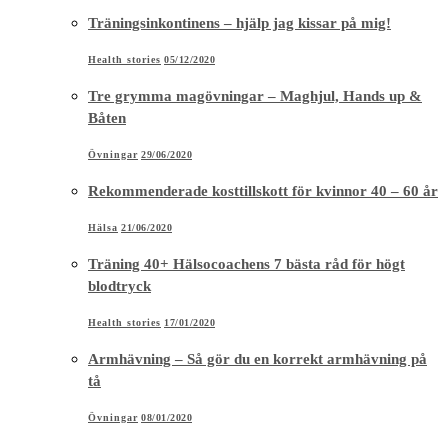
Träningsinkontinens – hjälp jag kissar på mig!
Health stories
05/12/2020
Tre grymma magövningar – Maghjul, Hands up &
Båten
Övningar
29/06/2020
Rekommenderade kosttillskott för kvinnor 40 – 60 år
Hälsa
21/06/2020
Träning 40+ Hälsocoachens 7 bästa råd för högt
blodtryck
Health stories
17/01/2020
Armhävning – Så gör du en korrekt armhävning på
tå
Övningar
08/01/2020