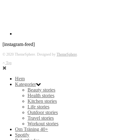
[instagram-feed]
© 2020 ThemeSphere. Designed by
ThemeSphere
.
Top
Hem
Kategorier
Beauty stories
Health stories
Kitchen stories
Life stories
Outdoor stories
Travel stories
Workout stories
Om Träning 40+
Spotify