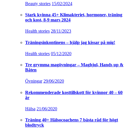
Beauty stories
15/02/2024
Stark kvinna 45+ Klimakteriet, hormoner, träning
och kost, 8-9 mars 2024
Health stories
28/11/2023
Träningsinkontinens – hjälp jag kissar på mig!
Health stories
05/12/2020
Tre grymma magövningar – Maghjul, Hands up &
Båten
Övningar
29/06/2020
Rekommenderade kosttillskott för kvinnor 40 – 60
år
Hälsa
21/06/2020
Träning 40+ Hälsocoachens 7 bästa råd för högt
blodtryck