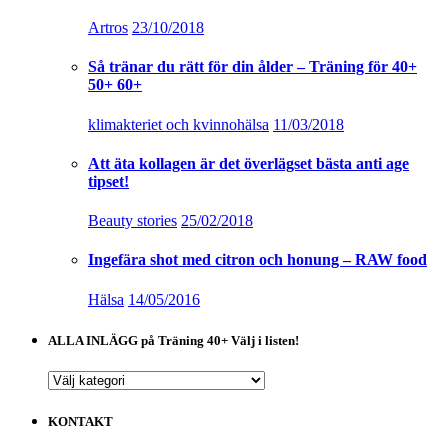
Artros
23/10/2018
Så tränar du rätt för din ålder – Träning för 40+
50+ 60+
klimakteriet och kvinnohälsa
11/03/2018
Att äta kollagen är det överlägset bästa anti age
tipset!
Beauty stories
25/02/2018
Ingefära shot med citron och honung – RAW food
Hälsa
14/05/2016
ALLA INLÄGG på Träning 40+ Välj i listen!
ALLA
INLÄGG
på
KONTAKT
Träning