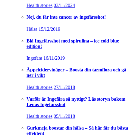
Health stories
03/11/2024
Nej, du får inte cancer av ingefärsshot!
Hälsa
15/12/2019
Blå Ingefärsshot med spirulina – ice cold blue
edition!
Ingefära
16/11/2019
Äppelcidervinäger – Boosta din tarmflora och gå
ner i vikt
Health stories
27/11/2018
Varför är Ingefära så nyttigt? Läs storyn bakom
Lenas Ingefärsshot
Health stories
05/11/2018
Gurkmeja boostar din hälsa – Så här får du bästa
effekten!