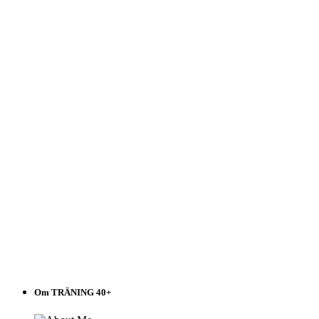
40+
Välj
i
listen!
Om TRÄNING 40+