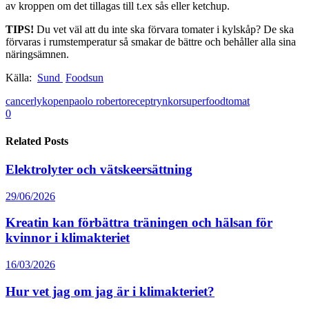
av kroppen om det tillagas till t.ex sås eller ketchup.
TIPS!
Du vet väl att du inte ska förvara tomater i kylskåp? De ska
förvaras i rumstemperatur så smakar de bättre och behåller alla sina
näringsämnen.
Källa:
Sund
Foodsun
cancer
lykopen
paolo roberto
recept
rynkor
superfood
tomat
0
Related Posts
Elektrolyter och vätskeersättning
29/06/2026
Kreatin kan förbättra träningen och hälsan för
kvinnor i klimakteriet
16/03/2026
Hur vet jag om jag är i klimakteriet?