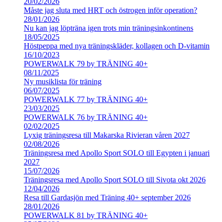
20/02/2026
Måste jag sluta med HRT och östrogen inför operation?
28/01/2026
Nu kan jag löpträna igen trots min träningsinkontinens
18/05/2025
Höstpeppa med nya träningskläder, kollagen och D-vitamin
16/10/2023
POWERWALK 79 by TRÄNING 40+
08/11/2025
Ny musiklista för träning
06/07/2025
POWERWALK 77 by TRÄNING 40+
23/03/2025
POWERWALK 76 by TRÄNING 40+
02/02/2025
Lyxig träningsresa till Makarska Rivieran våren 2027
02/08/2026
Träningsresa med Apollo Sport SOLO till Egypten i januari
2027
15/07/2026
Träningsresa med Apollo Sport SOLO till Sivota okt 2026
12/04/2026
Resa till Gardasjön med Träning 40+ september 2026
28/01/2026
POWERWALK 81 by TRÄNING 40+