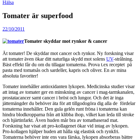
Hälsa
Tomater är superfood
22/10/2011
Tomater skyddar mot rynkor & cancer
Ät tomater! De skyddar mot cancer och rynkor. Ny forskning visar
att tomater även ökar ditt naturliga skydd mot solens
UV
-strålning.
Bäst effekt får du om du tillagar tomaterna. Prova t.ex receptet på
pasta med tomatsås och sardeller, kapris och oliver. En av mina
absoluta favoriter!
Tomater innehåller antioxidanten lykopen. Medicinska studier visar
att intag av tomater ger en minskning av cancer i mag-tarmkanalen,
prostatacancer samt cancer i bröst och lungor. Och det är inga
jättemängder du behöver äta för att tillgodogöra dig alla de fördelar
tomaterna innehåller. Den gula gelén runt fröna i tomaterna kan
hindra blodkropparna från att klibba ihop, vilket kan leda till stroke
och hjärtinfarkt. Även huden mår bra av tomatbaserad mat.
Forskning har visat att pro-kollagenet ökar vid intag av lykopen.
Pro-kollagen hjälper huden att hålla sig elastisk och rynkfri.
Tomaterna behöver inte ens vara färska, lykopen absorberas bättre