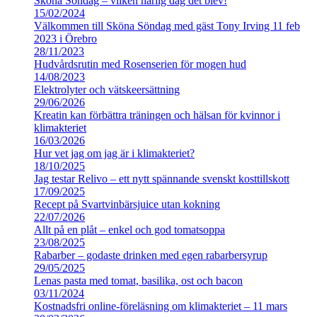
Sköna Söndag – vilken härlig dag det blev!
15/02/2024
Välkommen till Sköna Söndag med gäst Tony Irving 11 feb
2023 i Örebro
28/11/2023
Hudvårdsrutin med Rosenserien för mogen hud
14/08/2023
Elektrolyter och vätskeersättning
29/06/2026
Kreatin kan förbättra träningen och hälsan för kvinnor i
klimakteriet
16/03/2026
Hur vet jag om jag är i klimakteriet?
18/10/2025
Jag testar Relivo – ett nytt spännande svenskt kosttillskott
17/09/2025
Recept på Svartvinbärsjuice utan kokning
22/07/2026
Allt på en plåt – enkel och god tomatsoppa
23/08/2025
Rabarber – godaste drinken med egen rabarbersyrup
29/05/2025
Lenas pasta med tomat, basilika, ost och bacon
03/11/2024
Kostnadsfri online-föreläsning om klimakteriet – 11 mars