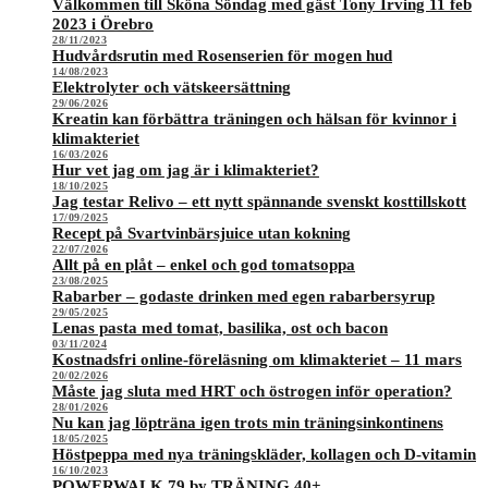
Välkommen till Sköna Söndag med gäst Tony Irving 11 feb
2023 i Örebro
28/11/2023
Hudvårdsrutin med Rosenserien för mogen hud
14/08/2023
Elektrolyter och vätskeersättning
29/06/2026
Kreatin kan förbättra träningen och hälsan för kvinnor i
klimakteriet
16/03/2026
Hur vet jag om jag är i klimakteriet?
18/10/2025
Jag testar Relivo – ett nytt spännande svenskt kosttillskott
17/09/2025
Recept på Svartvinbärsjuice utan kokning
22/07/2026
Allt på en plåt – enkel och god tomatsoppa
23/08/2025
Rabarber – godaste drinken med egen rabarbersyrup
29/05/2025
Lenas pasta med tomat, basilika, ost och bacon
03/11/2024
Kostnadsfri online-föreläsning om klimakteriet – 11 mars
20/02/2026
Måste jag sluta med HRT och östrogen inför operation?
28/01/2026
Nu kan jag löpträna igen trots min träningsinkontinens
18/05/2025
Höstpeppa med nya träningskläder, kollagen och D-vitamin
16/10/2023
POWERWALK 79 by TRÄNING 40+