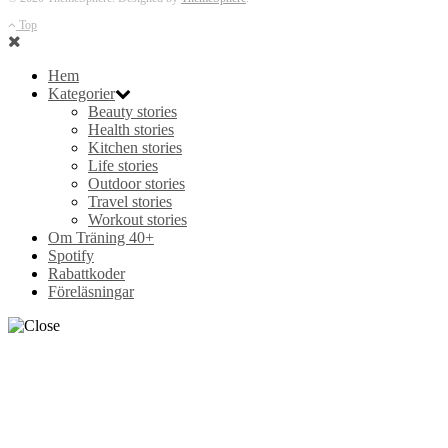
Top
Hem
Kategorier
Beauty stories
Health stories
Kitchen stories
Life stories
Outdoor stories
Travel stories
Workout stories
Om Träning 40+
Spotify
Rabattkoder
Föreläsningar