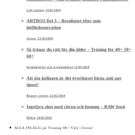
Life stories
13/01/2019
ARTROS Del 3 – Resultatet efter min
höftledsoperation
Artros
23/10/2018
Så tränar du rätt för din ålder – Träning för 40+ 50+
60+
klimakteriet och kvinnohälsa
11/03/2018
Att äta kollagen är det överlägset bästa anti age
tipset!
Beauty stories
25/02/2018
Ingefära shot med citron och honung – RAW food
Hälsa
14/05/2016
ALLA INLÄGG på Träning 40+ Välj i listen!