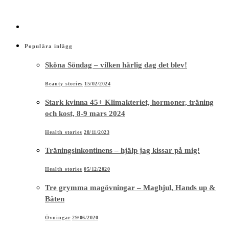
Populära inlägg
Sköna Söndag – vilken härlig dag det blev!
Beauty stories
15/02/2024
Stark kvinna 45+ Klimakteriet, hormoner, träning
och kost, 8-9 mars 2024
Health stories
28/11/2023
Träningsinkontinens – hjälp jag kissar på mig!
Health stories
05/12/2020
Tre grymma magövningar – Maghjul, Hands up &
Båten
Övningar
29/06/2020