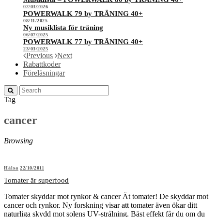
02/03/2026
POWERWALK 79 by TRÄNING 40+
08/11/2025
Ny musiklista för träning
06/07/2025
POWERWALK 77 by TRÄNING 40+
23/03/2025
Previous
Next
Rabattkoder
Föreläsningar
Tag
cancer
Browsing
Hälsa
22/10/2011
Tomater är superfood
Tomater skyddar mot rynkor & cancer Ät tomater! De skyddar mot
cancer och rynkor. Ny forskning visar att tomater även ökar ditt
naturliga skydd mot solens UV-strålning. Bäst effekt får du om du