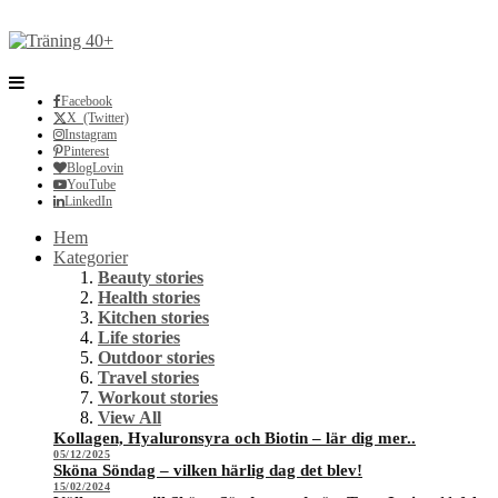
Facebook
X (Twitter)
Instagram
Pinterest
BlogLovin
YouTube
LinkedIn
Hem
Kategorier
Beauty stories
Health stories
Kitchen stories
Life stories
Outdoor stories
Travel stories
Workout stories
View All
Kollagen, Hyaluronsyra och Biotin – lär dig mer..
05/12/2025
Sköna Söndag – vilken härlig dag det blev!
15/02/2024