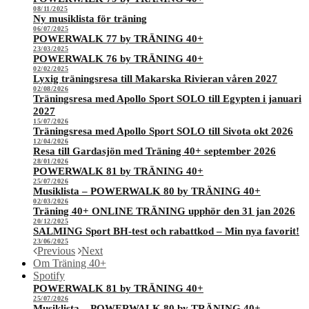
08/11/2025
Ny musiklista för träning
06/07/2025
POWERWALK 77 by TRÄNING 40+
23/03/2025
POWERWALK 76 by TRÄNING 40+
02/02/2025
Lyxig träningsresa till Makarska Rivieran våren 2027
02/08/2026
Träningsresa med Apollo Sport SOLO till Egypten i januari
2027
15/07/2026
Träningsresa med Apollo Sport SOLO till Sivota okt 2026
12/04/2026
Resa till Gardasjön med Träning 40+ september 2026
28/01/2026
POWERWALK 81 by TRÄNING 40+
25/07/2026
Musiklista – POWERWALK 80 by TRÄNING 40+
02/03/2026
Träning 40+ ONLINE TRÄNING upphör den 31 jan 2026
20/12/2025
SALMING Sport BH-test och rabattkod – Min nya favorit!
23/06/2025
Previous
Next
Om Träning 40+
Spotify
POWERWALK 81 by TRÄNING 40+
25/07/2026
Musiklista – POWERWALK 80 by TRÄNING 40+