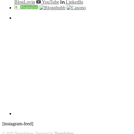
BlogLovin
YouTube
LinkedIn
[instagram-feed]
© 2020 ThemeSphere. Designed by
ThemeSphere
.