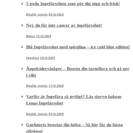
5 goda Ingefärsshots som gör dig pigg och frisk!
Health stories
03/11/2024
Nej, du får inte cancer av ingefärsshot!
Hälsa
15/12/2019
Blå Ingefärsshot med spirulina – ice cold blue edition!
Ingefära
16/11/2019
Äppelcidervinäger – Boosta din tarmflora och gå ner
i vikt
Health stories
27/11/2018
Varför är Ingefära så nyttigt? Läs storyn bakom
Lenas Ingefärsshot
Health stories
05/11/2018
Gurkmeja boostar din hälsa – Så här får du bästa
effekten!