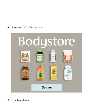
Annons från Bodystore
Om Ingefära