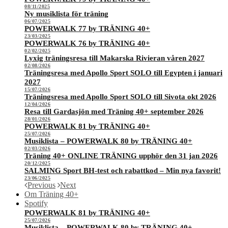
08/11/2025
Ny musiklista för träning
06/07/2025
POWERWALK 77 by TRÄNING 40+
23/03/2025
POWERWALK 76 by TRÄNING 40+
02/02/2025
Lyxig träningsresa till Makarska Rivieran våren 2027
02/08/2026
Träningsresa med Apollo Sport SOLO till Egypten i januari
2027
15/07/2026
Träningsresa med Apollo Sport SOLO till Sivota okt 2026
12/04/2026
Resa till Gardasjön med Träning 40+ september 2026
28/01/2026
POWERWALK 81 by TRÄNING 40+
25/07/2026
Musiklista – POWERWALK 80 by TRÄNING 40+
02/03/2026
Träning 40+ ONLINE TRÄNING upphör den 31 jan 2026
20/12/2025
SALMING Sport BH-test och rabattkod – Min nya favorit!
23/06/2025
Previous
Next
Om Träning 40+
Spotify
POWERWALK 81 by TRÄNING 40+
25/07/2026
Musiklista – POWERWALK 80 by TRÄNING 40+