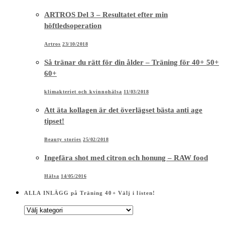
ARTROS Del 3 – Resultatet efter min
höftledsoperation
Artros
23/10/2018
Så tränar du rätt för din ålder – Träning för 40+ 50+
60+
klimakteriet och kvinnohälsa
11/03/2018
Att äta kollagen är det överlägset bästa anti age
tipset!
Beauty stories
25/02/2018
Ingefära shot med citron och honung – RAW food
Hälsa
14/05/2016
ALLA INLÄGG på Träning 40+ Välj i listen!
ALLA
INLÄGG