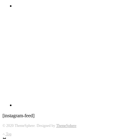
[instagram-feed]
© 2020 ThemeSphere. Designed by
ThemeSphere
.
Top