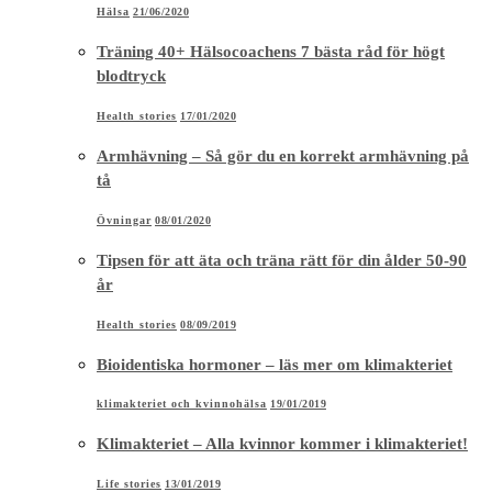
Hälsa
21/06/2020
Träning 40+ Hälsocoachens 7 bästa råd för högt
blodtryck
Health stories
17/01/2020
Armhävning – Så gör du en korrekt armhävning på
tå
Övningar
08/01/2020
Tipsen för att äta och träna rätt för din ålder 50-90
år
Health stories
08/09/2019
Bioidentiska hormoner – läs mer om klimakteriet
klimakteriet och kvinnohälsa
19/01/2019
Klimakteriet – Alla kvinnor kommer i klimakteriet!
Life stories
13/01/2019