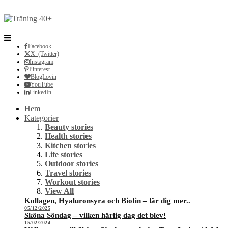
Facebook
X (Twitter)
Instagram
Pinterest
BlogLovin
YouTube
LinkedIn
Hem
Kategorier
Beauty stories
Health stories
Kitchen stories
Life stories
Outdoor stories
Travel stories
Workout stories
View All
Kollagen, Hyaluronsyra och Biotin – lär dig mer..
05/12/2025
Sköna Söndag – vilken härlig dag det blev!
15/02/2024