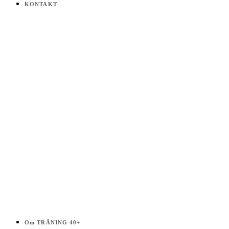
på
KONTAKT
Träning
40+
Välj
i
listen!
Om TRÄNING 40+