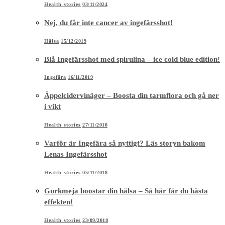
Health stories
03/11/2024
Nej, du får inte cancer av ingefärsshot!
Hälsa
15/12/2019
Blå Ingefärsshot med spirulina – ice cold blue edition!
Ingefära
16/11/2019
Äppelcidervinäger – Boosta din tarmflora och gå ner
i vikt
Health stories
27/11/2018
Varför är Ingefära så nyttigt? Läs storyn bakom
Lenas Ingefärsshot
Health stories
05/11/2018
Gurkmeja boostar din hälsa – Så här får du bästa
effekten!
Health stories
23/09/2018