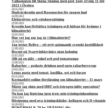
Välkommen till Sköna Söndag med gäst Tony Irving 11 feb
2023 i Örebro
28/11/2023
Hudvårdsrutin med Rosenserien för mogen hud
14/08/2023
Elektrolyter och vätskeersättning
29/06/2026
Kreatin kan förbättra träningen och hälsan för kvinnor i
klimakteriet
16/03/2026
Hur vet jag om jag är i klimakteriet?
18/10/2025
Jag testar Relivo – ett nytt spännande svenskt kosttillskott
17/09/2025
Recept på Svartvinbärsjuice utan kokning
22/07/2026
Allt på en plåt – enkel och god tomatsoppa
23/08/2025
Rabarber – godaste drinken med egen rabarbersyrup
29/05/2025
Lenas pasta med tomat, basilika, ost och bacon
03/11/2024
Kostnadsfri online-föreläsning om klimakteriet – 11 mars
20/02/2026
Måste jag sluta med HRT och östrogen inför operation?
28/01/2026
Nu kan jag löpträna igen trots min träningsinkontinens
18/05/2025
Höstpeppa med nya träningskläder, kollagen och D-vitamin
16/10/2023
POWERWALK 79 by TRÄNING 40+