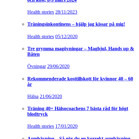
Health stories
28/11/2023
Träningsinkontinens – hjälp jag kissar på mig!
Health stories
05/12/2020
Tre grymma magövningar – Maghjul, Hands up &
Båten
Övningar
29/06/2020
Rekommenderade kosttillskott för kvinnor 40 – 60
år
Hälsa
21/06/2020
Träning 40+ Hälsocoachens 7 bästa råd för högt
blodtryck
Health stories
17/01/2020
Armhävning – Så gör du en korrekt armhävning