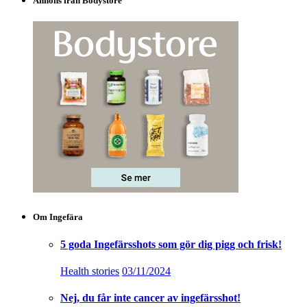
Annons från Bodystore
Om Ingefära
5 goda Ingefärsshots som gör dig pigg och frisk!
Health stories
03/11/2024
Nej, du får inte cancer av ingefärsshot!