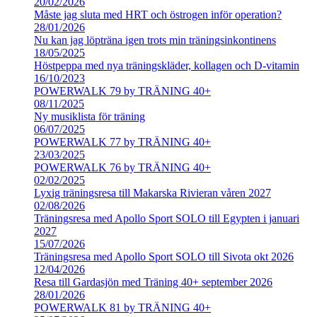
20/02/2026
Måste jag sluta med HRT och östrogen inför operation?
28/01/2026
Nu kan jag löpträna igen trots min träningsinkontinens
18/05/2025
Höstpeppa med nya träningskläder, kollagen och D-vitamin
16/10/2023
POWERWALK 79 by TRÄNING 40+
08/11/2025
Ny musiklista för träning
06/07/2025
POWERWALK 77 by TRÄNING 40+
23/03/2025
POWERWALK 76 by TRÄNING 40+
02/02/2025
Lyxig träningsresa till Makarska Rivieran våren 2027
02/08/2026
Träningsresa med Apollo Sport SOLO till Egypten i januari
2027
15/07/2026
Träningsresa med Apollo Sport SOLO till Sivota okt 2026
12/04/2026
Resa till Gardasjön med Träning 40+ september 2026
28/01/2026
POWERWALK 81 by TRÄNING 40+