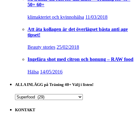
50+ 60+
klimakteriet och kvinnohälsa
11/03/2018
Att äta kollagen är det överlägset bästa anti age
tipset!
Beauty stories
25/02/2018
Ingefära shot med citron och honung – RAW food
Hälsa
14/05/2016
ALLA INLÄGG på Träning 40+ Välj i listen!
ALLA
INLÄGG
på
KONTAKT
Träning
40+
Välj
i
listen!