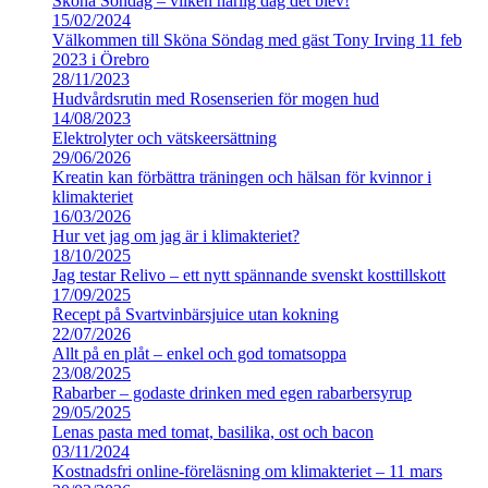
Sköna Söndag – vilken härlig dag det blev!
15/02/2024
Välkommen till Sköna Söndag med gäst Tony Irving 11 feb
2023 i Örebro
28/11/2023
Hudvårdsrutin med Rosenserien för mogen hud
14/08/2023
Elektrolyter och vätskeersättning
29/06/2026
Kreatin kan förbättra träningen och hälsan för kvinnor i
klimakteriet
16/03/2026
Hur vet jag om jag är i klimakteriet?
18/10/2025
Jag testar Relivo – ett nytt spännande svenskt kosttillskott
17/09/2025
Recept på Svartvinbärsjuice utan kokning
22/07/2026
Allt på en plåt – enkel och god tomatsoppa
23/08/2025
Rabarber – godaste drinken med egen rabarbersyrup
29/05/2025
Lenas pasta med tomat, basilika, ost och bacon
03/11/2024
Kostnadsfri online-föreläsning om klimakteriet – 11 mars