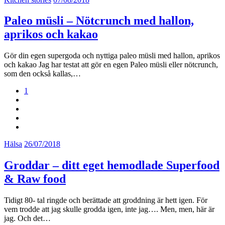
Paleo müsli – Nötcrunch med hallon,
aprikos och kakao
Gör din egen supergoda och nyttiga paleo müsli med hallon, aprikos
och kakao Jag har testat att gör en egen Paleo müsli eller nötcrunch,
som den också kallas,…
1
Hälsa
26/07/2018
Groddar – ditt eget hemodlade Superfood
& Raw food
Tidigt 80- tal ringde och berättade att groddning är hett igen. För
vem trodde att jag skulle grodda igen, inte jag…. Men, men, här är
jag. Och det…