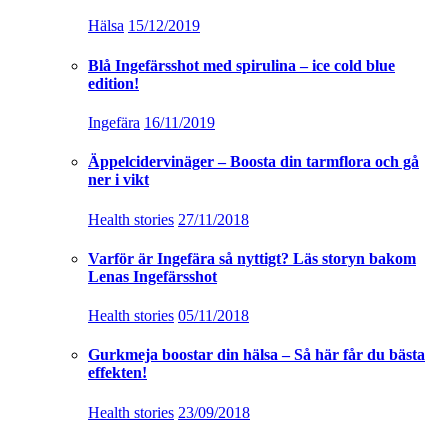
Hälsa
15/12/2019
Blå Ingefärsshot med spirulina – ice cold blue
edition!
Ingefära
16/11/2019
Äppelcidervinäger – Boosta din tarmflora och gå
ner i vikt
Health stories
27/11/2018
Varför är Ingefära så nyttigt? Läs storyn bakom
Lenas Ingefärsshot
Health stories
05/11/2018
Gurkmeja boostar din hälsa – Så här får du bästa
effekten!
Health stories
23/09/2018