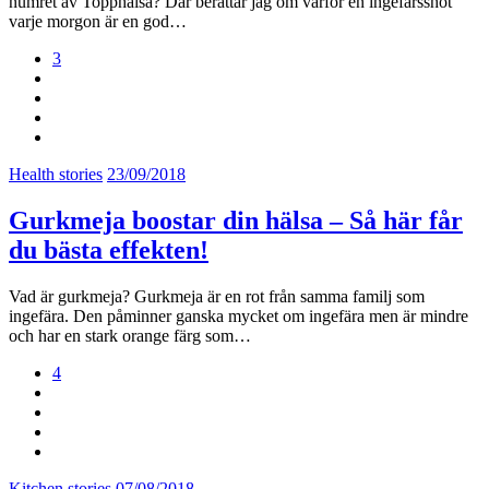
numret av Topphälsa? Där berättar jag om varför en ingefärsshot
varje morgon är en god…
3
Health stories
23/09/2018
Gurkmeja boostar din hälsa – Så här får
du bästa effekten!
Vad är gurkmeja? Gurkmeja är en rot från samma familj som
ingefära. Den påminner ganska mycket om ingefära men är mindre
och har en stark orange färg som…
4
Kitchen stories
07/08/2018