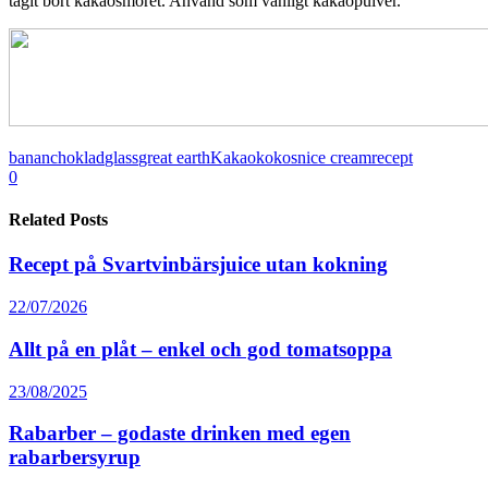
tagit bort kakaosmöret. Använd som vanligt kakaopulver.
banan
choklad
glass
great earth
Kakao
kokos
nice cream
recept
0
Related Posts
Recept på Svartvinbärsjuice utan kokning
22/07/2026
Allt på en plåt – enkel och god tomatsoppa
23/08/2025
Rabarber – godaste drinken med egen
rabarbersyrup