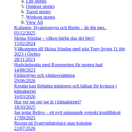
Life stories
Outdoor stories
Travel stories
Workout stories
View All
Kollagen, Hyaluronsyra och Biotin – lär dig mer..
05/12/2025
Sköna Söndag – vilken härlig dag det blev!
15/02/2024
Välkommen till Sköna Söndag med gäst Tony Irving 11 feb
2023 i Örebro
28/11/2023
Hudvårdsrutin med Rosenserien för mogen hud
14/08/2023
Elektrolyter och vätskeersättning
29/06/2026
Kreatin kan förbättra träningen och hälsan för kvinnor i
klimakteriet
16/03/2026
Hur vet jag om jag är i klimakteriet?
18/10/2025
Jag testar Relivo – ett nytt spännande svenskt kosttillskott
17/09/2025
Recept på Svartvinbärsjuice utan kokning
22/07/2026