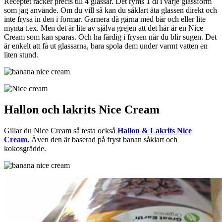
Receptet räcker precis till 4 glassar. Det ryms 1 dl i varje glassform
som jag använde. Om du vill så kan du såklart äta glassen direkt och
inte frysa in den i formar. Garnera då gärna med bär och eller lite
mynta t.ex. Men det är lite av själva grejen att det här är en Nice
Cream som kan sparas. Och ha färdig i frysen när du blir sugen. Det
är enkelt att få ut glassarna, bara spola dem under varmt vatten en
liten stund.
Hallon och lakrits Nice Cream
Gillar du Nice Cream så testa också
Hallon & Lakrits Nice
Cream.
Även den är baserad på fryst banan såklart och
kokosgrädde.