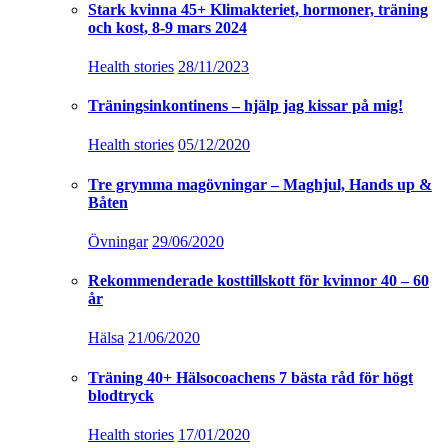
Stark kvinna 45+ Klimakteriet, hormoner, träning
och kost, 8-9 mars 2024
Health stories
28/11/2023
Träningsinkontinens – hjälp jag kissar på mig!
Health stories
05/12/2020
Tre grymma magövningar – Maghjul, Hands up &
Båten
Övningar
29/06/2020
Rekommenderade kosttillskott för kvinnor 40 – 60
år
Hälsa
21/06/2020
Träning 40+ Hälsocoachens 7 bästa råd för högt
blodtryck
Health stories
17/01/2020