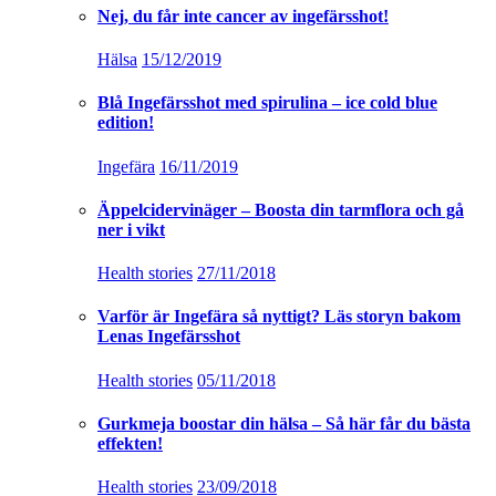
Nej, du får inte cancer av ingefärsshot!
Hälsa
15/12/2019
Blå Ingefärsshot med spirulina – ice cold blue
edition!
Ingefära
16/11/2019
Äppelcidervinäger – Boosta din tarmflora och gå
ner i vikt
Health stories
27/11/2018
Varför är Ingefära så nyttigt? Läs storyn bakom
Lenas Ingefärsshot
Health stories
05/11/2018
Gurkmeja boostar din hälsa – Så här får du bästa
effekten!
Health stories
23/09/2018