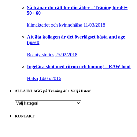
Så tränar du rätt för din ålder – Träning för 40+
50+ 60+
klimakteriet och kvinnohälsa
11/03/2018
Att äta kollagen är det överlägset bästa anti age
tipset!
Beauty stories
25/02/2018
Ingefära shot med citron och honung – RAW food
Hälsa
14/05/2016
ALLA INLÄGG på Träning 40+ Välj i listen!
ALLA
INLÄGG
på
KONTAKT
Träning
40+
Välj
i