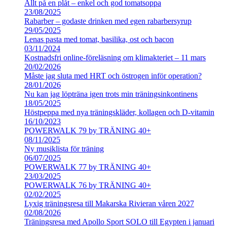
Allt på en plåt – enkel och god tomatsoppa
23/08/2025
Rabarber – godaste drinken med egen rabarbersyrup
29/05/2025
Lenas pasta med tomat, basilika, ost och bacon
03/11/2024
Kostnadsfri online-föreläsning om klimakteriet – 11 mars
20/02/2026
Måste jag sluta med HRT och östrogen inför operation?
28/01/2026
Nu kan jag löpträna igen trots min träningsinkontinens
18/05/2025
Höstpeppa med nya träningskläder, kollagen och D-vitamin
16/10/2023
POWERWALK 79 by TRÄNING 40+
08/11/2025
Ny musiklista för träning
06/07/2025
POWERWALK 77 by TRÄNING 40+
23/03/2025
POWERWALK 76 by TRÄNING 40+
02/02/2025
Lyxig träningsresa till Makarska Rivieran våren 2027
02/08/2026
Träningsresa med Apollo Sport SOLO till Egypten i januari