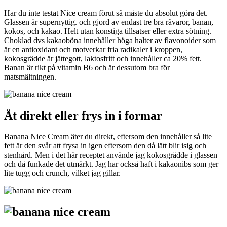
Har du inte testat Nice cream förut så måste du absolut göra det.
Glassen är supernyttig. och gjord av endast tre bra råvaror, banan,
kokos, och kakao. Helt utan konstiga tillsatser eller extra sötning.
Choklad dvs kakaoböna innehåller höga halter av flavonoider som
är en antioxidant och motverkar fria radikaler i kroppen,
kokosgrädde är jättegott, laktosfritt och innehåller ca 20% fett.
Banan är rikt på vitamin B6 och är dessutom bra för
matsmältningen.
Ät direkt eller frys in i formar
Banana Nice Cream äter du direkt, eftersom den innehåller så lite
fett är den svår att frysa in igen eftersom den då lätt blir isig och
stenhård. Men i det här receptet använde jag kokosgrädde i glassen
och då funkade det utmärkt. Jag har också haft i kakaonibs som ger
lite tugg och crunch, vilket jag gillar.