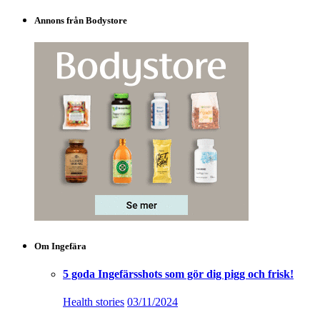
Annons från Bodystore
Om Ingefära
5 goda Ingefärsshots som gör dig pigg och frisk!
Health stories
03/11/2024