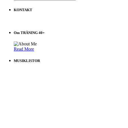
INLÄGG
på
KONTAKT
Träning
40+
Välj
i
Om TRÄNING 40+
listen!
Read More
MUSIKLISTOR