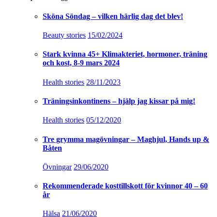
Sköna Söndag – vilken härlig dag det blev!
Beauty stories
15/02/2024
Stark kvinna 45+ Klimakteriet, hormoner, träning
och kost, 8-9 mars 2024
Health stories
28/11/2023
Träningsinkontinens – hjälp jag kissar på mig!
Health stories
05/12/2020
Tre grymma magövningar – Maghjul, Hands up &
Båten
Övningar
29/06/2020
Rekommenderade kosttillskott för kvinnor 40 – 60
år
Hälsa
21/06/2020