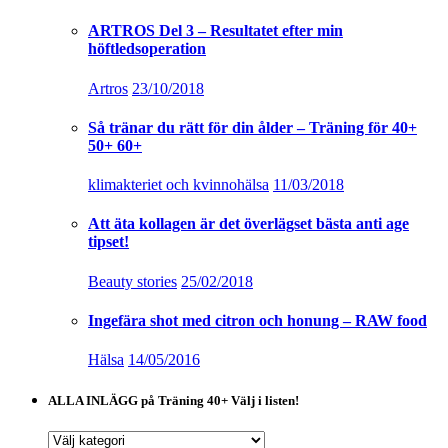
ARTROS Del 3 – Resultatet efter min
höftledsoperation
Artros
23/10/2018
Så tränar du rätt för din ålder – Träning för 40+
50+ 60+
klimakteriet och kvinnohälsa
11/03/2018
Att äta kollagen är det överlägset bästa anti age
tipset!
Beauty stories
25/02/2018
Ingefära shot med citron och honung – RAW food
Hälsa
14/05/2016
ALLA INLÄGG på Träning 40+ Välj i listen!
ALLA