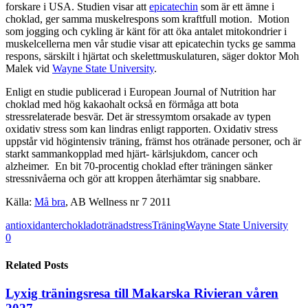
forskare i USA. Studien visar att
epicatechin
som är ett ämne i
choklad, ger samma muskelrespons som kraftfull motion. Motion
som jogging och cykling är känt för att öka antalet mitokondrier i
muskelcellerna men vår studie visar att epicatechin tycks ge samma
respons, särskilt i hjärtat och skelettmuskulaturen, säger doktor Moh
Malek vid
Wayne State University
.
Enligt en studie publicerad i European Journal of Nutrition har
choklad med hög kakaohalt också en förmåga att bota
stressrelaterade besvär. Det är stressymtom orsakade av typen
oxidativ stress som kan lindras enligt rapporten. Oxidativ stress
uppstår vid högintensiv träning, främst hos otränade personer, och är
starkt sammankopplad med hjärt- kärlsjukdom, cancer och
alzheimer. En bit 70-procentig choklad efter träningen sänker
stressnivåerna och gör att kroppen återhämtar sig snabbare.
Källa:
Må bra
, AB Wellness nr 7 2011
antioxidanter
choklad
otränad
stress
Träning
Wayne State University
0
Related Posts
Lyxig träningsresa till Makarska Rivieran våren