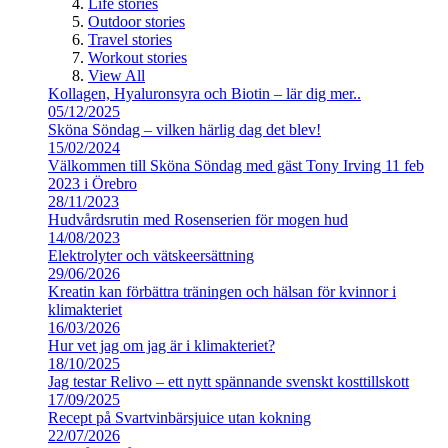
Life stories
Outdoor stories
Travel stories
Workout stories
View All
Kollagen, Hyaluronsyra och Biotin – lär dig mer..
05/12/2025
Sköna Söndag – vilken härlig dag det blev!
15/02/2024
Välkommen till Sköna Söndag med gäst Tony Irving 11 feb
2023 i Örebro
28/11/2023
Hudvårdsrutin med Rosenserien för mogen hud
14/08/2023
Elektrolyter och vätskeersättning
29/06/2026
Kreatin kan förbättra träningen och hälsan för kvinnor i
klimakteriet
16/03/2026
Hur vet jag om jag är i klimakteriet?
18/10/2025
Jag testar Relivo – ett nytt spännande svenskt kosttillskott
17/09/2025
Recept på Svartvinbärsjuice utan kokning
22/07/2026