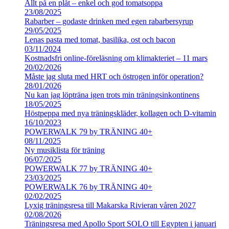
Allt på en plåt – enkel och god tomatsoppa
23/08/2025
Rabarber – godaste drinken med egen rabarbersyrup
29/05/2025
Lenas pasta med tomat, basilika, ost och bacon
03/11/2024
Kostnadsfri online-föreläsning om klimakteriet – 11 mars
20/02/2026
Måste jag sluta med HRT och östrogen inför operation?
28/01/2026
Nu kan jag löpträna igen trots min träningsinkontinens
18/05/2025
Höstpeppa med nya träningskläder, kollagen och D-vitamin
16/10/2023
POWERWALK 79 by TRÄNING 40+
08/11/2025
Ny musiklista för träning
06/07/2025
POWERWALK 77 by TRÄNING 40+
23/03/2025
POWERWALK 76 by TRÄNING 40+
02/02/2025
Lyxig träningsresa till Makarska Rivieran våren 2027
02/08/2026
Träningsresa med Apollo Sport SOLO till Egypten i januari