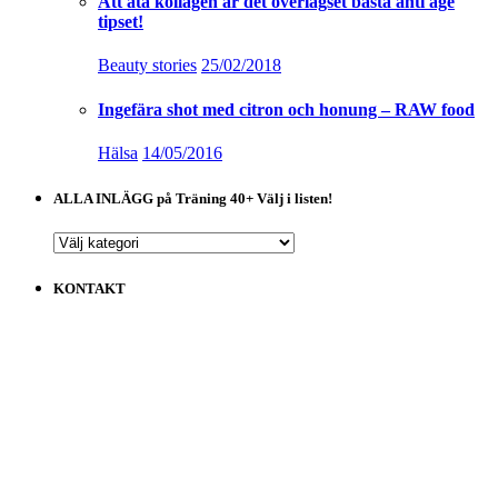
Att äta kollagen är det överlägset bästa anti age
tipset!
Beauty stories
25/02/2018
Ingefära shot med citron och honung – RAW food
Hälsa
14/05/2016
ALLA INLÄGG på Träning 40+ Välj i listen!
ALLA
INLÄGG
på
KONTAKT
Träning
40+
Välj
i
listen!