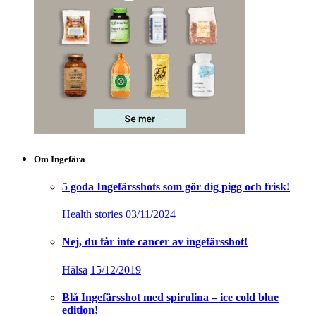
Om Ingefära
5 goda Ingefärsshots som gör dig pigg och frisk!
Health stories
03/11/2024
Nej, du får inte cancer av ingefärsshot!
Hälsa
15/12/2019
Blå Ingefärsshot med spirulina – ice cold blue
edition!