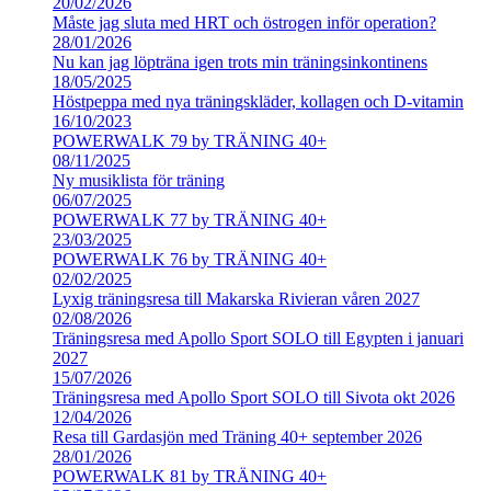
20/02/2026
Måste jag sluta med HRT och östrogen inför operation?
28/01/2026
Nu kan jag löpträna igen trots min träningsinkontinens
18/05/2025
Höstpeppa med nya träningskläder, kollagen och D-vitamin
16/10/2023
POWERWALK 79 by TRÄNING 40+
08/11/2025
Ny musiklista för träning
06/07/2025
POWERWALK 77 by TRÄNING 40+
23/03/2025
POWERWALK 76 by TRÄNING 40+
02/02/2025
Lyxig träningsresa till Makarska Rivieran våren 2027
02/08/2026
Träningsresa med Apollo Sport SOLO till Egypten i januari
2027
15/07/2026
Träningsresa med Apollo Sport SOLO till Sivota okt 2026
12/04/2026
Resa till Gardasjön med Träning 40+ september 2026
28/01/2026
POWERWALK 81 by TRÄNING 40+