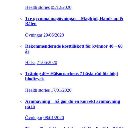
Health stories
05/12/2020
Tre grymma magövningar – Maghjul, Hands up &
Båten
Övningar
29/06/2020
Rekommenderade kosttillskott för kvinnor 40 – 60
år
Hälsa
21/06/2020
Träning 40+ Hälsocoachens 7 bästa råd för högt
blodtryck
Health stories
17/01/2020
Armhävning – Så gör du en korrekt armhävning
på tå
Övningar
08/01/2020