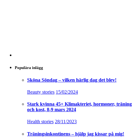
Populära inlägg
Sköna Söndag – vilken härlig dag det blev!
Beauty stories
15/02/2024
Stark kvinna 45+ Klimakteriet, hormoner, träning
och kost, 8-9 mars 2024
Health stories
28/11/2023
Träningsinkontinens – hjälp jag kissar på mig!