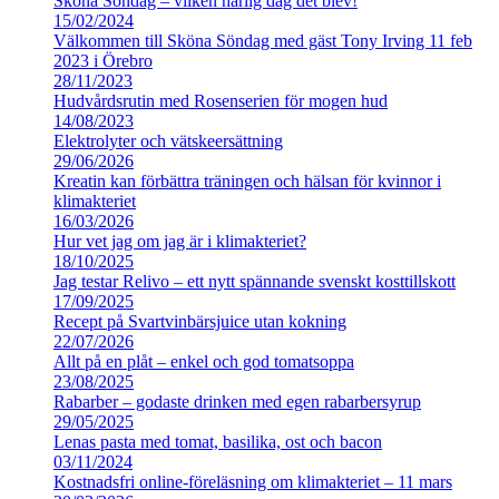
Sköna Söndag – vilken härlig dag det blev!
15/02/2024
Välkommen till Sköna Söndag med gäst Tony Irving 11 feb
2023 i Örebro
28/11/2023
Hudvårdsrutin med Rosenserien för mogen hud
14/08/2023
Elektrolyter och vätskeersättning
29/06/2026
Kreatin kan förbättra träningen och hälsan för kvinnor i
klimakteriet
16/03/2026
Hur vet jag om jag är i klimakteriet?
18/10/2025
Jag testar Relivo – ett nytt spännande svenskt kosttillskott
17/09/2025
Recept på Svartvinbärsjuice utan kokning
22/07/2026
Allt på en plåt – enkel och god tomatsoppa
23/08/2025
Rabarber – godaste drinken med egen rabarbersyrup
29/05/2025
Lenas pasta med tomat, basilika, ost och bacon
03/11/2024
Kostnadsfri online-föreläsning om klimakteriet – 11 mars