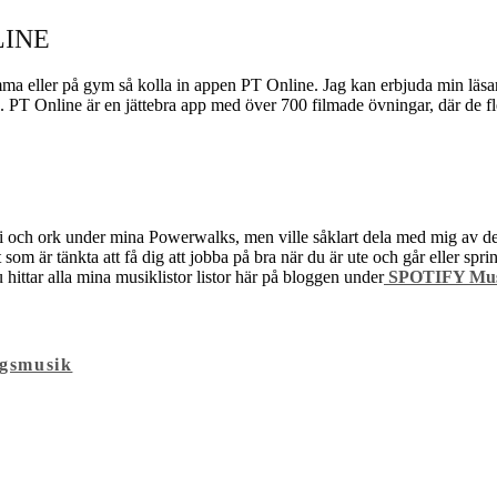
LINE
ma eller på gym så kolla in appen PT Online. Jag kan erbjuda min läsare
. PT Online är en jättebra app med över 700 filmade övningar, där de fl
nergi och ork under mina Powerwalks, men ville såklart dela med mig av 
akt som är tänkta att få dig att jobba på bra när du är ute och går eller
Du hittar alla mina musiklistor listor här på bloggen under
SPOTIFY Musi
ngsmusik