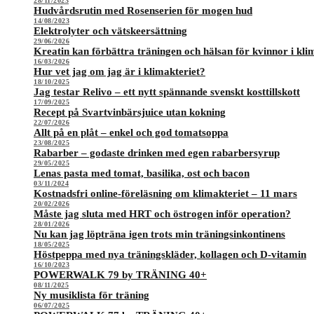
28/11/2023
Hudvårdsrutin med Rosenserien för mogen hud
14/08/2023
Elektrolyter och vätskeersättning
29/06/2026
Kreatin kan förbättra träningen och hälsan för kvinnor i kli
16/03/2026
Hur vet jag om jag är i klimakteriet?
18/10/2025
Jag testar Relivo – ett nytt spännande svenskt kosttillskott
17/09/2025
Recept på Svartvinbärsjuice utan kokning
22/07/2026
Allt på en plåt – enkel och god tomatsoppa
23/08/2025
Rabarber – godaste drinken med egen rabarbersyrup
29/05/2025
Lenas pasta med tomat, basilika, ost och bacon
03/11/2024
Kostnadsfri online-föreläsning om klimakteriet – 11 mars
20/02/2026
Måste jag sluta med HRT och östrogen inför operation?
28/01/2026
Nu kan jag löpträna igen trots min träningsinkontinens
18/05/2025
Höstpeppa med nya träningskläder, kollagen och D-vitamin
16/10/2023
POWERWALK 79 by TRÄNING 40+
08/11/2025
Ny musiklista för träning
06/07/2025