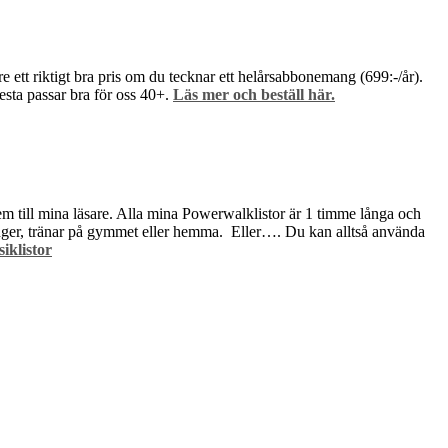
 ett riktigt bra pris om du tecknar ett helårsabbonemang (699:-/år).
esta passar bra för oss 40+.
Läs mer och beställ här.
dem till mina läsare. Alla mina Powerwalklistor är 1 timme långa och
 springer, tränar på gymmet eller hemma. Eller…. Du kan alltså använda
klistor