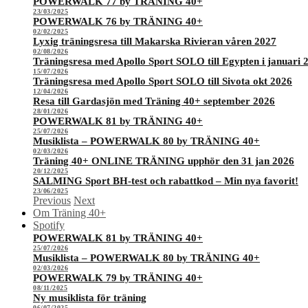
POWERWALK 77 by TRÄNING 40+
23/03/2025
POWERWALK 76 by TRÄNING 40+
02/02/2025
Lyxig träningsresa till Makarska Rivieran våren 2027
02/08/2026
Träningsresa med Apollo Sport SOLO till Egypten i januari 
15/07/2026
Träningsresa med Apollo Sport SOLO till Sivota okt 2026
12/04/2026
Resa till Gardasjön med Träning 40+ september 2026
28/01/2026
POWERWALK 81 by TRÄNING 40+
25/07/2026
Musiklista – POWERWALK 80 by TRÄNING 40+
02/03/2026
Träning 40+ ONLINE TRÄNING upphör den 31 jan 2026
20/12/2025
SALMING Sport BH-test och rabattkod – Min nya favorit!
23/06/2025
Previous
Next
Om Träning 40+
Spotify
POWERWALK 81 by TRÄNING 40+
25/07/2026
Musiklista – POWERWALK 80 by TRÄNING 40+
02/03/2026
POWERWALK 79 by TRÄNING 40+
08/11/2025
Ny musiklista för träning
06/07/2025