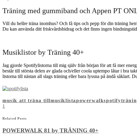
Träning med gummiband och Appen PT ON
Vill du hellre träna inomhus? Och få tips och pepp för din träning hem
Du kan använda ditt friskvårdsbidrag och det finns ingen bindningstid
Musiklistor by Träning 40+
Jag gjorde Spotifylistorna till mig själv från början för att få mer e
består till största delen av glada och/eller coola uptempo låtar i bra t
listorna till nästan all slags träning eller bara lyssna på ändå såklart. 
musik att träna till
musiklista
powerwalk
spotify
träni
1
Related Posts
POWERWALK 81 by TRÄNING 40+