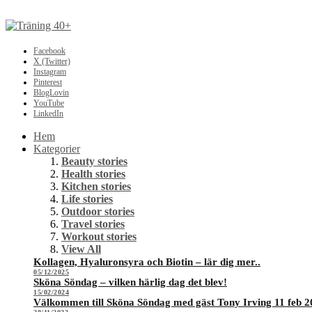
Facebook
X (Twitter)
Instagram
Pinterest
BlogLovin
YouTube
LinkedIn
Hem
Kategorier
Beauty stories
Health stories
Kitchen stories
Life stories
Outdoor stories
Travel stories
Workout stories
View All
Kollagen, Hyaluronsyra och Biotin – lär dig mer..
05/12/2025
Sköna Söndag – vilken härlig dag det blev!
15/02/2024
Välkommen till Sköna Söndag med gäst Tony Irving 11 feb 2