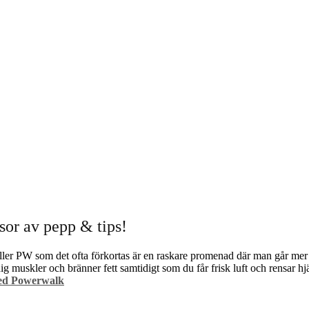
or av pepp & tips!
 eller PW som det ofta förkortas är en raskare promenad där man går m
ig muskler och bränner fett samtidigt som du får frisk luft och rensar hj
 med Powerwalk