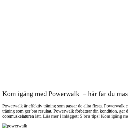
Kom igång med Powerwalk – här får du mass
Powerwalk är effektiv träning som passar de allra flesta. Powerwalk
träning som ger bra resultat. Powerwalk förbättrar din kondition, ger d
coremuskelaturen lätt.
Läs mer i inlägget: 5 bra tips! Kom igång