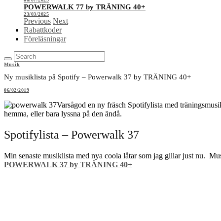
POWERWALK 77 by TRÄNING 40+
23/03/2025
Previous
Next
Rabattkoder
Föreläsningar
Musik
Ny musiklista på Spotify – Powerwalk 37 by TRÄNING 40+
06/02/2019
Varsågod en ny fräsch Spotifylista med träningsmusik
hemma, eller bara lyssna på den ändå.
Spotifylista – Powerwalk 37
Min senaste musiklista med nya coola låtar som jag gillar just nu. Musi
POWERWALK 37 by TRÄNING 40+