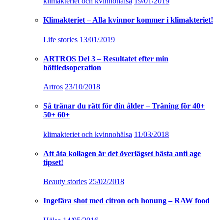
klimakteriet och kvinnohälsa
19/01/2019
Klimakteriet – Alla kvinnor kommer i klimakteriet!
Life stories
13/01/2019
ARTROS Del 3 – Resultatet efter min
höftledsoperation
Artros
23/10/2018
Så tränar du rätt för din ålder – Träning för 40+
50+ 60+
klimakteriet och kvinnohälsa
11/03/2018
Att äta kollagen är det överlägset bästa anti age
tipset!
Beauty stories
25/02/2018
Ingefära shot med citron och honung – RAW food