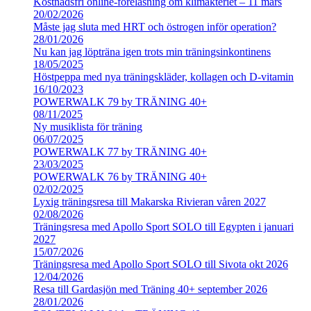
Kostnadsfri online-föreläsning om klimakteriet – 11 mars
20/02/2026
Måste jag sluta med HRT och östrogen inför operation?
28/01/2026
Nu kan jag löpträna igen trots min träningsinkontinens
18/05/2025
Höstpeppa med nya träningskläder, kollagen och D-vitamin
16/10/2023
POWERWALK 79 by TRÄNING 40+
08/11/2025
Ny musiklista för träning
06/07/2025
POWERWALK 77 by TRÄNING 40+
23/03/2025
POWERWALK 76 by TRÄNING 40+
02/02/2025
Lyxig träningsresa till Makarska Rivieran våren 2027
02/08/2026
Träningsresa med Apollo Sport SOLO till Egypten i januari
2027
15/07/2026
Träningsresa med Apollo Sport SOLO till Sivota okt 2026
12/04/2026
Resa till Gardasjön med Träning 40+ september 2026
28/01/2026