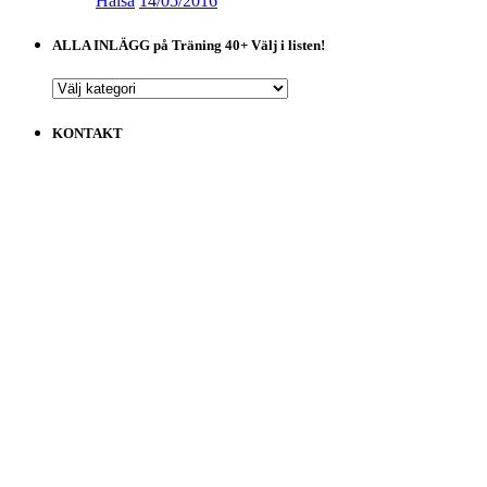
Hälsa
14/05/2016
ALLA INLÄGG på Träning 40+ Välj i listen!
ALLA
INLÄGG
på
KONTAKT
Träning
40+
Välj
i
listen!