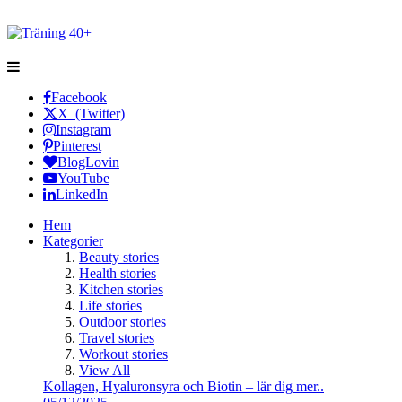
Facebook
X (Twitter)
Instagram
Pinterest
BlogLovin
YouTube
LinkedIn
Hem
Kategorier
Beauty stories
Health stories
Kitchen stories
Life stories
Outdoor stories
Travel stories
Workout stories
View All
Kollagen, Hyaluronsyra och Biotin – lär dig mer..