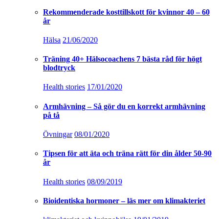
Rekommenderade kosttillskott för kvinnor 40 – 60
år
Hälsa
21/06/2020
Träning 40+ Hälsocoachens 7 bästa råd för högt
blodtryck
Health stories
17/01/2020
Armhävning – Så gör du en korrekt armhävning
på tå
Övningar
08/01/2020
Tipsen för att äta och träna rätt för din ålder 50-90
år
Health stories
08/09/2019
Bioidentiska hormoner – läs mer om klimakteriet