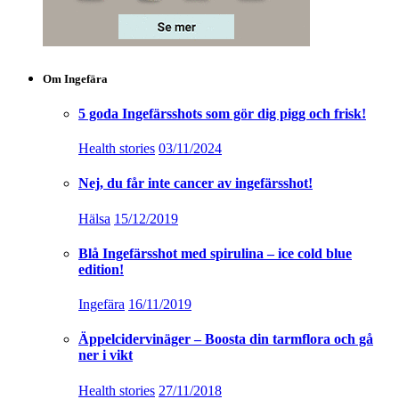
Om Ingefära
5 goda Ingefärsshots som gör dig pigg och frisk!
Health stories
03/11/2024
Nej, du får inte cancer av ingefärsshot!
Hälsa
15/12/2019
Blå Ingefärsshot med spirulina – ice cold blue
edition!
Ingefära
16/11/2019
Äppelcidervinäger – Boosta din tarmflora och gå
ner i vikt
Health stories
27/11/2018