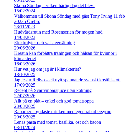
05/12/2025
Sköna Söndag – vilken härlig dag det blev!
15/02/2024
Välkommen till Sköna Söndag med gäst Tony Irving 11 feb
2023 i Örebro
28/11/2023
Hudvårdsrutin med Rosenserien för mogen hud
14/08/2023
Elektrolyter och vätskeersättning
29/06/2026
Kreatin kan förbättra träningen och hälsan för kvinnor i
klimakteriet
16/03/2026
Hur vet jag om jag är i klimakteriet?
18/10/2025
Jag testar Relivo – ett nytt spännande svenskt kosttillskott
17/09/2025
Recept på Svartvinbärsjuice utan kokning
22/07/2026
Allt på en plåt – enkel och god tomatsoppa
23/08/2025
Rabarber – godaste drinken med egen rabarbersyrup
29/05/2025
Lenas pasta med tomat, basilika, ost och bacon
03/11/2024