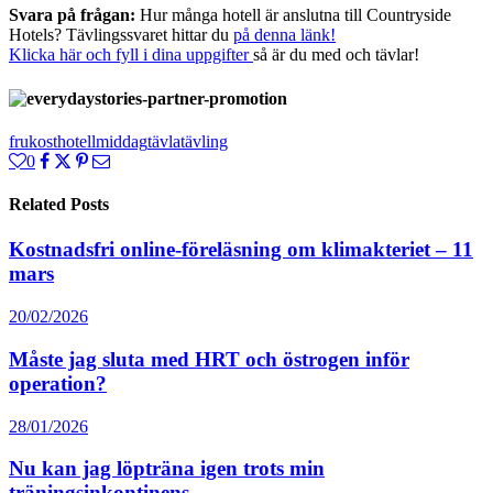
Svara på frågan:
Hur många hotell är anslutna till Countryside
Hotels? Tävlingssvaret hittar du
på denna länk!
Klicka här och fyll i dina uppgifter
så är du med och tävlar!
frukost
hotell
middag
tävla
tävling
0
Related Posts
Kostnadsfri online-föreläsning om klimakteriet – 11
mars
20/02/2026
Måste jag sluta med HRT och östrogen inför
operation?
28/01/2026
Nu kan jag löpträna igen trots min
träningsinkontinens