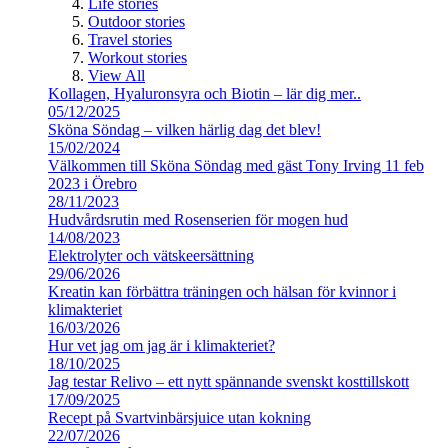
Life stories
Outdoor stories
Travel stories
Workout stories
View All
Kollagen, Hyaluronsyra och Biotin – lär dig mer..
05/12/2025
Sköna Söndag – vilken härlig dag det blev!
15/02/2024
Välkommen till Sköna Söndag med gäst Tony Irving 11 feb
2023 i Örebro
28/11/2023
Hudvårdsrutin med Rosenserien för mogen hud
14/08/2023
Elektrolyter och vätskeersättning
29/06/2026
Kreatin kan förbättra träningen och hälsan för kvinnor i
klimakteriet
16/03/2026
Hur vet jag om jag är i klimakteriet?
18/10/2025
Jag testar Relivo – ett nytt spännande svenskt kosttillskott
17/09/2025
Recept på Svartvinbärsjuice utan kokning
22/07/2026