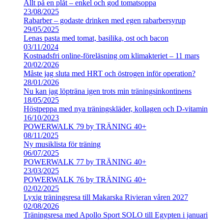
Allt på en plåt – enkel och god tomatsoppa
23/08/2025
Rabarber – godaste drinken med egen rabarbersyrup
29/05/2025
Lenas pasta med tomat, basilika, ost och bacon
03/11/2024
Kostnadsfri online-föreläsning om klimakteriet – 11 mars
20/02/2026
Måste jag sluta med HRT och östrogen inför operation?
28/01/2026
Nu kan jag löpträna igen trots min träningsinkontinens
18/05/2025
Höstpeppa med nya träningskläder, kollagen och D-vitamin
16/10/2023
POWERWALK 79 by TRÄNING 40+
08/11/2025
Ny musiklista för träning
06/07/2025
POWERWALK 77 by TRÄNING 40+
23/03/2025
POWERWALK 76 by TRÄNING 40+
02/02/2025
Lyxig träningsresa till Makarska Rivieran våren 2027
02/08/2026
Träningsresa med Apollo Sport SOLO till Egypten i januari