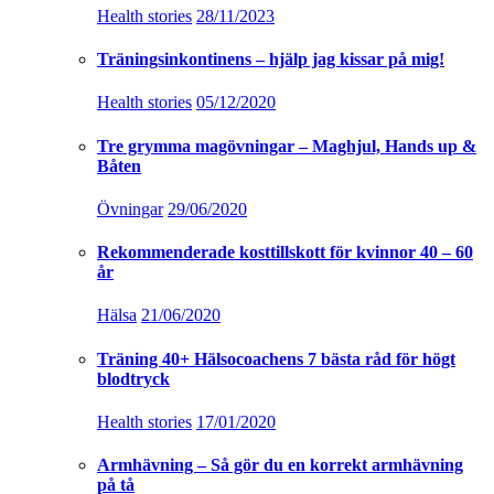
Health stories
28/11/2023
Träningsinkontinens – hjälp jag kissar på mig!
Health stories
05/12/2020
Tre grymma magövningar – Maghjul, Hands up &
Båten
Övningar
29/06/2020
Rekommenderade kosttillskott för kvinnor 40 – 60
år
Hälsa
21/06/2020
Träning 40+ Hälsocoachens 7 bästa råd för högt
blodtryck
Health stories
17/01/2020
Armhävning – Så gör du en korrekt armhävning
på tå