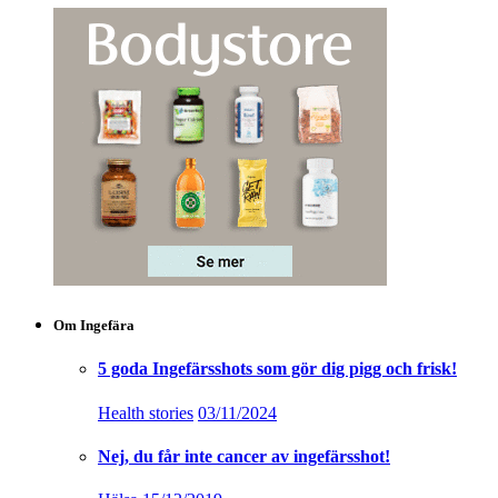
Om Ingefära
5 goda Ingefärsshots som gör dig pigg och frisk!
Health stories
03/11/2024
Nej, du får inte cancer av ingefärsshot!