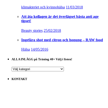
klimakteriet och kvinnohälsa
11/03/2018
Att äta kollagen är det överlägset bästa anti age
tipset!
Beauty stories
25/02/2018
Ingefära shot med citron och honung – RAW food
Hälsa
14/05/2016
ALLA INLÄGG på Träning 40+ Välj i listen!
ALLA
INLÄGG
på
KONTAKT
Träning
40+
Välj
i
listen!