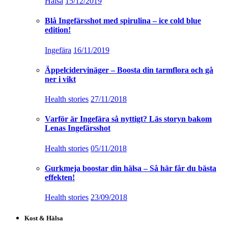
Hälsa
15/12/2019
Blå Ingefärsshot med spirulina – ice cold blue
edition!
Ingefära
16/11/2019
Äppelcidervinäger – Boosta din tarmflora och gå
ner i vikt
Health stories
27/11/2018
Varför är Ingefära så nyttigt? Läs storyn bakom
Lenas Ingefärsshot
Health stories
05/11/2018
Gurkmeja boostar din hälsa – Så här får du bästa
effekten!
Health stories
23/09/2018
Kost & Hälsa