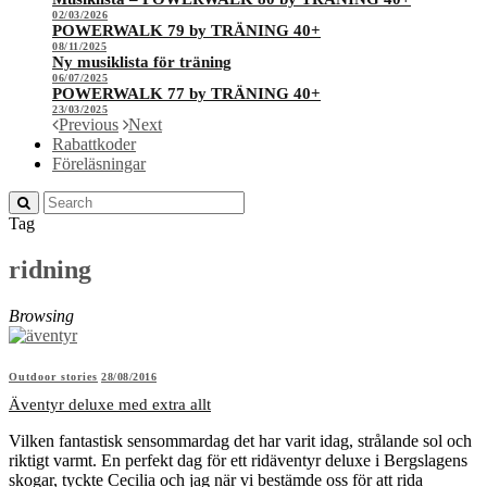
02/03/2026
POWERWALK 79 by TRÄNING 40+
08/11/2025
Ny musiklista för träning
06/07/2025
POWERWALK 77 by TRÄNING 40+
23/03/2025
Previous
Next
Rabattkoder
Föreläsningar
Tag
ridning
Browsing
Outdoor stories
28/08/2016
Äventyr deluxe med extra allt
Vilken fantastisk sensommardag det har varit idag, strålande sol och
riktigt varmt. En perfekt dag för ett ridäventyr deluxe i Bergslagens
skogar, tyckte Cecilia och jag när vi bestämde oss för att rida