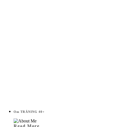
Välj
i
listen!
Om TRÄNING 40+
Read More