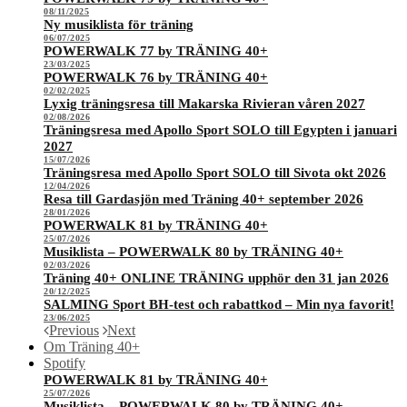
08/11/2025
Ny musiklista för träning
06/07/2025
POWERWALK 77 by TRÄNING 40+
23/03/2025
POWERWALK 76 by TRÄNING 40+
02/02/2025
Lyxig träningsresa till Makarska Rivieran våren 2027
02/08/2026
Träningsresa med Apollo Sport SOLO till Egypten i januari
2027
15/07/2026
Träningsresa med Apollo Sport SOLO till Sivota okt 2026
12/04/2026
Resa till Gardasjön med Träning 40+ september 2026
28/01/2026
POWERWALK 81 by TRÄNING 40+
25/07/2026
Musiklista – POWERWALK 80 by TRÄNING 40+
02/03/2026
Träning 40+ ONLINE TRÄNING upphör den 31 jan 2026
20/12/2025
SALMING Sport BH-test och rabattkod – Min nya favorit!
23/06/2025
Previous
Next
Om Träning 40+
Spotify
POWERWALK 81 by TRÄNING 40+
25/07/2026
Musiklista – POWERWALK 80 by TRÄNING 40+