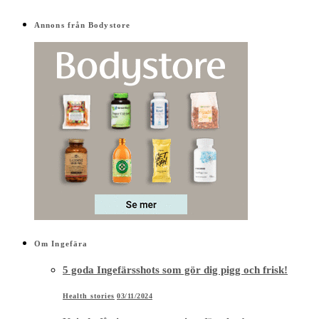
Annons från Bodystore
Om Ingefära
5 goda Ingefärsshots som gör dig pigg och frisk!
Health stories
03/11/2024