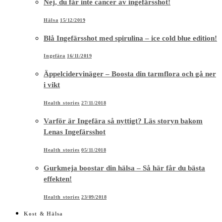
Nej, du får inte cancer av ingefärsshot!
Hälsa
15/12/2019
Blå Ingefärsshot med spirulina – ice cold blue edition!
Ingefära
16/11/2019
Äppelcidervinäger – Boosta din tarmflora och gå ner
i vikt
Health stories
27/11/2018
Varför är Ingefära så nyttigt? Läs storyn bakom
Lenas Ingefärsshot
Health stories
05/11/2018
Gurkmeja boostar din hälsa – Så här får du bästa
effekten!
Health stories
23/09/2018
Kost & Hälsa