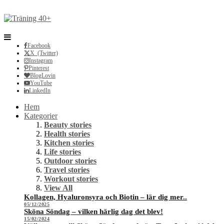
Facebook
X (Twitter)
Instagram
Pinterest
BlogLovin
YouTube
LinkedIn
Hem
Kategorier
Beauty stories
Health stories
Kitchen stories
Life stories
Outdoor stories
Travel stories
Workout stories
View All
Kollagen, Hyaluronsyra och Biotin – lär dig mer..
05/12/2025
Sköna Söndag – vilken härlig dag det blev!
15/02/2024