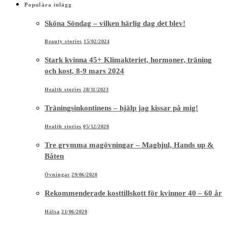
Populära inlägg
Sköna Söndag – vilken härlig dag det blev!
Beauty stories
15/02/2024
Stark kvinna 45+ Klimakteriet, hormoner, träning
och kost, 8-9 mars 2024
Health stories
28/11/2023
Träningsinkontinens – hjälp jag kissar på mig!
Health stories
05/12/2020
Tre grymma magövningar – Maghjul, Hands up &
Båten
Övningar
29/06/2020
Rekommenderade kosttillskott för kvinnor 40 – 60 år
Hälsa
21/06/2020