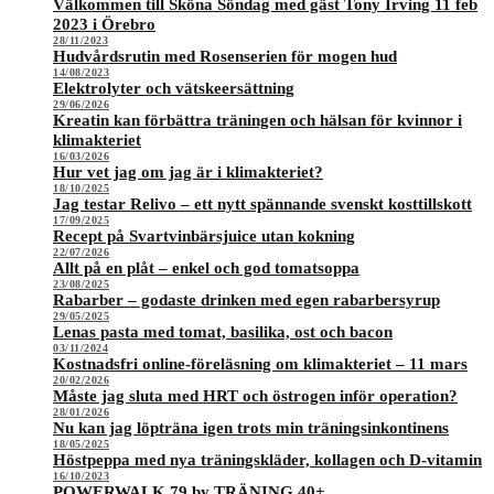
Välkommen till Sköna Söndag med gäst Tony Irving 11 feb
2023 i Örebro
28/11/2023
Hudvårdsrutin med Rosenserien för mogen hud
14/08/2023
Elektrolyter och vätskeersättning
29/06/2026
Kreatin kan förbättra träningen och hälsan för kvinnor i
klimakteriet
16/03/2026
Hur vet jag om jag är i klimakteriet?
18/10/2025
Jag testar Relivo – ett nytt spännande svenskt kosttillskott
17/09/2025
Recept på Svartvinbärsjuice utan kokning
22/07/2026
Allt på en plåt – enkel och god tomatsoppa
23/08/2025
Rabarber – godaste drinken med egen rabarbersyrup
29/05/2025
Lenas pasta med tomat, basilika, ost och bacon
03/11/2024
Kostnadsfri online-föreläsning om klimakteriet – 11 mars
20/02/2026
Måste jag sluta med HRT och östrogen inför operation?
28/01/2026
Nu kan jag löpträna igen trots min träningsinkontinens
18/05/2025
Höstpeppa med nya träningskläder, kollagen och D-vitamin
16/10/2023
POWERWALK 79 by TRÄNING 40+