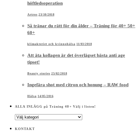
höftledsoperation
Artros
23/10/2018
Så tränar du rätt för din ålder – Träning för 40+ 50+
60+
klimakteriet och kvinnohälsa
11/03/2018
Att äta kollagen är det överlägset bästa anti age
tipset!
Beauty stories
25/02/2018
Ingefära shot med citron och honung – RAW food
Hälsa
14/05/2016
ALLA INLÄGG på Träning 40+ Välj i listen!
ALLA
INLÄGG
på
KONTAKT
Träning
40+