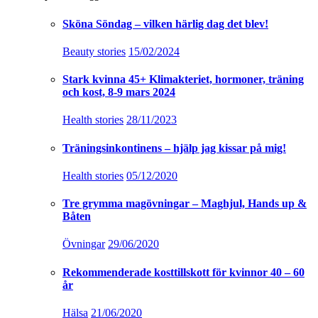
Sköna Söndag – vilken härlig dag det blev!
Beauty stories
15/02/2024
Stark kvinna 45+ Klimakteriet, hormoner, träning
och kost, 8-9 mars 2024
Health stories
28/11/2023
Träningsinkontinens – hjälp jag kissar på mig!
Health stories
05/12/2020
Tre grymma magövningar – Maghjul, Hands up &
Båten
Övningar
29/06/2020
Rekommenderade kosttillskott för kvinnor 40 – 60
år
Hälsa
21/06/2020