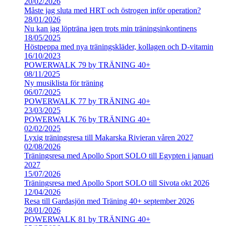
20/02/2026
Måste jag sluta med HRT och östrogen inför operation?
28/01/2026
Nu kan jag löpträna igen trots min träningsinkontinens
18/05/2025
Höstpeppa med nya träningskläder, kollagen och D-vitamin
16/10/2023
POWERWALK 79 by TRÄNING 40+
08/11/2025
Ny musiklista för träning
06/07/2025
POWERWALK 77 by TRÄNING 40+
23/03/2025
POWERWALK 76 by TRÄNING 40+
02/02/2025
Lyxig träningsresa till Makarska Rivieran våren 2027
02/08/2026
Träningsresa med Apollo Sport SOLO till Egypten i januari
2027
15/07/2026
Träningsresa med Apollo Sport SOLO till Sivota okt 2026
12/04/2026
Resa till Gardasjön med Träning 40+ september 2026
28/01/2026
POWERWALK 81 by TRÄNING 40+