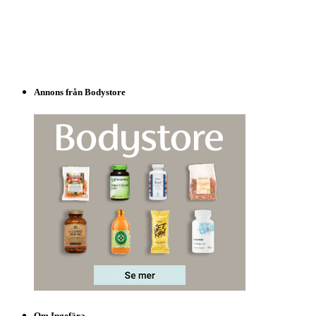
Annons från Bodystore
Om Ingefära