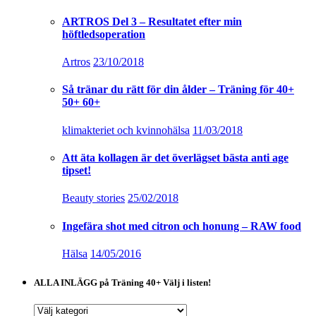
ARTROS Del 3 – Resultatet efter min
höftledsoperation
Artros
23/10/2018
Så tränar du rätt för din ålder – Träning för 40+
50+ 60+
klimakteriet och kvinnohälsa
11/03/2018
Att äta kollagen är det överlägset bästa anti age
tipset!
Beauty stories
25/02/2018
Ingefära shot med citron och honung – RAW food
Hälsa
14/05/2016
ALLA INLÄGG på Träning 40+ Välj i listen!
ALLA