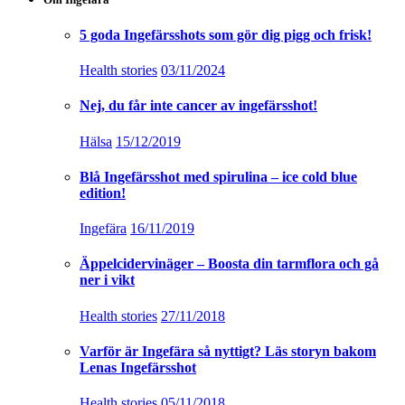
5 goda Ingefärsshots som gör dig pigg och frisk!
Health stories
03/11/2024
Nej, du får inte cancer av ingefärsshot!
Hälsa
15/12/2019
Blå Ingefärsshot med spirulina – ice cold blue
edition!
Ingefära
16/11/2019
Äppelcidervinäger – Boosta din tarmflora och gå
ner i vikt
Health stories
27/11/2018
Varför är Ingefära så nyttigt? Läs storyn bakom
Lenas Ingefärsshot
Health stories
05/11/2018