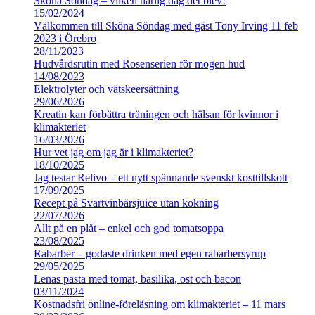
Sköna Söndag – vilken härlig dag det blev!
15/02/2024
Välkommen till Sköna Söndag med gäst Tony Irving 11 feb
2023 i Örebro
28/11/2023
Hudvårdsrutin med Rosenserien för mogen hud
14/08/2023
Elektrolyter och vätskeersättning
29/06/2026
Kreatin kan förbättra träningen och hälsan för kvinnor i
klimakteriet
16/03/2026
Hur vet jag om jag är i klimakteriet?
18/10/2025
Jag testar Relivo – ett nytt spännande svenskt kosttillskott
17/09/2025
Recept på Svartvinbärsjuice utan kokning
22/07/2026
Allt på en plåt – enkel och god tomatsoppa
23/08/2025
Rabarber – godaste drinken med egen rabarbersyrup
29/05/2025
Lenas pasta med tomat, basilika, ost och bacon
03/11/2024
Kostnadsfri online-föreläsning om klimakteriet – 11 mars