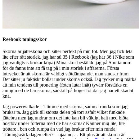
Reebook toningsskor
Skorna är jättesköna och sitter perfekt på min fot. Men jag fick leta
lite efter rätt storlek, jag har stl 35 i Reebook (jag har 36 i Nike som
jag vanligtvis brukar köpa) Mina skor beställde jag på Sportamore
för de fanns inte att få tag på i min storlek i affärerna. Första
intrycket är att skorna är väldigt stötdämpande, man studsar fram.
Det sitter ju faktiskt bollar under skorna också. Jag tycker mig märka
att min tendens till pronering (foten lutar inåt) tyvärr förstärks en
aning med de här skorna, särskilt på höger fot där jag har ett skadat
knä.
Jag powerwalkade i 1 timme med skorna, samma runda som jag
brukar ta. Jag gick till största delen på torr asfalt vilket funkade
jättebra men jag undrar om det inte kan bli väldigt halt med blöta
höstlöv under fötterna med de här skorna? Känner mig lite, lite
tröttare i ben och rumpa än vad jag brukar efter min runda.
Träningsvärk dagen efter? – njaa nej… Ett plus är att skorna är