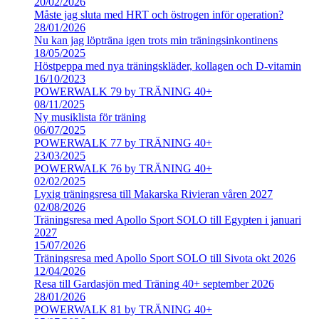
20/02/2026
Måste jag sluta med HRT och östrogen inför operation?
28/01/2026
Nu kan jag löpträna igen trots min träningsinkontinens
18/05/2025
Höstpeppa med nya träningskläder, kollagen och D-vitamin
16/10/2023
POWERWALK 79 by TRÄNING 40+
08/11/2025
Ny musiklista för träning
06/07/2025
POWERWALK 77 by TRÄNING 40+
23/03/2025
POWERWALK 76 by TRÄNING 40+
02/02/2025
Lyxig träningsresa till Makarska Rivieran våren 2027
02/08/2026
Träningsresa med Apollo Sport SOLO till Egypten i januari
2027
15/07/2026
Träningsresa med Apollo Sport SOLO till Sivota okt 2026
12/04/2026
Resa till Gardasjön med Träning 40+ september 2026
28/01/2026
POWERWALK 81 by TRÄNING 40+