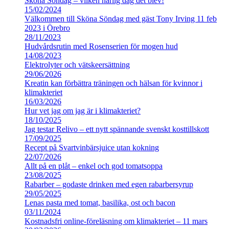
Sköna Söndag – vilken härlig dag det blev!
15/02/2024
Välkommen till Sköna Söndag med gäst Tony Irving 11 feb
2023 i Örebro
28/11/2023
Hudvårdsrutin med Rosenserien för mogen hud
14/08/2023
Elektrolyter och vätskeersättning
29/06/2026
Kreatin kan förbättra träningen och hälsan för kvinnor i
klimakteriet
16/03/2026
Hur vet jag om jag är i klimakteriet?
18/10/2025
Jag testar Relivo – ett nytt spännande svenskt kosttillskott
17/09/2025
Recept på Svartvinbärsjuice utan kokning
22/07/2026
Allt på en plåt – enkel och god tomatsoppa
23/08/2025
Rabarber – godaste drinken med egen rabarbersyrup
29/05/2025
Lenas pasta med tomat, basilika, ost och bacon
03/11/2024
Kostnadsfri online-föreläsning om klimakteriet – 11 mars