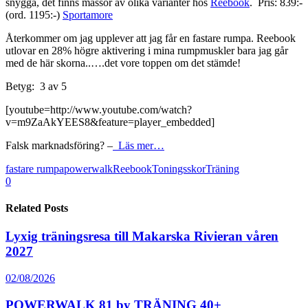
snygga, det finns massor av olika varianter hos
Reebook
. Pris: 839:-
(ord. 1195:-)
Sportamore
Återkommer om jag upplever att jag får en fastare rumpa. Reebook
utlovar en 28% högre aktivering i mina rumpmuskler bara jag går
med de här skorna..….det vore toppen om det stämde!
Betyg: 3 av 5
[youtube=http://www.youtube.com/watch?
v=m9ZaAkYEES8&feature=player_embedded]
Falsk marknadsföring? –
Läs mer…
fastare rumpa
powerwalk
Reebook
Toningsskor
Träning
0
Related Posts
Lyxig träningsresa till Makarska Rivieran våren
2027
02/08/2026
POWERWALK 81 by TRÄNING 40+