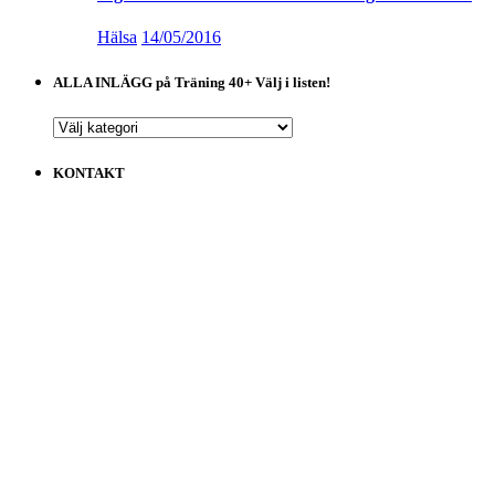
Hälsa
14/05/2016
ALLA INLÄGG på Träning 40+ Välj i listen!
ALLA
INLÄGG
på
KONTAKT
Träning
40+
Välj
i
listen!