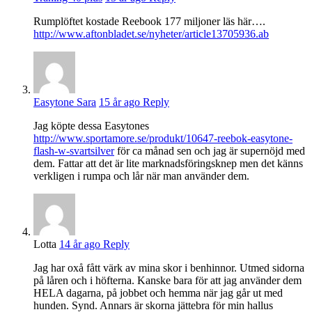
Rumplöftet kostade Reebook 177 miljoner läs här….
http://www.aftonbladet.se/nyheter/article13705936.ab
Easytone Sara
15 år ago
Reply
Jag köpte dessa Easytones
http://www.sportamore.se/produkt/10647-reebok-easytone-
flash-w-svartsilver
för ca månad sen och jag är supernöjd med
dem. Fattar att det är lite marknadsföringsknep men det känns
verkligen i rumpa och lår när man använder dem.
Lotta
14 år ago
Reply
Jag har oxå fått värk av mina skor i benhinnor. Utmed sidorna
på låren och i höfterna. Kanske bara för att jag använder dem
HELA dagarna, på jobbet och hemma när jag går ut med
hunden. Synd. Annars är skorna jättebra för min hallus