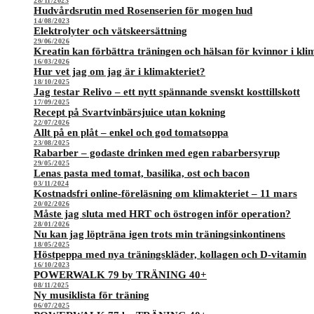
28/11/2023
Hudvårdsrutin med Rosenserien för mogen hud
14/08/2023
Elektrolyter och vätskeersättning
29/06/2026
Kreatin kan förbättra träningen och hälsan för kvinnor i kli
16/03/2026
Hur vet jag om jag är i klimakteriet?
18/10/2025
Jag testar Relivo – ett nytt spännande svenskt kosttillskott
17/09/2025
Recept på Svartvinbärsjuice utan kokning
22/07/2026
Allt på en plåt – enkel och god tomatsoppa
23/08/2025
Rabarber – godaste drinken med egen rabarbersyrup
29/05/2025
Lenas pasta med tomat, basilika, ost och bacon
03/11/2024
Kostnadsfri online-föreläsning om klimakteriet – 11 mars
20/02/2026
Måste jag sluta med HRT och östrogen inför operation?
28/01/2026
Nu kan jag löpträna igen trots min träningsinkontinens
18/05/2025
Höstpeppa med nya träningskläder, kollagen och D-vitamin
16/10/2023
POWERWALK 79 by TRÄNING 40+
08/11/2025
Ny musiklista för träning
06/07/2025