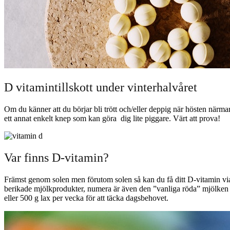
D vitamintillskott under vinterhalvåret
Om du känner att du börjar bli trött och/eller deppig när hösten närmar
ett annat enkelt knep som kan göra dig lite piggare. Värt att prova!
Var finns D-vitamin?
Främst genom solen men förutom solen så kan du få ditt D-vitamin via ko
berikade mjölkprodukter, numera är även den ”vanliga röda” mjölken ber
eller 500 g lax per vecka för att täcka dagsbehovet.