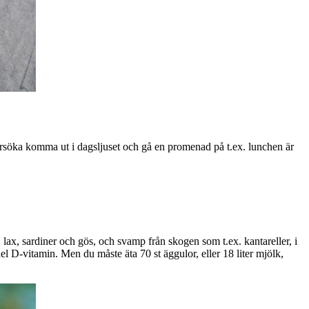
t försöka komma ut i dagsljuset och gå en promenad på t.ex. lunchen är
 lax, sardiner och gös, och svamp från skogen som t.ex. kantareller, i
l D-vitamin. Men du måste äta 70 st äggulor, eller 18 liter mjölk,