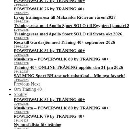
POWERWALK 77 by TRÄNING 40+
23/03/2025
POWERWALK 76 by TRÄNING 40+
02/02/2025
Lyxig träningsresa till Makarska Rivieran våren 2027
02/08/2026
Träningsresa med Apollo Sport SOLO till Egypten i januari 
15/07/2026
Träningsresa med Apollo Sport SOLO till Sivota okt 2026
12/04/2026
Resa till Gardasjön med Träning 40+ september 2026
28/01/2026
POWERWALK 81 by TRÄNING 40+
25/07/2026
Musiklista – POWERWALK 80 by TRÄNING 40+
02/03/2026
Träning 40+ ONLINE TRÄNING upphör den 31 jan 2026
20/12/2025
SALMING Sport BH-test och rabattkod – Min nya favorit!
23/06/2025
Previous
Next
Om Träning 40+
Spotify
POWERWALK 81 by TRÄNING 40+
25/07/2026
Musiklista – POWERWALK 80 by TRÄNING 40+
02/03/2026
POWERWALK 79 by TRÄNING 40+
08/11/2025
Ny musiklista för träning
06/07/2025