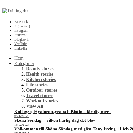
Facebook
X (Twitter)
Instagram
Pinterest
BlogLovin
YouTube
LinkedIn
Hem
Kategorier
Beauty stories
Health stories
Kitchen stories
Life stories
Outdoor stories
Travel stories
Workout stories
View All
Kollagen, Hyaluronsyra och Biotin – lär dig mer..
05/12/2025
Sköna Söndag – vilken härlig dag det blev!
15/02/2024
Välkommen till Sköna Söndag med gäst Tony Irving 11 feb 2