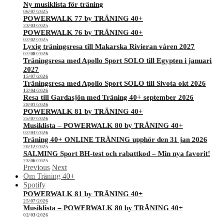
Ny musiklista för träning
06/07/2025
POWERWALK 77 by TRÄNING 40+
23/03/2025
POWERWALK 76 by TRÄNING 40+
02/02/2025
Lyxig träningsresa till Makarska Rivieran våren 2027
02/08/2026
Träningsresa med Apollo Sport SOLO till Egypten i januari
2027
15/07/2026
Träningsresa med Apollo Sport SOLO till Sivota okt 2026
12/04/2026
Resa till Gardasjön med Träning 40+ september 2026
28/01/2026
POWERWALK 81 by TRÄNING 40+
25/07/2026
Musiklista – POWERWALK 80 by TRÄNING 40+
02/03/2026
Träning 40+ ONLINE TRÄNING upphör den 31 jan 2026
20/12/2025
SALMING Sport BH-test och rabattkod – Min nya favorit!
23/06/2025
Previous
Next
Om Träning 40+
Spotify
POWERWALK 81 by TRÄNING 40+
25/07/2026
Musiklista – POWERWALK 80 by TRÄNING 40+
02/03/2026