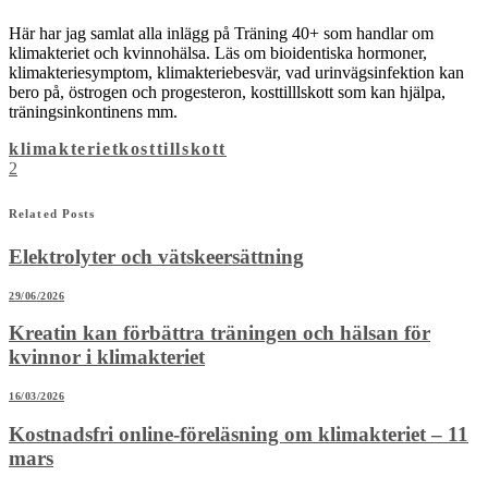
Här har jag samlat alla inlägg på Träning 40+ som handlar om
klimakteriet och kvinnohälsa. Läs om bioidentiska hormoner,
klimakteriesymptom, klimakteriebesvär, vad urinvägsinfektion kan
bero på, östrogen och progesteron, kosttilllskott som kan hjälpa,
träningsinkontinens mm.
klimakteriet
kosttillskott
2
Related Posts
Elektrolyter och vätskeersättning
29/06/2026
Kreatin kan förbättra träningen och hälsan för
kvinnor i klimakteriet
16/03/2026
Kostnadsfri online-föreläsning om klimakteriet – 11
mars