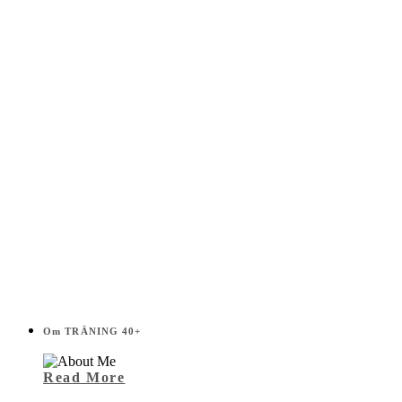
i
listen!
Om TRÄNING 40+
Read More