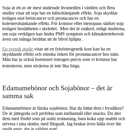
Soja är ett av de mest studerade livsmedlen i världen och flera
studier visar att soja har en hälsofrämjande effekt. Soja skyddar
troligen mot bröstcancer och prostacancer och har en
kolesterolsänkande effekt. För kvinnor efter menopaus stärker soja
troligen bentätheten i skelettet. Men det är osäkert, enligt studierna,
om soja verkligen kan lindra PMS symptom och klimakteriebesvär
även om många berättar att de blivit hjälpta .
En svensk studie
visar att en fytoöstrogenrik kost kan ha en
skyddande effekt och minska risken för prostatacancer hos män.
Män har ju också hormonet östrogen precis som vi kvinnor har
testosteron, men nivåerna är inte lika höga.
Edamamebönor och Sojabönor – det är
samma sak
Edamamebönor är färska sojabönor. Har du hittat dem i frysdiken?
De är jättegoda och perfekta som mellanmål eller snacks. Du äter
dem med fördel som på sushi restaurang, bara koka upp snabbt och
servera i sina skidor, med flingsalt. Jag brukar även hälla över lite
smält smör, det är väldigt gott!