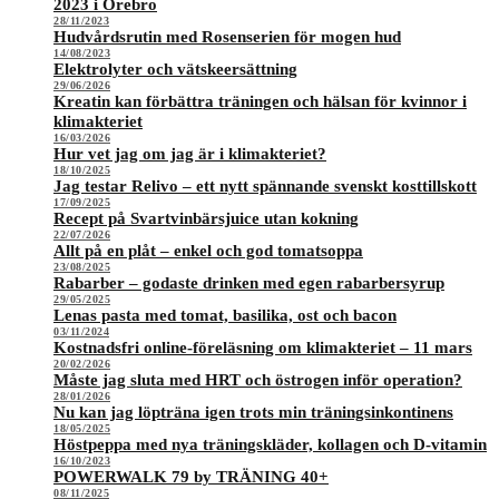
2023 i Örebro
28/11/2023
Hudvårdsrutin med Rosenserien för mogen hud
14/08/2023
Elektrolyter och vätskeersättning
29/06/2026
Kreatin kan förbättra träningen och hälsan för kvinnor i
klimakteriet
16/03/2026
Hur vet jag om jag är i klimakteriet?
18/10/2025
Jag testar Relivo – ett nytt spännande svenskt kosttillskott
17/09/2025
Recept på Svartvinbärsjuice utan kokning
22/07/2026
Allt på en plåt – enkel och god tomatsoppa
23/08/2025
Rabarber – godaste drinken med egen rabarbersyrup
29/05/2025
Lenas pasta med tomat, basilika, ost och bacon
03/11/2024
Kostnadsfri online-föreläsning om klimakteriet – 11 mars
20/02/2026
Måste jag sluta med HRT och östrogen inför operation?
28/01/2026
Nu kan jag löpträna igen trots min träningsinkontinens
18/05/2025
Höstpeppa med nya träningskläder, kollagen och D-vitamin
16/10/2023
POWERWALK 79 by TRÄNING 40+
08/11/2025