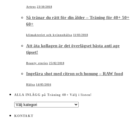
Artros
23/10/2018
Så tränar du rätt för din ålder – Träning för 40+ 50+
60+
klimakteriet och kvinnohälsa
11/03/2018
Att äta kollagen är det överlägset bästa anti age
tipset!
Beauty stories
25/02/2018
Ingefära shot med citron och honung – RAW food
Hälsa
14/05/2016
ALLA INLÄGG på Träning 40+ Välj i listen!
ALLA
INLÄGG
på
KONTAKT
Träning
40+
Välj