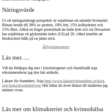
Näringsvärde
Ur ett näringsmässigt perspektiv är sojabönan ett utmärkt livsmedel.
Bönan består till 38% av protein, 18% fett, 15% kolhydrater och
15% fiber. Alltså en högre proteinhalt än både kött och ost Dessutom
har sojabönan ett glykemiskt index (GI) på 20, vilket innebär att
blodsockret hålls på en jämn nivå.
Läs mer….
Vill du fördjupa dig mer i fytoöstrogener och framförallt soja
rekommenderar jag den här artikeln.
Läkare för framtiden, Soja
http://www.lakareforframtiden.se/kost-
och-halsa/livsmedel/soja/
Här hittar du även länkar till studierna jag
nämner ovan.
Läs mer om klimakteriet och kvinnohälsa