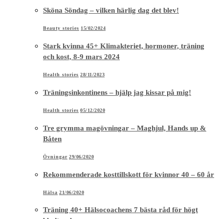
Sköna Söndag – vilken härlig dag det blev!
Beauty stories
15/02/2024
Stark kvinna 45+ Klimakteriet, hormoner, träning
och kost, 8-9 mars 2024
Health stories
28/11/2023
Träningsinkontinens – hjälp jag kissar på mig!
Health stories
05/12/2020
Tre grymma magövningar – Maghjul, Hands up &
Båten
Övningar
29/06/2020
Rekommenderade kosttillskott för kvinnor 40 – 60 år
Hälsa
21/06/2020
Träning 40+ Hälsocoachens 7 bästa råd för högt