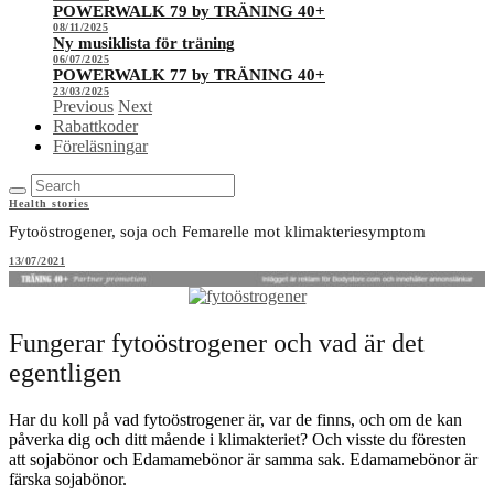
POWERWALK 79 by TRÄNING 40+
08/11/2025
Ny musiklista för träning
06/07/2025
POWERWALK 77 by TRÄNING 40+
23/03/2025
Previous
Next
Rabattkoder
Föreläsningar
Health stories
Fytoöstrogener, soja och Femarelle mot klimakteriesymptom
13/07/2021
Fungerar fytoöstrogener och vad är det
egentligen
Har du koll på vad fytoöstrogener är, var de finns, och om de kan
påverka dig och ditt mående i klimakteriet? Och visste du föresten
att sojabönor och Edamamebönor är samma sak. Edamamebönor är
färska sojabönor.