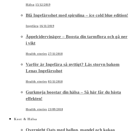
Hälsa
15/12/2019
Blå Ingefärsshot med spirulina – ice cold blue edition!
Ingefära
16/11/2019
Äppelcidervinäger – Boosta din tarmflora och gå ner
i vikt
Health stories
27/11/2018
Varför är Ingefära så nyttigt? Läs storyn bakom
Lenas Ingefärsshot
Health stories
05/11/2018
Gurkmeja boostar din hälsa – Så här får du bästa
effekten!
Health stories
23/09/2018
Kost & Hälsa
Overnight Oats med hallon, mandel och kakao