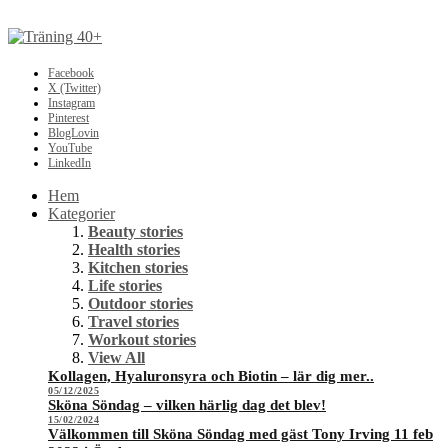
Facebook
X (Twitter)
Instagram
Pinterest
BlogLovin
YouTube
LinkedIn
Hem
Kategorier
Beauty stories
Health stories
Kitchen stories
Life stories
Outdoor stories
Travel stories
Workout stories
View All
Kollagen, Hyaluronsyra och Biotin – lär dig mer..
05/12/2025
Sköna Söndag – vilken härlig dag det blev!
15/02/2024
Välkommen till Sköna Söndag med gäst Tony Irving 11 feb