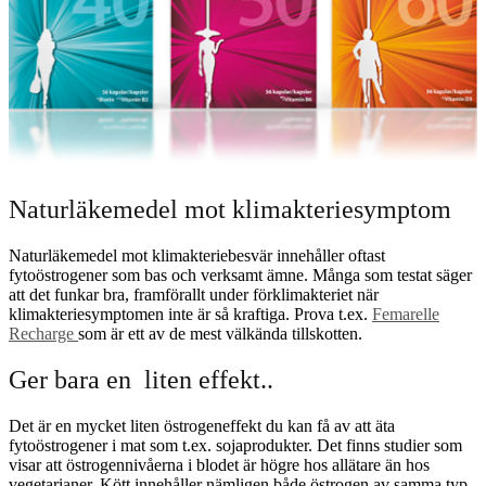
Naturläkemedel mot klimakteriesymptom
Naturläkemedel mot klimakteriebesvär innehåller oftast
fytoöstrogener som bas och verksamt ämne. Många som testat säger
att det funkar bra, framförallt under förklimakteriet när
klimakteriesymptomen inte är så kraftiga. Prova t.ex.
Femarelle
Recharge
som är ett av de mest välkända tillskotten.
Ger bara en liten effekt..
Det är en mycket liten östrogeneffekt du kan få av att äta
fytoöstrogener i mat som t.ex. sojaprodukter. Det finns studier som
visar att östrogennivåerna i blodet är högre hos allätare än hos
vegetarianer. Kött innehåller nämligen både östrogen av samma typ