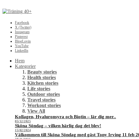
Facebook
X (Twitter)
Instagram
Pinterest
BlogLovin
YouTube
LinkedIn
Hem
Kategorier
Beauty stories
Health stories
Kitchen stories
Life stories
Outdoor stories
Travel stories
Workout stories
View All
Kollagen, Hyaluronsyra och Biotin – lär dig mer..
05/12/2025
Sköna Söndag – vilken härlig dag det blev!
15/02/2024
Välkommen till Sköna Söndag med gäst Tony Irving 11 feb 2