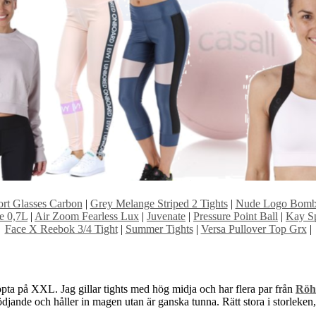
rt Glasses Carbon
|
Grey Melange Striped 2 Tights
|
Nude Logo Bombe
le 0,7L
|
Air Zoom Fearless Lux
|
Juvenate
|
Pressure Point Ball
|
Kay Sp
Face X Reebok 3/4 Tight
|
Summer Tights
|
Versa Pullover Top Grx
|
pta på XXL. Jag gillar tights med hög midja och har flera par från
Röh
ödjande och håller in magen utan är ganska tunna. Rätt stora i storleken