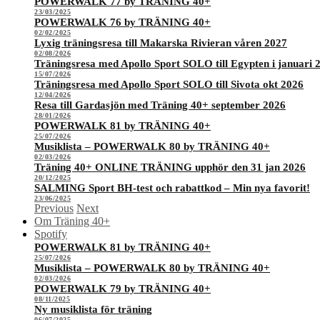
POWERWALK 77 by TRÄNING 40+
23/03/2025
POWERWALK 76 by TRÄNING 40+
02/02/2025
Lyxig träningsresa till Makarska Rivieran våren 2027
02/08/2026
Träningsresa med Apollo Sport SOLO till Egypten i januari 
15/07/2026
Träningsresa med Apollo Sport SOLO till Sivota okt 2026
12/04/2026
Resa till Gardasjön med Träning 40+ september 2026
28/01/2026
POWERWALK 81 by TRÄNING 40+
25/07/2026
Musiklista – POWERWALK 80 by TRÄNING 40+
02/03/2026
Träning 40+ ONLINE TRÄNING upphör den 31 jan 2026
20/12/2025
SALMING Sport BH-test och rabattkod – Min nya favorit!
23/06/2025
Previous
Next
Om Träning 40+
Spotify
POWERWALK 81 by TRÄNING 40+
25/07/2026
Musiklista – POWERWALK 80 by TRÄNING 40+
02/03/2026
POWERWALK 79 by TRÄNING 40+
08/11/2025
Ny musiklista för träning
06/07/2025