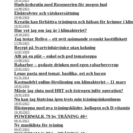
28/11/2023
Hudvårdsrutin med Rosenserien för mogen hud
14/08/2023
Elektrolyter och vätskeersättning
29/06/2026
Kreatin kan förbättra träningen och hälsan för kvinnor i kli
16/03/2026
Hur vet jag om jag är i klimakteriet?
18/10/2025
Jag testar Relivo – ett nytt spännande svenskt kosttillskott
17/09/2025
Recept på Svartvinbärsjuice utan kokning
22/07/2026
Allt på en plåt – enkel och god tomatsoppa
23/08/2025
Rabarber – godaste drinken med egen rabarbersyrup
29/05/2025
Lenas pasta med tomat, basilika, ost och bacon
03/11/2024
Kostnadsfri online-föreläsning om klimakteriet – 11 mars
20/02/2026
Måste jag sluta med HRT och östrogen inför operation?
28/01/2026
Nu kan jag löpträna igen trots min träningsinkontinens
18/05/2025
Höstpeppa med nya träningskläder, kollagen och D-vitamin
16/10/2023
POWERWALK 79 by TRÄNING 40+
08/11/2025
Ny musiklista för träning
06/07/2025