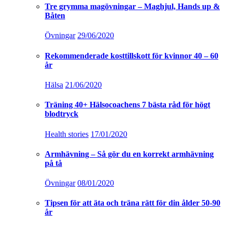
Tre grymma magövningar – Maghjul, Hands up &
Båten
Övningar
29/06/2020
Rekommenderade kosttillskott för kvinnor 40 – 60
år
Hälsa
21/06/2020
Träning 40+ Hälsocoachens 7 bästa råd för högt
blodtryck
Health stories
17/01/2020
Armhävning – Så gör du en korrekt armhävning
på tå
Övningar
08/01/2020
Tipsen för att äta och träna rätt för din ålder 50-90
år