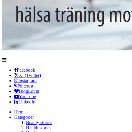
Facebook
X (Twitter)
Instagram
Pinterest
BlogLovin
YouTube
LinkedIn
Hem
Kategorier
Beauty stories
Health stories