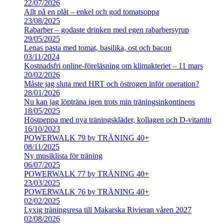
22/07/2026
Allt på en plåt – enkel och god tomatsoppa
23/08/2025
Rabarber – godaste drinken med egen rabarbersyrup
29/05/2025
Lenas pasta med tomat, basilika, ost och bacon
03/11/2024
Kostnadsfri online-föreläsning om klimakteriet – 11 mars
20/02/2026
Måste jag sluta med HRT och östrogen inför operation?
28/01/2026
Nu kan jag löpträna igen trots min träningsinkontinens
18/05/2025
Höstpeppa med nya träningskläder, kollagen och D-vitamin
16/10/2023
POWERWALK 79 by TRÄNING 40+
08/11/2025
Ny musiklista för träning
06/07/2025
POWERWALK 77 by TRÄNING 40+
23/03/2025
POWERWALK 76 by TRÄNING 40+
02/02/2025
Lyxig träningsresa till Makarska Rivieran våren 2027
02/08/2026