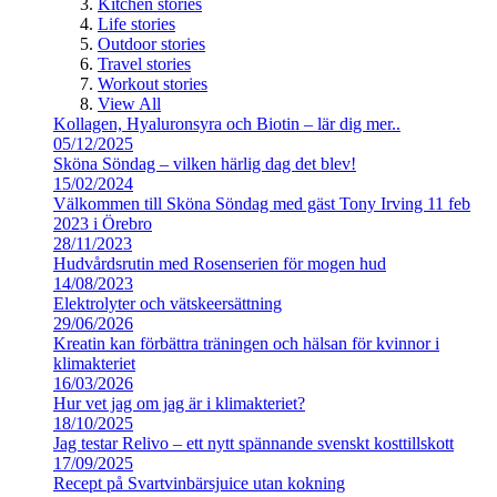
Kitchen stories
Life stories
Outdoor stories
Travel stories
Workout stories
View All
Kollagen, Hyaluronsyra och Biotin – lär dig mer..
05/12/2025
Sköna Söndag – vilken härlig dag det blev!
15/02/2024
Välkommen till Sköna Söndag med gäst Tony Irving 11 feb
2023 i Örebro
28/11/2023
Hudvårdsrutin med Rosenserien för mogen hud
14/08/2023
Elektrolyter och vätskeersättning
29/06/2026
Kreatin kan förbättra träningen och hälsan för kvinnor i
klimakteriet
16/03/2026
Hur vet jag om jag är i klimakteriet?
18/10/2025
Jag testar Relivo – ett nytt spännande svenskt kosttillskott
17/09/2025
Recept på Svartvinbärsjuice utan kokning