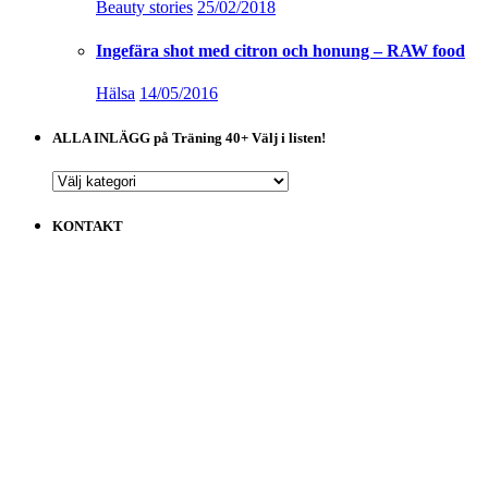
Beauty stories
25/02/2018
Ingefära shot med citron och honung – RAW food
Hälsa
14/05/2016
ALLA INLÄGG på Träning 40+ Välj i listen!
ALLA
INLÄGG
på
KONTAKT
Träning
40+
Välj
i
listen!