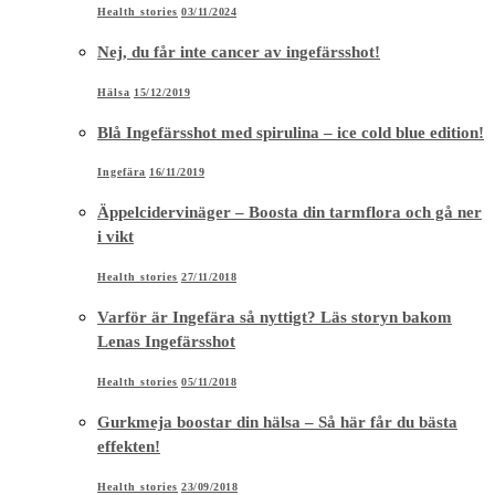
Health stories
03/11/2024
Nej, du får inte cancer av ingefärsshot!
Hälsa
15/12/2019
Blå Ingefärsshot med spirulina – ice cold blue edition!
Ingefära
16/11/2019
Äppelcidervinäger – Boosta din tarmflora och gå ner
i vikt
Health stories
27/11/2018
Varför är Ingefära så nyttigt? Läs storyn bakom
Lenas Ingefärsshot
Health stories
05/11/2018
Gurkmeja boostar din hälsa – Så här får du bästa
effekten!
Health stories
23/09/2018