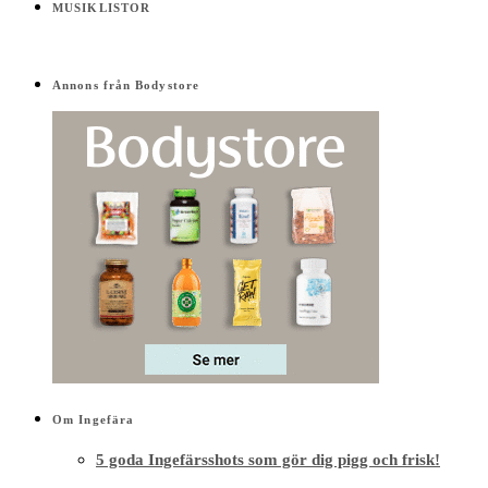
MUSIKLISTOR
Annons från Bodystore
Om Ingefära
5 goda Ingefärsshots som gör dig pigg och frisk!