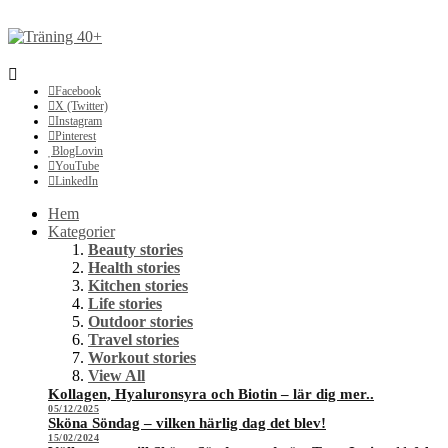
Facebook
X (Twitter)
Instagram
Pinterest
BlogLovin
YouTube
LinkedIn
Hem
Kategorier
Beauty stories
Health stories
Kitchen stories
Life stories
Outdoor stories
Travel stories
Workout stories
View All
Kollagen, Hyaluronsyra och Biotin – lär dig mer..
05/12/2025
Sköna Söndag – vilken härlig dag det blev!
15/02/2024