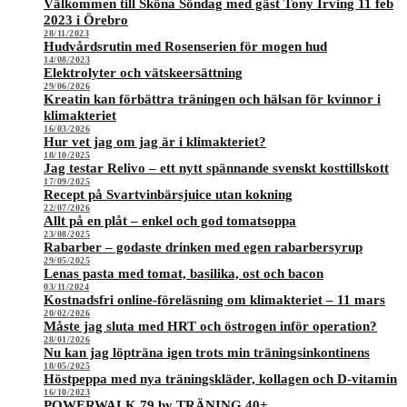
Välkommen till Sköna Söndag med gäst Tony Irving 11 feb
2023 i Örebro
28/11/2023
Hudvårdsrutin med Rosenserien för mogen hud
14/08/2023
Elektrolyter och vätskeersättning
29/06/2026
Kreatin kan förbättra träningen och hälsan för kvinnor i
klimakteriet
16/03/2026
Hur vet jag om jag är i klimakteriet?
18/10/2025
Jag testar Relivo – ett nytt spännande svenskt kosttillskott
17/09/2025
Recept på Svartvinbärsjuice utan kokning
22/07/2026
Allt på en plåt – enkel och god tomatsoppa
23/08/2025
Rabarber – godaste drinken med egen rabarbersyrup
29/05/2025
Lenas pasta med tomat, basilika, ost och bacon
03/11/2024
Kostnadsfri online-föreläsning om klimakteriet – 11 mars
20/02/2026
Måste jag sluta med HRT och östrogen inför operation?
28/01/2026
Nu kan jag löpträna igen trots min träningsinkontinens
18/05/2025
Höstpeppa med nya träningskläder, kollagen och D-vitamin
16/10/2023
POWERWALK 79 by TRÄNING 40+