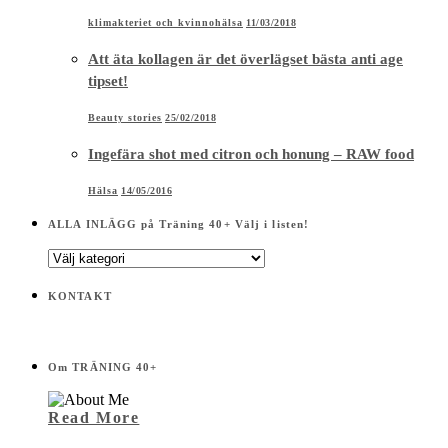
klimakteriet och kvinnohälsa
11/03/2018
Att äta kollagen är det överlägset bästa anti age
tipset!
Beauty stories
25/02/2018
Ingefära shot med citron och honung – RAW food
Hälsa
14/05/2016
ALLA INLÄGG på Träning 40+ Välj i listen!
ALLA
INLÄGG
på
KONTAKT
Träning
40+
Välj
i
Om TRÄNING 40+
listen!
Read More