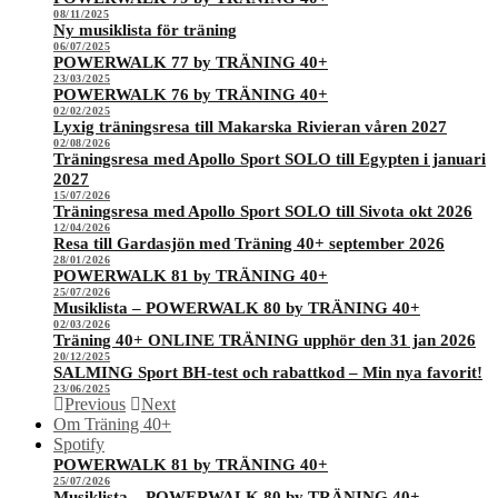
08/11/2025
Ny musiklista för träning
06/07/2025
POWERWALK 77 by TRÄNING 40+
23/03/2025
POWERWALK 76 by TRÄNING 40+
02/02/2025
Lyxig träningsresa till Makarska Rivieran våren 2027
02/08/2026
Träningsresa med Apollo Sport SOLO till Egypten i januari
2027
15/07/2026
Träningsresa med Apollo Sport SOLO till Sivota okt 2026
12/04/2026
Resa till Gardasjön med Träning 40+ september 2026
28/01/2026
POWERWALK 81 by TRÄNING 40+
25/07/2026
Musiklista – POWERWALK 80 by TRÄNING 40+
02/03/2026
Träning 40+ ONLINE TRÄNING upphör den 31 jan 2026
20/12/2025
SALMING Sport BH-test och rabattkod – Min nya favorit!
23/06/2025
Previous
Next
Om Träning 40+
Spotify
POWERWALK 81 by TRÄNING 40+
25/07/2026
Musiklista – POWERWALK 80 by TRÄNING 40+