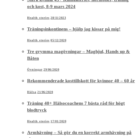
och kost, 8-9 mars 2024
Health stories
28/11/2023
Träningsinkontinens – hjälp jag kissar på mig!
Health stories
05/12/2020
Tre grymma magövningar – Maghjul, Hands up &
Båten
Övningar
29/06/2020
Rekommenderade kosttillskott för kvinnor 40 – 60 år
Hälsa
21/06/2020
Träning 40+ Hälsocoachens 7 bästa råd för högt
blodtryck
Health stories
17/01/2020
Armhävning – Så gör du en korrekt armhävning på