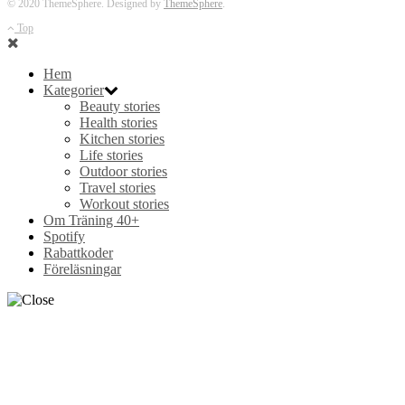
© 2020 ThemeSphere. Designed by
ThemeSphere
.
Top
Hem
Kategorier
Beauty stories
Health stories
Kitchen stories
Life stories
Outdoor stories
Travel stories
Workout stories
Om Träning 40+
Spotify
Rabattkoder
Föreläsningar