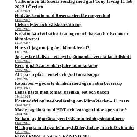
Välkommen till Sköna Söndag med gäst Tony Irving 11 feb
2023 i Örebro
28/11/2023
Hudvårdsrutin med Rosenserien för mogen hud
14/08/2023
Elektrolyter och vätskeersättning
29/06/2026
Kreatin kan förbättra träningen och hälsan för kvinnor i
klimakteriet
16/03/2026
Hur vet jag om jag är i klimakteriet?
18/10/2025
Jag testar Relivo – ett nytt spännande svenskt kosttillskott
17/09/2025
Recept på Svartvinbärsjuice utan kokning
22/07/2026
Allt på en plåt – enkel och god tomatsoppa
23/08/2025
Rabarber – godaste drinken med egen rabarbersyrup
29/05/2025
Lenas pasta med tomat, basilika, ost och bacon
03/11/2024
Kostnadsfri online-föreläsning om klimakteriet – 11 mars
20/02/2026
Måste jag sluta med HRT och östrogen inför operation?
28/01/2026
Nu kan jag löpträna igen trots min träningsinkontinens
18/05/2025
Höstpeppa med nya träningskläder, kollagen och D-vitamin
16/10/2023
POWERWALK 79 by TRÄNING 40+