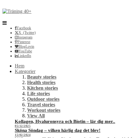
Facebook
X (Twitter)
Instagram
Pinterest
BlogLovin
YouTube
LinkedIn
Hem
Kategorier
Beauty stories
Health stories
Kitchen stories
Life stories
Outdoor stories
Travel stories
Workout stories
View All
Kollagen, Hyaluronsyra och Biotin – lär dig mer..
05/12/2025
Sköna Söndag – vilken härlig dag det blev!
15/02/2024