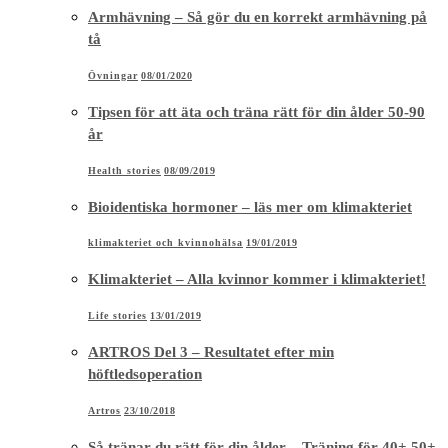
Armhävning – Så gör du en korrekt armhävning på
tå
Övningar
08/01/2020
Tipsen för att äta och träna rätt för din ålder 50-90
år
Health stories
08/09/2019
Bioidentiska hormoner – läs mer om klimakteriet
klimakteriet och kvinnohälsa
19/01/2019
Klimakteriet – Alla kvinnor kommer i klimakteriet!
Life stories
13/01/2019
ARTROS Del 3 – Resultatet efter min
höftledsoperation
Artros
23/10/2018
Så tränar du rätt för din ålder – Träning för 40+ 50+