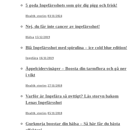
5 goda Ingefärsshots som gör dig pigg och frisk!
Health stories
03/11/2024
Nej, du får inte cancer av ingefärsshot!
Hälsa
15/12/2019
Blå Ingefärsshot med spirulina – ice cold blue edition!
Ingefära
16/11/2019
Äppelcidervinäger – Boosta din tarmflora och gå ner
i vikt
Health stories
27/11/2018
Varför är Ingefära så nyttigt? Läs storyn bakom
Lenas Ingefärsshot
Health stories
05/11/2018
Gurkmeja boostar din hälsa – Så här får du bästa