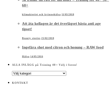
60+
klimakteriet och kvinnohälsa
11/03/2018
Att äta kollagen är det överlägset bästa anti age
tipset!
Beauty stories
25/02/2018
Ingefära shot med citron och honung – RAW food
Hälsa
14/05/2016
ALLA INLÄGG på Träning 40+ Välj i listen!
ALLA
INLÄGG
på
KONTAKT
Träning
40+
Välj
i
listen!