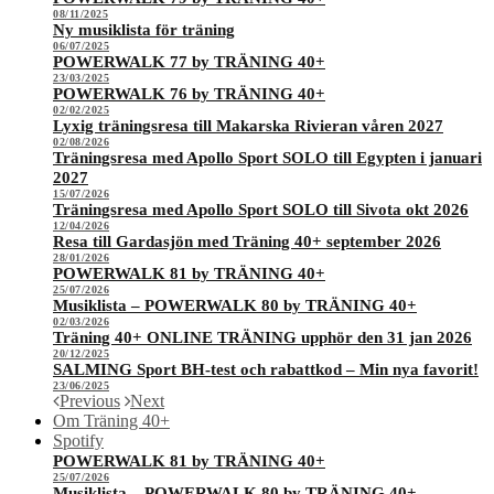
08/11/2025
Ny musiklista för träning
06/07/2025
POWERWALK 77 by TRÄNING 40+
23/03/2025
POWERWALK 76 by TRÄNING 40+
02/02/2025
Lyxig träningsresa till Makarska Rivieran våren 2027
02/08/2026
Träningsresa med Apollo Sport SOLO till Egypten i januari
2027
15/07/2026
Träningsresa med Apollo Sport SOLO till Sivota okt 2026
12/04/2026
Resa till Gardasjön med Träning 40+ september 2026
28/01/2026
POWERWALK 81 by TRÄNING 40+
25/07/2026
Musiklista – POWERWALK 80 by TRÄNING 40+
02/03/2026
Träning 40+ ONLINE TRÄNING upphör den 31 jan 2026
20/12/2025
SALMING Sport BH-test och rabattkod – Min nya favorit!
23/06/2025
Previous
Next
Om Träning 40+
Spotify
POWERWALK 81 by TRÄNING 40+
25/07/2026
Musiklista – POWERWALK 80 by TRÄNING 40+