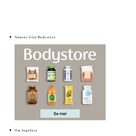
Annons från Bodystore
Om Ingefära