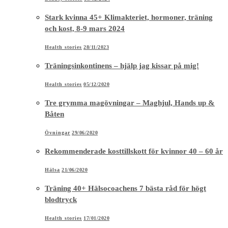
Stark kvinna 45+ Klimakteriet, hormoner, träning
och kost, 8-9 mars 2024
Health stories
28/11/2023
Träningsinkontinens – hjälp jag kissar på mig!
Health stories
05/12/2020
Tre grymma magövningar – Maghjul, Hands up &
Båten
Övningar
29/06/2020
Rekommenderade kosttillskott för kvinnor 40 – 60 år
Hälsa
21/06/2020
Träning 40+ Hälsocoachens 7 bästa råd för högt
blodtryck
Health stories
17/01/2020