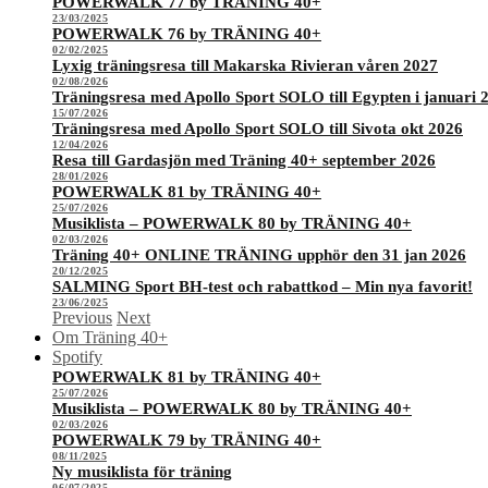
POWERWALK 77 by TRÄNING 40+
23/03/2025
POWERWALK 76 by TRÄNING 40+
02/02/2025
Lyxig träningsresa till Makarska Rivieran våren 2027
02/08/2026
Träningsresa med Apollo Sport SOLO till Egypten i januari 
15/07/2026
Träningsresa med Apollo Sport SOLO till Sivota okt 2026
12/04/2026
Resa till Gardasjön med Träning 40+ september 2026
28/01/2026
POWERWALK 81 by TRÄNING 40+
25/07/2026
Musiklista – POWERWALK 80 by TRÄNING 40+
02/03/2026
Träning 40+ ONLINE TRÄNING upphör den 31 jan 2026
20/12/2025
SALMING Sport BH-test och rabattkod – Min nya favorit!
23/06/2025
Previous
Next
Om Träning 40+
Spotify
POWERWALK 81 by TRÄNING 40+
25/07/2026
Musiklista – POWERWALK 80 by TRÄNING 40+
02/03/2026
POWERWALK 79 by TRÄNING 40+
08/11/2025
Ny musiklista för träning
06/07/2025