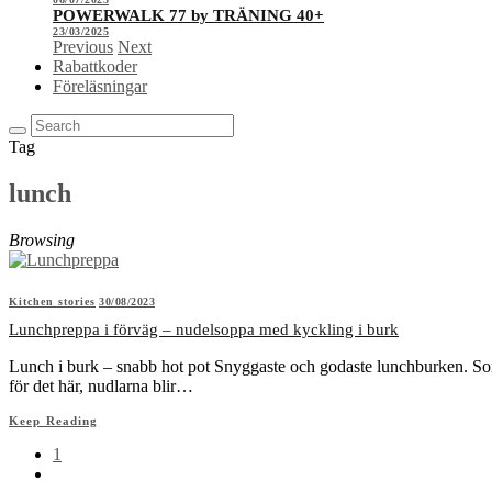
POWERWALK 77 by TRÄNING 40+
23/03/2025
Previous
Next
Rabattkoder
Föreläsningar
Tag
lunch
Browsing
Kitchen stories
30/08/2023
Lunchpreppa i förväg – nudelsoppa med kyckling i burk
Lunch i burk – snabb hot pot Snyggaste och godaste lunchburken. Som de
för det här, nudlarna blir…
Keep Reading
1