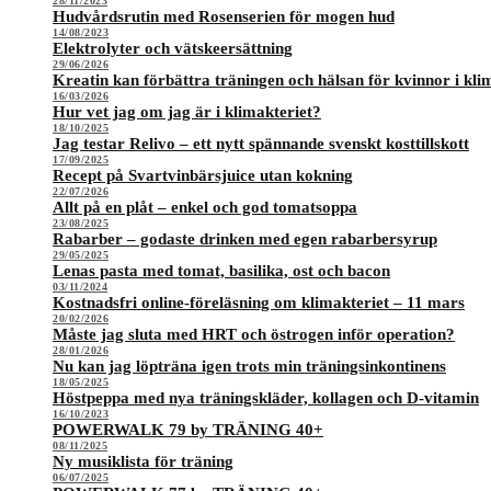
28/11/2023
Hudvårdsrutin med Rosenserien för mogen hud
14/08/2023
Elektrolyter och vätskeersättning
29/06/2026
Kreatin kan förbättra träningen och hälsan för kvinnor i kli
16/03/2026
Hur vet jag om jag är i klimakteriet?
18/10/2025
Jag testar Relivo – ett nytt spännande svenskt kosttillskott
17/09/2025
Recept på Svartvinbärsjuice utan kokning
22/07/2026
Allt på en plåt – enkel och god tomatsoppa
23/08/2025
Rabarber – godaste drinken med egen rabarbersyrup
29/05/2025
Lenas pasta med tomat, basilika, ost och bacon
03/11/2024
Kostnadsfri online-föreläsning om klimakteriet – 11 mars
20/02/2026
Måste jag sluta med HRT och östrogen inför operation?
28/01/2026
Nu kan jag löpträna igen trots min träningsinkontinens
18/05/2025
Höstpeppa med nya träningskläder, kollagen och D-vitamin
16/10/2023
POWERWALK 79 by TRÄNING 40+
08/11/2025
Ny musiklista för träning
06/07/2025