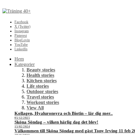
Facebook
X (Twitter)
Instagram
Pinterest
BlogLovin
YouTube
LinkedIn
Hem
Kategorier
Beauty stories
Health stories
Kitchen stories
Life stories
Outdoor stories
Travel stories
Workout stories
View All
Kollagen, Hyaluronsyra och Biotin – lär dig mer..
05/12/2025
Sköna Söndag – vilken härlig dag det blev!
15/02/2024
Välkommen till Sköna Söndag med gäst Tony Irving 11 feb 2