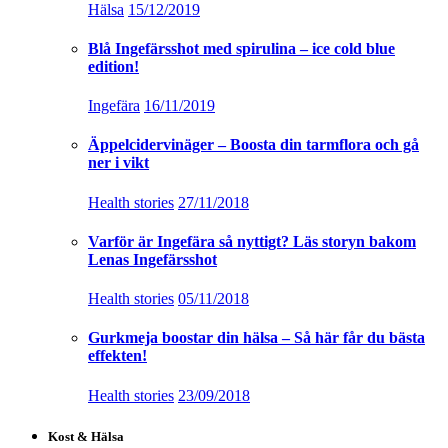
Hälsa
15/12/2019
Blå Ingefärsshot med spirulina – ice cold blue
edition!
Ingefära
16/11/2019
Äppelcidervinäger – Boosta din tarmflora och gå
ner i vikt
Health stories
27/11/2018
Varför är Ingefära så nyttigt? Läs storyn bakom
Lenas Ingefärsshot
Health stories
05/11/2018
Gurkmeja boostar din hälsa – Så här får du bästa
effekten!
Health stories
23/09/2018
Kost & Hälsa