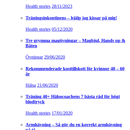
Health stories
28/11/2023
Träningsinkontinens – hjälp jag kissar på mig!
Health stories
05/12/2020
Tre grymma magövningar – Maghjul, Hands up &
Båten
Övningar
29/06/2020
Rekommenderade kosttillskott för kvinnor 40 – 60
år
Hälsa
21/06/2020
Träning 40+ Hälsocoachens 7 bästa råd för högt
blodtryck
Health stories
17/01/2020
Armhävning – Så gör du en korrekt armhävning
på tå