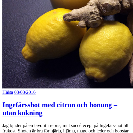
Hälsa
03/03/2016
Ingefärsshot med citron och honung –
utan kokning
Jag bjuder på en favorit i repris, mitt succérecept på Ingefärsshot till
frukost. Shoten är bra för hjärta, hjärna, mage och leder och boostar