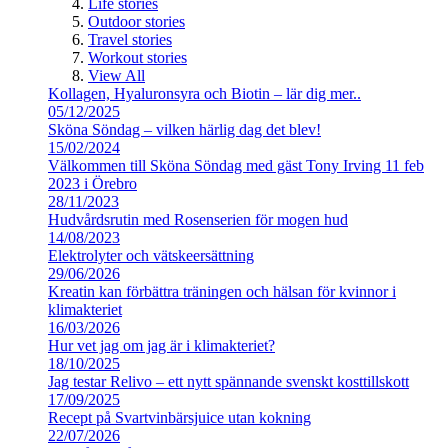
Life stories
Outdoor stories
Travel stories
Workout stories
View All
Kollagen, Hyaluronsyra och Biotin – lär dig mer..
05/12/2025
Sköna Söndag – vilken härlig dag det blev!
15/02/2024
Välkommen till Sköna Söndag med gäst Tony Irving 11 feb
2023 i Örebro
28/11/2023
Hudvårdsrutin med Rosenserien för mogen hud
14/08/2023
Elektrolyter och vätskeersättning
29/06/2026
Kreatin kan förbättra träningen och hälsan för kvinnor i
klimakteriet
16/03/2026
Hur vet jag om jag är i klimakteriet?
18/10/2025
Jag testar Relivo – ett nytt spännande svenskt kosttillskott
17/09/2025
Recept på Svartvinbärsjuice utan kokning
22/07/2026