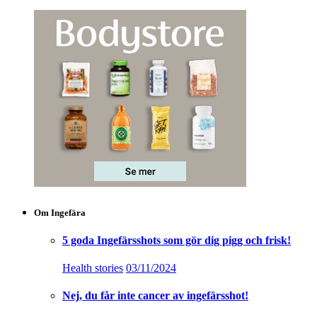
Om Ingefära
5 goda Ingefärsshots som gör dig pigg och frisk!
Health stories
03/11/2024
Nej, du får inte cancer av ingefärsshot!