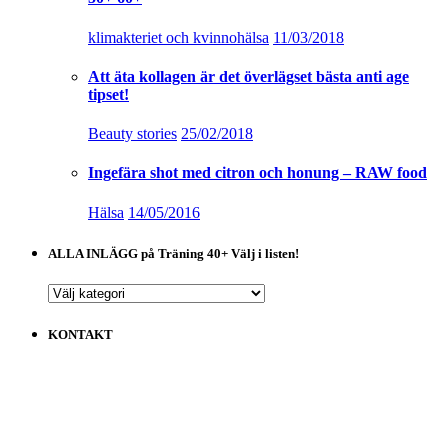
klimakteriet och kvinnohälsa
11/03/2018
Att äta kollagen är det överlägset bästa anti age
tipset!
Beauty stories
25/02/2018
Ingefära shot med citron och honung – RAW food
Hälsa
14/05/2016
ALLA INLÄGG på Träning 40+ Välj i listen!
ALLA
INLÄGG
på
KONTAKT
Träning
40+
Välj
i
listen!