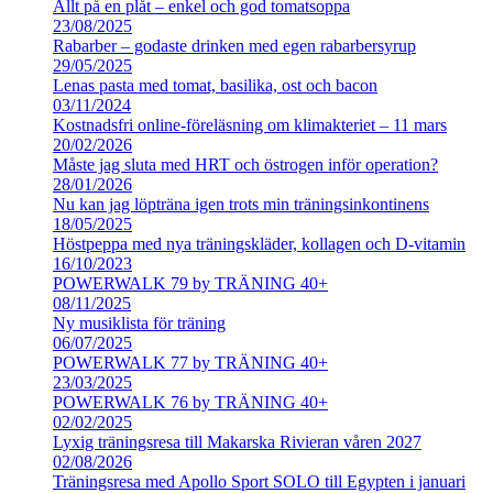
Allt på en plåt – enkel och god tomatsoppa
23/08/2025
Rabarber – godaste drinken med egen rabarbersyrup
29/05/2025
Lenas pasta med tomat, basilika, ost och bacon
03/11/2024
Kostnadsfri online-föreläsning om klimakteriet – 11 mars
20/02/2026
Måste jag sluta med HRT och östrogen inför operation?
28/01/2026
Nu kan jag löpträna igen trots min träningsinkontinens
18/05/2025
Höstpeppa med nya träningskläder, kollagen och D-vitamin
16/10/2023
POWERWALK 79 by TRÄNING 40+
08/11/2025
Ny musiklista för träning
06/07/2025
POWERWALK 77 by TRÄNING 40+
23/03/2025
POWERWALK 76 by TRÄNING 40+
02/02/2025
Lyxig träningsresa till Makarska Rivieran våren 2027
02/08/2026
Träningsresa med Apollo Sport SOLO till Egypten i januari