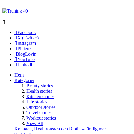
Facebook
X (Twitter)
Instagram
Pinterest
BlogLovin
YouTube
LinkedIn
Hem
Kategorier
Beauty stories
Health stories
Kitchen stories
Life stories
Outdoor stories
Travel stories
Workout stories
View All
Kollagen, Hyaluronsyra och Biotin – lär dig mer..