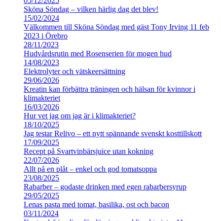
05/12/2025
Sköna Söndag – vilken härlig dag det blev!
15/02/2024
Välkommen till Sköna Söndag med gäst Tony Irving 11 feb
2023 i Örebro
28/11/2023
Hudvårdsrutin med Rosenserien för mogen hud
14/08/2023
Elektrolyter och vätskeersättning
29/06/2026
Kreatin kan förbättra träningen och hälsan för kvinnor i
klimakteriet
16/03/2026
Hur vet jag om jag är i klimakteriet?
18/10/2025
Jag testar Relivo – ett nytt spännande svenskt kosttillskott
17/09/2025
Recept på Svartvinbärsjuice utan kokning
22/07/2026
Allt på en plåt – enkel och god tomatsoppa
23/08/2025
Rabarber – godaste drinken med egen rabarbersyrup
29/05/2025
Lenas pasta med tomat, basilika, ost och bacon
03/11/2024