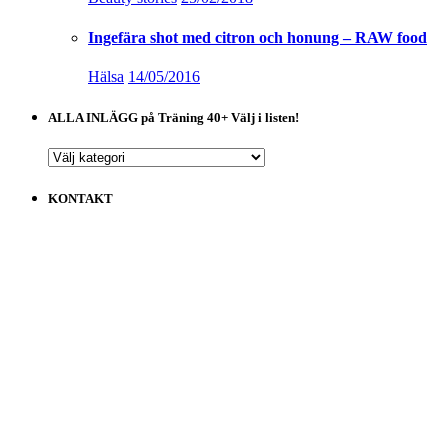
Ingefära shot med citron och honung – RAW food
Hälsa
14/05/2016
ALLA INLÄGG på Träning 40+ Välj i listen!
ALLA
INLÄGG
på
KONTAKT
Träning
40+
Välj
i
listen!