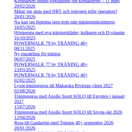
Kostnadsfri online-föreläsning om klimakteriet – 11 mars
20/02/2026
Måste jag sluta med HRT och östrogen inför operation?
28/01/2026
Nu kan jag löpträna igen trots min träningsinkontinens
18/05/2025
Höstpeppa med nya träningskläder, kollagen och D-vitamin
16/10/2023
POWERWALK 79 by TRÄNING 40+
08/11/2025
Ny musiklista för träning
06/07/2025
POWERWALK 77 by TRÄNING 40+
23/03/2025
POWERWALK 76 by TRÄNING 40+
02/02/2025
Lyxig träningsresa till Makarska Rivieran våren 2027
02/08/2026
Träningsresa med Apollo Sport SOLO till Egypten i januari
2027
15/07/2026
Träningsresa med Apollo Sport SOLO till Sivota okt 2026
12/04/2026
Resa till Gardasjön med Träning 40+ september 2026
28/01/2026