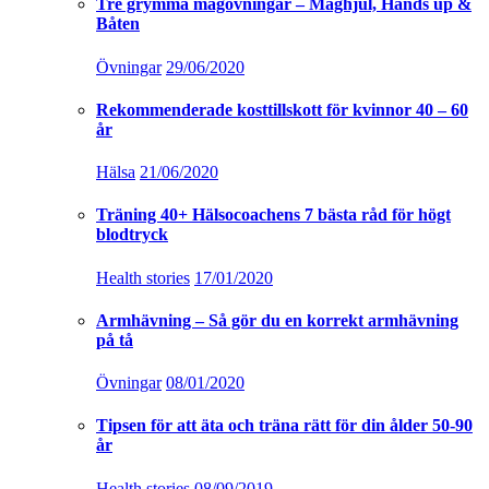
Tre grymma magövningar – Maghjul, Hands up &
Båten
Övningar
29/06/2020
Rekommenderade kosttillskott för kvinnor 40 – 60
år
Hälsa
21/06/2020
Träning 40+ Hälsocoachens 7 bästa råd för högt
blodtryck
Health stories
17/01/2020
Armhävning – Så gör du en korrekt armhävning
på tå
Övningar
08/01/2020
Tipsen för att äta och träna rätt för din ålder 50-90
år
Health stories
08/09/2019