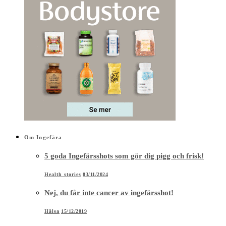
Om Ingefära
5 goda Ingefärsshots som gör dig pigg och frisk!
Health stories
03/11/2024
Nej, du får inte cancer av ingefärsshot!
Hälsa
15/12/2019
Blå Ingefärsshot med spirulina – ice cold blue edition!
Ingefära
16/11/2019
Äppelcidervinäger – Boosta din tarmflora och gå ner
i vikt
Health stories
27/11/2018
Varför är Ingefära så nyttigt? Läs storyn bakom