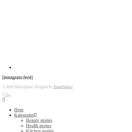
[instagram-feed]
© 2020 ThemeSphere. Designed by
ThemeSphere
.
Top
Hem
Kategorier
Beauty stories
Health stories
Kitchen stories
Life stories
Outdoor stories
Travel stories
Workout stories
Om Träning 40+
Spotify
Rabattkoder
Föreläsningar