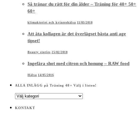
Ingefära shot med citron och honung – RAW food
Hälsa
14/05/2016
ALLA INLÄGG på Träning 40+ Välj i listen!
ALLA
INLÄGG
på
KONTAKT
Träning
40+
Välj
i
listen!