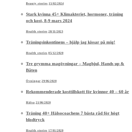
Health stories
05/12/2020
Tre grymma magövningar – Maghjul, Hands up &
Båten
Övningar
29/06/2020
Rekommenderade kosttillskott för kvinnor 40 – 60 år
Hälsa
21/06/2020
Träning 40+ Hälsocoachens 7 bästa råd för högt
blodtryck
Health stories
17/01/2020
Armhävning – Så gör du en korrekt armhävning på
tå
Övningar
08/01/2020
Tipsen för att äta och träna rätt för din ålder 50-90
år