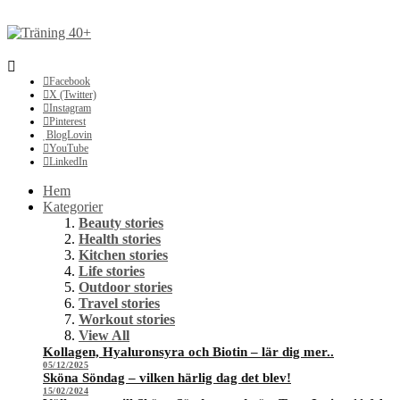
Facebook
X (Twitter)
Instagram
Pinterest
BlogLovin
YouTube
LinkedIn
Hem
Kategorier
Beauty stories
Health stories
Kitchen stories
Life stories
Outdoor stories
Travel stories
Workout stories
View All
Kollagen, Hyaluronsyra och Biotin – lär dig mer..
05/12/2025
Sköna Söndag – vilken härlig dag det blev!
15/02/2024