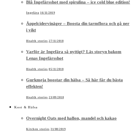
Lenas Ingefärsshot
Health stories
05/11/2018
Gurkmeja boostar din hälsa – Så här får du bästa
effekten!
Health stories
23/09/2018
Kost & Hälsa
Overnight Oats med hallon, mandel och kakao
Kitchen stories
31/08/2019
Kombucha boostar immunförsvar och
kollagenproduktion
Health stories
16/02/2019
Groddar – ditt eget hemodlade Superfood & Raw
food
Hälsa
26/07/2018