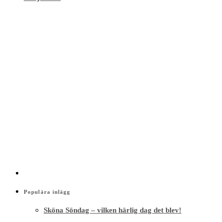
Populära inlägg
Sköna Söndag – vilken härlig dag det blev!
Beauty stories
15/02/2024
Stark kvinna 45+ Klimakteriet, hormoner, träning
och kost, 8-9 mars 2024
Health stories
28/11/2023
Träningsinkontinens – hjälp jag kissar på mig!