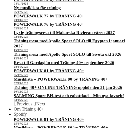
08/11/2025
Ny musiklista för träning
06/07/2025
POWERWALK 77 by TRÄNING 40+
23/03/2025
POWERWALK 76 by TRÄNING 40+
02/02/2025
Lyxig träningsresa till Makarska Rivieran våren 2027
02/08/2026
Träningsresa med Apollo Sport SOLO till Egypten i januari
2027
15/07/2026
Träningsresa med Apollo Sport SOLO till Sivota okt 2026
12/04/2026
Resa till Gardasjön med Träning 40+ september 2026
28/01/2026
POWERWALK 81 by TRÄNING 40+
25/07/2026
Musiklista – POWERWALK 80 by TRÄNING 40+
02/03/2026
Träning 40+ ONLINE TRÄNING upphör den 31 jan 2026
20/12/2025
SALMING Sport BH-test och rabattkod – Min nya favorit!
23/06/2025
Previous
Next
Om Träning 40+
Spotify
POWERWALK 81 by TRÄNING 40+
25/07/2026
Musiklista – POWERWALK 80 by TRÄNING 40+