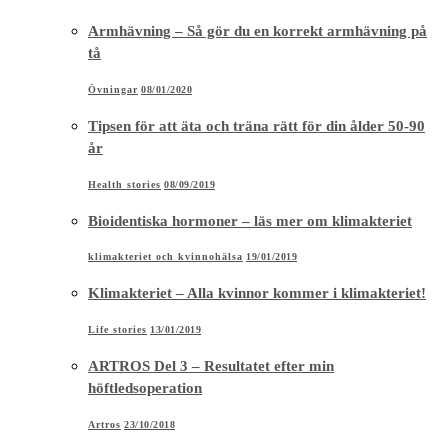
Health stories
08/09/2019
Bioidentiska hormoner – läs mer om klimakteriet
klimakteriet och kvinnohälsa
19/01/2019
Klimakteriet – Alla kvinnor kommer i klimakteriet!
Life stories
13/01/2019
ARTROS Del 3 – Resultatet efter min
höftledsoperation
Artros
23/10/2018
Så tränar du rätt för din ålder – Träning för 40+ 50+
60+
klimakteriet och kvinnohälsa
11/03/2018
Att äta kollagen är det överlägset bästa anti age
tipset!
Beauty stories
25/02/2018