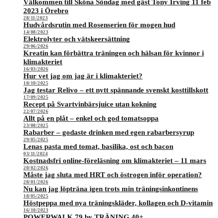
Välkommen till Sköna Söndag med gäst Tony Irving 11 feb
2023 i Örebro
28/11/2023
Hudvårdsrutin med Rosenserien för mogen hud
14/08/2023
Elektrolyter och vätskeersättning
29/06/2026
Kreatin kan förbättra träningen och hälsan för kvinnor i
klimakteriet
16/03/2026
Hur vet jag om jag är i klimakteriet?
18/10/2025
Jag testar Relivo – ett nytt spännande svenskt kosttillskott
17/09/2025
Recept på Svartvinbärsjuice utan kokning
22/07/2026
Allt på en plåt – enkel och god tomatsoppa
23/08/2025
Rabarber – godaste drinken med egen rabarbersyrup
29/05/2025
Lenas pasta med tomat, basilika, ost och bacon
03/11/2024
Kostnadsfri online-föreläsning om klimakteriet – 11 mars
20/02/2026
Måste jag sluta med HRT och östrogen inför operation?
28/01/2026
Nu kan jag löpträna igen trots min träningsinkontinens
18/05/2025
Höstpeppa med nya träningskläder, kollagen och D-vitamin
16/10/2023
POWERWALK 79 by TRÄNING 40+