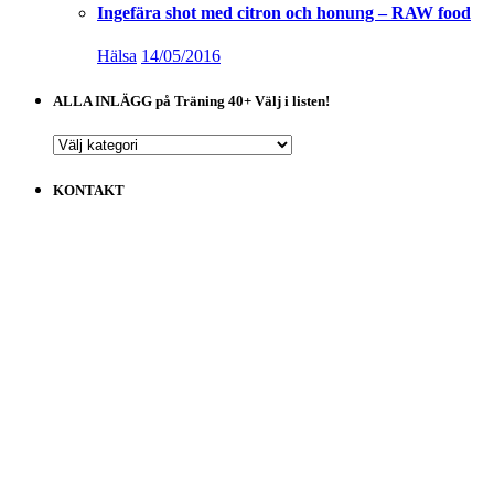
Ingefära shot med citron och honung – RAW food
Hälsa
14/05/2016
ALLA INLÄGG på Träning 40+ Välj i listen!
ALLA
INLÄGG
på
KONTAKT
Träning
40+
Välj
i
listen!