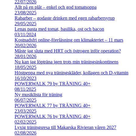
22/07/2026
Allt på en plåt – enkel och god tomatsoppa
23/08/2025
Rabarber – godaste drinken med egen rabarbersyrup
29/05/2025
Lenas pasta med tomat, basilika, ost och bacon
03/11/2024
Kostnadsfri online-föreläsning om klimakteriet – 11 mars
20/02/2026
Måste jag sluta med HRT och östrogen inför operation?
28/01/2026
Nu kan jag löpträna igen trots min träningsinkontinens
18/05/2025
Höstpeppa med nya träningskläder, kollagen och D-vitamin
16/10/2023
POWERWALK 79 by TRÄNING 40+
08/11/2025
Ny musiklista för träning
06/07/2025
POWERWALK 77 by TRÄNING 40+
23/03/2025
POWERWALK 76 by TRÄNING 40+
02/02/2025
Lyxig träningsresa till Makarska Rivieran våren 2027
02/08/2026