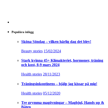
Populära inlägg
Sköna Söndag – vilken härlig dag det blev!
Beauty stories
15/02/2024
Stark kvinna 45+ Klimakteriet, hormoner, träning
och kost, 8-9 mars 2024
Health stories
28/11/2023
Träningsinkontinens – hjälp jag kissar på mig!
Health stories
05/12/2020
Tre grymma magövningar – Maghjul, Hands up &
Båten