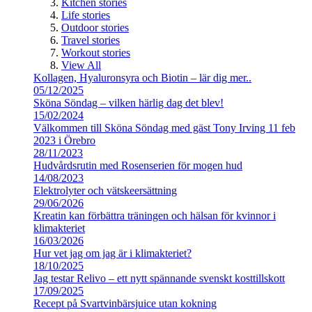
Kitchen stories
Life stories
Outdoor stories
Travel stories
Workout stories
View All
Kollagen, Hyaluronsyra och Biotin – lär dig mer..
05/12/2025
Sköna Söndag – vilken härlig dag det blev!
15/02/2024
Välkommen till Sköna Söndag med gäst Tony Irving 11 feb
2023 i Örebro
28/11/2023
Hudvårdsrutin med Rosenserien för mogen hud
14/08/2023
Elektrolyter och vätskeersättning
29/06/2026
Kreatin kan förbättra träningen och hälsan för kvinnor i
klimakteriet
16/03/2026
Hur vet jag om jag är i klimakteriet?
18/10/2025
Jag testar Relivo – ett nytt spännande svenskt kosttillskott
17/09/2025
Recept på Svartvinbärsjuice utan kokning