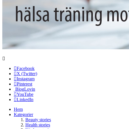
Facebook
X (Twitter)
Instagram
Pinterest
BlogLovin
YouTube
LinkedIn
Hem
Kategorier
Beauty stories
Health stories