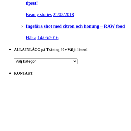
tipset!
Beauty stories
25/02/2018
Ingefära shot med citron och honung – RAW food
Hälsa
14/05/2016
ALLA INLÄGG på Träning 40+ Välj i listen!
ALLA
INLÄGG
på
KONTAKT
Träning
40+
Välj
i
listen!