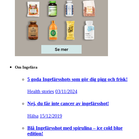
Om Ingefära
5 goda Ingefärsshots som gör dig pigg och frisk!
Health stories
03/11/2024
Nej, du får inte cancer av ingefärsshot!
Hälsa
15/12/2019
Blå Ingefärsshot med spirulina – ice cold blue
edition!