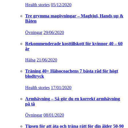
Health stories
05/12/2020
Tre grymma magövningar – Maghjul, Hands up &
Båten
Övningar
29/06/2020
Rekommenderade kosttillskott för kvinnor 40 – 60
år
Hälsa
21/06/2020
Träning 40+ Hälsocoachens 7 bästa råd för högt
blodtryck
Health stories
17/01/2020
Armhävning – Så gör du en korrekt armhävning
på tå
Övningar
08/01/2020
Tipsen för att äta och träna rätt för din ålder 50-90