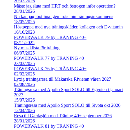
20/02/2026
Måste jag sluta med HRT och östrogen inför operation?
28/01/2026
Nu kan jag löpträna igen trots min träningsinkontinens
18/05/2025
Höstpeppa med nya träningskläder, kollagen och D-vitamin
16/10/2023
POWERWALK 79 by TRÄNING 40+
08/11/2025
Ny musiklista för träning
06/07/2025
POWERWALK 77 by TRÄNING 40+
23/03/2025
POWERWALK 76 by TRÄNING 40+
02/02/2025
Lyxig träningsresa till Makarska Rivieran våren 2027
02/08/2026
Träningsresa med Apollo Sport SOLO till Egypten i januari
2027
15/07/2026
Träningsresa med Apollo Sport SOLO till Sivota okt 2026
12/04/2026
Resa till Gardasjön med Träning 40+ september 2026
28/01/2026
POWERWALK 81 by TRÄNING 40+