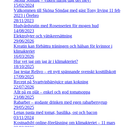
Sköna Söndag – vilken härlig dag det blev!
15/02/2024
Välkommen till Sköna Söndag med gäst Tony Irving 11 feb
2023 i Örebro
28/11/2023
Hudvårdsrutin med Rosenserien för mogen hud
14/08/2023
Elektrolyter och vätskeersättning
29/06/2026
Kreatin kan förbättra träningen och hälsan för kvinnor i
klimakteriet
16/03/2026
Hur vet jag om jag är i klimakteriet?
18/10/2025
Jag testar Relivo – ett nytt spännande svenskt kosttillskott
17/09/2025
Recept på Svartvinbärsjuice utan kokning
22/07/2026
Allt på en plåt – enkel och god tomatsoppa
23/08/2025
Rabarber – godaste drinken med egen rabarbersyrup
29/05/2025
Lenas pasta med tomat, basilika, ost och bacon
03/11/2024
Kostnadsfri online-föreläsning om klimakteriet – 11 mars