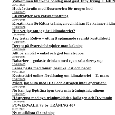
Välkommen till Sköna Söndag med gäst Tony Irving 11 feb 2
28/11/2023
Hudvårdsrutin med Rosenserien för mogen hud
14/08/2023
Elektrolyter och vätskeersättning
29/06/2026
Kreatin kan förbättra träningen och hälsan för kvinnor i kli
16/03/2026
Hur vet jag om jag är i klimakteriet?
18/10/2025
Jag testar Relivo – ett nytt spännande svenskt kosttillskott
17/09/2025
Recept på Svartvinbärsjuice utan kokning
22/07/2026
Allt på en plåt – enkel och god tomatsoppa
23/08/2025
Rabarber – godaste drinken med egen rabarbersyrup
29/05/2025
Lenas pasta med tomat, basilika, ost och bacon
03/11/2024
Kostnadsfri online-föreläsning om klimakteriet – 11 mars
20/02/2026
Måste jag sluta med HRT och östrogen inför operation?
28/01/2026
Nu kan jag löpträna igen trots min träningsinkontinens
18/05/2025
Höstpeppa med nya träningskläder, kollagen och D-vitamin
16/10/2023
POWERWALK 79 by TRÄNING 40+
08/11/2025
Ny musiklista för träning