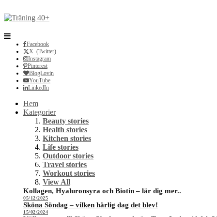
Facebook
X (Twitter)
Instagram
Pinterest
BlogLovin
YouTube
LinkedIn
Hem
Kategorier
Beauty stories
Health stories
Kitchen stories
Life stories
Outdoor stories
Travel stories
Workout stories
View All
Kollagen, Hyaluronsyra och Biotin – lär dig mer..
05/12/2025
Sköna Söndag – vilken härlig dag det blev!
15/02/2024