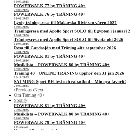
06/07/2025
POWERWALK 77 by TRÄNING 40+
23/03/2025
POWERWALK 76 by TRÄNING 40+
02/02/2025
Lyxig träningsresa till Makarska Rivieran våren 2027
02/08/2026
Träningsresa med Apollo Sport SOLO till Egypten i januari 
15/07/2026
Träningsresa med Apollo Sport SOLO till Sivota okt 2026
12/04/2026
Resa till Gardasjön med Träning 40+ september 2026
28/01/2026
POWERWALK 81 by TRÄNING 40+
25/07/2026
Musiklista – POWERWALK 80 by TRÄNING 40+
02/03/2026
Träning 40+ ONLINE TRÄNING upphör den 31 jan 2026
20/12/2025
SALMING Sport BH-test och rabattkod – Min nya favorit!
23/06/2025
Previous
Next
Om Träning 40+
Spotify
POWERWALK 81 by TRÄNING 40+
25/07/2026
Musiklista – POWERWALK 80 by TRÄNING 40+
02/03/2026
POWERWALK 79 by TRÄNING 40+
08/11/2025