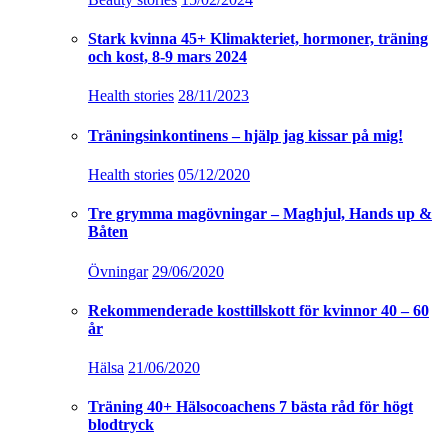
Health stories
05/12/2020
Tre grymma magövningar – Maghjul, Hands up &
Båten
Övningar
29/06/2020
Rekommenderade kosttillskott för kvinnor 40 – 60
år
Hälsa
21/06/2020
Träning 40+ Hälsocoachens 7 bästa råd för högt
blodtryck
Health stories
17/01/2020
Armhävning – Så gör du en korrekt armhävning
på tå
Övningar
08/01/2020
Tipsen för att äta och träna rätt för din ålder 50-90