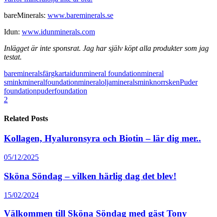
bareMinerals:
www.bareminerals.se
Idun:
www.idunminerals.com
Inlägget är inte sponsrat. Jag har själv köpt alla produkter som jag
testat.
bareminerals
färgkarta
idun
mineral foundation
mineral
smink
mineralfoundation
mineralolja
mineralsmink
norrsken
Puder
foundation
puderfoundation
2
Related Posts
Kollagen, Hyaluronsyra och Biotin – lär dig mer..
05/12/2025
Sköna Söndag – vilken härlig dag det blev!
15/02/2024
Välkommen till Sköna Söndag med gäst Tony