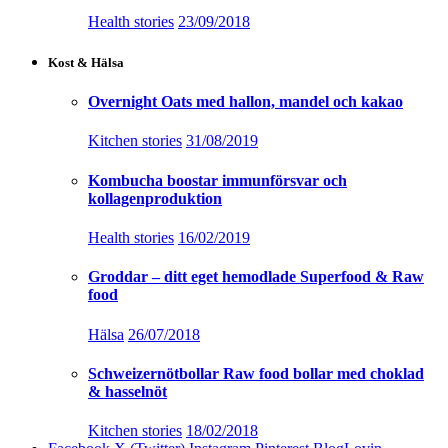
Kombucha boostar immunförsvar och
kollagenproduktion
Health stories
16/02/2019
Groddar – ditt eget hemodlade Superfood & Raw
food
Hälsa
26/07/2018
Schweizernötbollar Raw food bollar med choklad
& hasselnöt
Kitchen stories
18/02/2018
Facebook
X (Twitter)
Instagram
Pinterest
BlogLovin
YouTube
LinkedIn