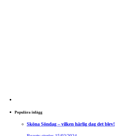
Populära inlägg
Sköna Söndag – vilken härlig dag det blev!
Beauty stories
15/02/2024
Stark kvinna 45+ Klimakteriet, hormoner, träning
och kost, 8-9 mars 2024
Health stories
28/11/2023
Träningsinkontinens – hjälp jag kissar på mig!