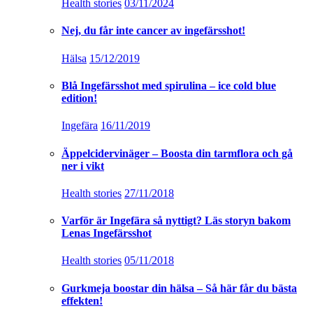
Ingefära
16/11/2019
Äppelcidervinäger – Boosta din tarmflora och gå
ner i vikt
Health stories
27/11/2018
Varför är Ingefära så nyttigt? Läs storyn bakom
Lenas Ingefärsshot
Health stories
05/11/2018
Gurkmeja boostar din hälsa – Så här får du bästa
effekten!
Health stories
23/09/2018
Kost & Hälsa
Overnight Oats med hallon, mandel och kakao
Kitchen stories
31/08/2019