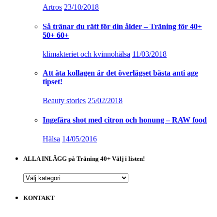
tipset!
Beauty stories
25/02/2018
Ingefära shot med citron och honung – RAW food
Hälsa
14/05/2016
ALLA INLÄGG på Träning 40+ Välj i listen!
ALLA
INLÄGG
på
KONTAKT
Träning
40+
Välj
i
listen!