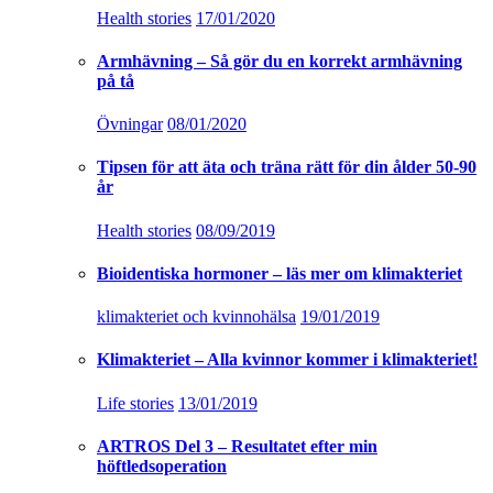
år
Health stories
08/09/2019
Bioidentiska hormoner – läs mer om klimakteriet
klimakteriet och kvinnohälsa
19/01/2019
Klimakteriet – Alla kvinnor kommer i klimakteriet!
Life stories
13/01/2019
ARTROS Del 3 – Resultatet efter min
höftledsoperation
Artros
23/10/2018
Så tränar du rätt för din ålder – Träning för 40+
50+ 60+
klimakteriet och kvinnohälsa
11/03/2018
Att äta kollagen är det överlägset bästa anti age