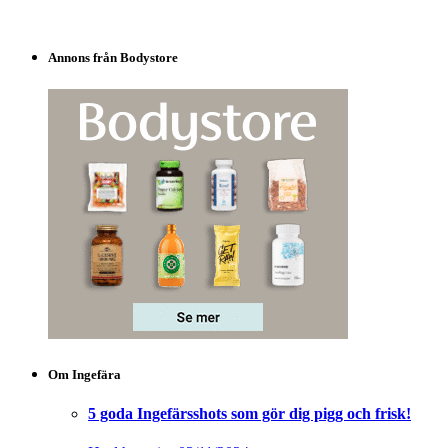
Om Ingefära
5 goda Ingefärsshots som gör dig pigg och frisk!
Health stories
03/11/2024
Nej, du får inte cancer av ingefärsshot!
Hälsa
15/12/2019
Blå Ingefärsshot med spirulina – ice cold blue
edition!