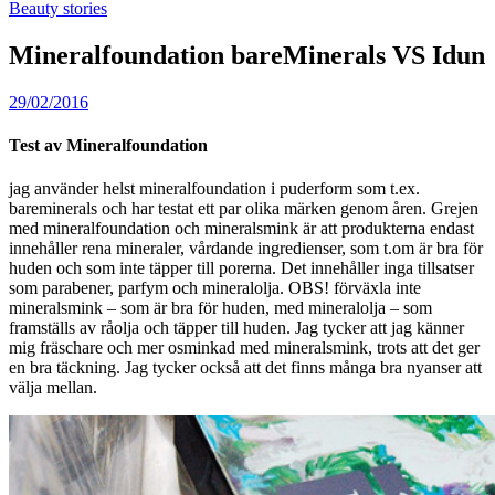
Beauty stories
Mineralfoundation bareMinerals VS Idun
29/02/2016
Test av Mineralfoundation
jag använder helst mineralfoundation i puderform som t.ex.
bareminerals och har testat ett par olika märken genom åren. Grejen
med mineralfoundation och mineralsmink är att produkterna endast
innehåller rena mineraler, vårdande ingredienser, som t.om är bra för
huden och som inte täpper till porerna. Det innehåller inga tillsatser
som parabener, parfym och mineralolja. OBS! förväxla inte
mineralsmink – som är bra för huden, med mineralolja – som
framställs av råolja och täpper till huden. Jag tycker att jag känner
mig fräschare och mer osminkad med mineralsmink, trots att det ger
en bra täckning. Jag tycker också att det finns många bra nyanser att
välja mellan.