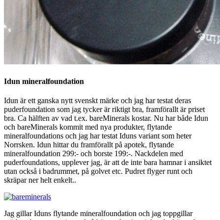
Idun mineralfoundation
Idun är ett ganska nytt svenskt märke och jag har testat deras
puderfoundation som jag tycker är riktigt bra, framförallt är priset
bra. Ca hälften av vad t.ex. bareMinerals kostar. Nu har både Idun
och bareMinerals kommit med nya produkter, flytande
mineralfoundations och jag har testat Iduns variant som heter
Norrsken. Idun hittar du framförallt på apotek, flytande
mineralfoundation 299:- och borste 199:-. Nackdelen med
puderfoundations, upplever jag, är att de inte bara hamnar i ansiktet
utan också i badrummet, på golvet etc. Pudret flyger runt och
skräpar ner helt enkelt..
Jag gillar Iduns flytande mineralfoundation och jag toppgillar