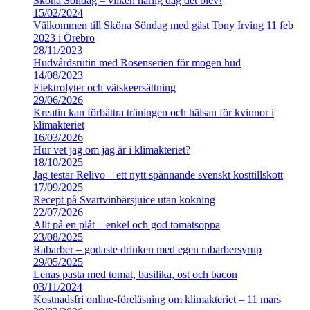
Sköna Söndag – vilken härlig dag det blev!
15/02/2024
Välkommen till Sköna Söndag med gäst Tony Irving 11 feb
2023 i Örebro
28/11/2023
Hudvårdsrutin med Rosenserien för mogen hud
14/08/2023
Elektrolyter och vätskeersättning
29/06/2026
Kreatin kan förbättra träningen och hälsan för kvinnor i
klimakteriet
16/03/2026
Hur vet jag om jag är i klimakteriet?
18/10/2025
Jag testar Relivo – ett nytt spännande svenskt kosttillskott
17/09/2025
Recept på Svartvinbärsjuice utan kokning
22/07/2026
Allt på en plåt – enkel och god tomatsoppa
23/08/2025
Rabarber – godaste drinken med egen rabarbersyrup
29/05/2025
Lenas pasta med tomat, basilika, ost och bacon
03/11/2024
Kostnadsfri online-föreläsning om klimakteriet – 11 mars