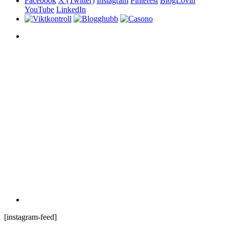
[instagram-feed]
© 2020 ThemeSphere. Designed by
ThemeSphere
.
Top
Hem
Kategorier
Beauty stories
Health stories
Kitchen stories