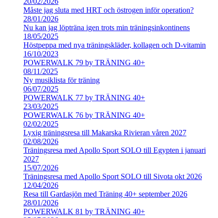
20/02/2026
Måste jag sluta med HRT och östrogen inför operation?
28/01/2026
Nu kan jag löpträna igen trots min träningsinkontinens
18/05/2025
Höstpeppa med nya träningskläder, kollagen och D-vitamin
16/10/2023
POWERWALK 79 by TRÄNING 40+
08/11/2025
Ny musiklista för träning
06/07/2025
POWERWALK 77 by TRÄNING 40+
23/03/2025
POWERWALK 76 by TRÄNING 40+
02/02/2025
Lyxig träningsresa till Makarska Rivieran våren 2027
02/08/2026
Träningsresa med Apollo Sport SOLO till Egypten i januari
2027
15/07/2026
Träningsresa med Apollo Sport SOLO till Sivota okt 2026
12/04/2026
Resa till Gardasjön med Träning 40+ september 2026
28/01/2026
POWERWALK 81 by TRÄNING 40+