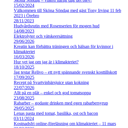
Sköna Söndag – vilken härlig dag det blev!
15/02/2024
Välkommen till Sköna Söndag med gäst Tony Irving 11 feb
2023 i Örebro
28/11/2023
Hudvårdsrutin med Rosenserien för mogen hud
14/08/2023
Elektrolyter och vätskeersättning
29/06/2026
Kreatin kan förbättra träningen och hälsan för kvinnor i
klimakteriet
16/03/2026
Hur vet jag om jag är i klimakteriet?
18/10/2025
Jag testar Relivo – ett nytt spännande svenskt kosttillskott
17/09/2025
Recept på Svartvinbärsjuice utan kokning
22/07/2026
Allt på en plåt – enkel och god tomatsoppa
23/08/2025
Rabarber – godaste drinken med egen rabarbersyrup
29/05/2025
Lenas pasta med tomat, basilika, ost och bacon
03/11/2024
Kostnadsfri online-föreläsning om klimakteriet – 11 mars