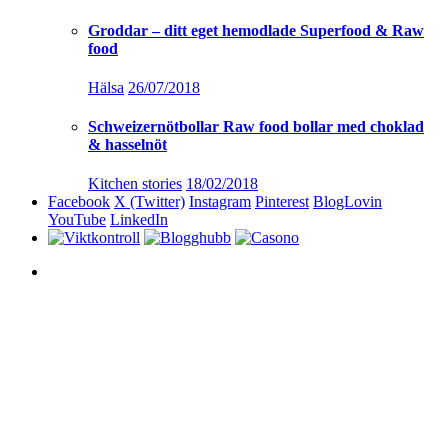
Groddar – ditt eget hemodlade Superfood & Raw
food
Hälsa
26/07/2018
Schweizernötbollar Raw food bollar med choklad
& hasselnöt
Kitchen stories
18/02/2018
Facebook
X (Twitter)
Instagram
Pinterest
BlogLovin
YouTube
LinkedIn