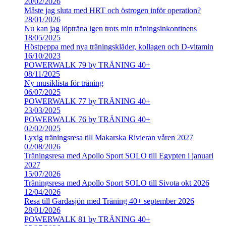
20/02/2026
Måste jag sluta med HRT och östrogen inför operation?
28/01/2026
Nu kan jag löpträna igen trots min träningsinkontinens
18/05/2025
Höstpeppa med nya träningskläder, kollagen och D-vitamin
16/10/2023
POWERWALK 79 by TRÄNING 40+
08/11/2025
Ny musiklista för träning
06/07/2025
POWERWALK 77 by TRÄNING 40+
23/03/2025
POWERWALK 76 by TRÄNING 40+
02/02/2025
Lyxig träningsresa till Makarska Rivieran våren 2027
02/08/2026
Träningsresa med Apollo Sport SOLO till Egypten i januari
2027
15/07/2026
Träningsresa med Apollo Sport SOLO till Sivota okt 2026
12/04/2026
Resa till Gardasjön med Träning 40+ september 2026
28/01/2026
POWERWALK 81 by TRÄNING 40+