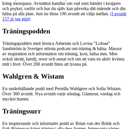
kring menopaus. Avsnitten handlar om vad som händer i kroppen
och psyket, varför och hur du själv kan påverka ditt mående och din
hälsa på alla plan. Just nu finns 190 avsnitt att välja mellan.
(I avsnitt
157 är jag gäst)
Träningspodden
Träningspodden med Jessica Almenäs och Lovisa ”Lofsan”
Sandström är Sveriges största podcast om träning & hälsa. Massor
av inspiration och information om träning, kost, hälsa mm. Men
också skratt, familj, resor och annat och om att vara en aktiv kvinna
mitt i livet. Över 200 avsnitt finns att lyssna på.
Wahlgren & Wistam
En underhållande podd med Pernilla Wahlgren och Sofia Wistam.
Över 300 avsnitt. Nya avsnitt varje söndag. Glamour, vardag och
mycket humor.
Träningssurr
En inspirerande och informativ podd av Brian van der Brink och
Erik Börjesson kring träning i alla dess former. Intressanta gäster