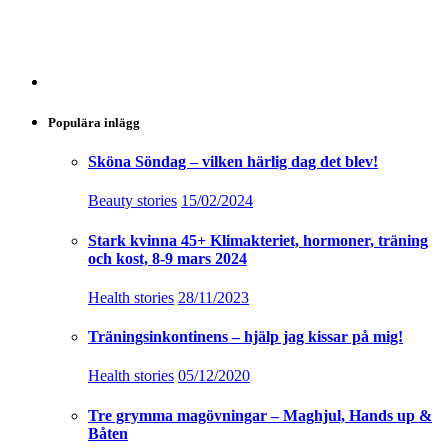
Populära inlägg
Sköna Söndag – vilken härlig dag det blev!
Beauty stories
15/02/2024
Stark kvinna 45+ Klimakteriet, hormoner, träning
och kost, 8-9 mars 2024
Health stories
28/11/2023
Träningsinkontinens – hjälp jag kissar på mig!
Health stories
05/12/2020
Tre grymma magövningar – Maghjul, Hands up &
Båten