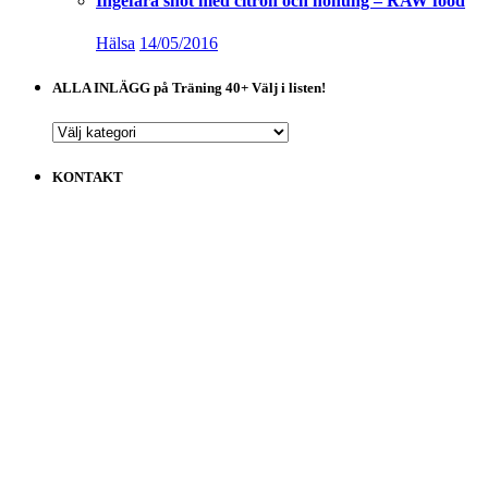
Ingefära shot med citron och honung – RAW food
Hälsa
14/05/2016
ALLA INLÄGG på Träning 40+ Välj i listen!
ALLA
INLÄGG
på
KONTAKT
Träning
40+
Välj
i
listen!