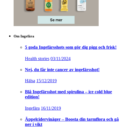
Om Ingefära
5 goda Ingefärsshots som gör dig pigg och frisk!
Health stories
03/11/2024
Nej, du får inte cancer av ingefärsshot!
Hälsa
15/12/2019
Blå Ingefärsshot med spirulina – ice cold blue
edition!
Ingefära
16/11/2019
Äppelcidervinäger – Boosta din tarmflora och gå
ner i vikt