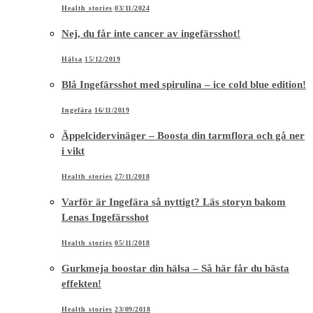
Äppelcidervinäger – Boosta din tarmflora och gå ner
i vikt
Health stories
27/11/2018
Varför är Ingefära så nyttigt? Läs storyn bakom
Lenas Ingefärsshot
Health stories
05/11/2018
Gurkmeja boostar din hälsa – Så här får du bästa
effekten!
Health stories
23/09/2018
Kost & Hälsa
Overnight Oats med hallon, mandel och kakao
Kitchen stories
31/08/2019
Kombucha boostar immunförsvar och
kollagenproduktion