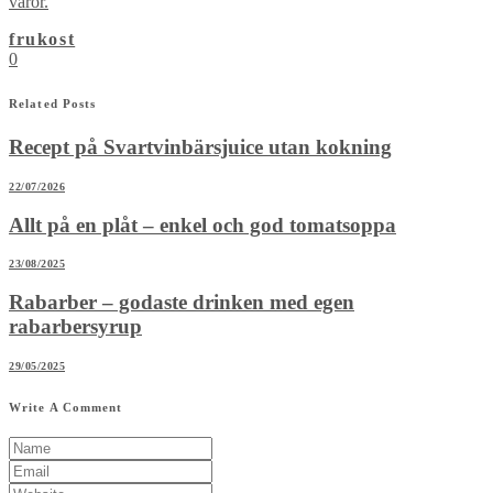
varor.
frukost
0
Related Posts
Recept på Svartvinbärsjuice utan kokning
22/07/2026
Allt på en plåt – enkel och god tomatsoppa
23/08/2025
Rabarber – godaste drinken med egen
rabarbersyrup
29/05/2025
Write A Comment