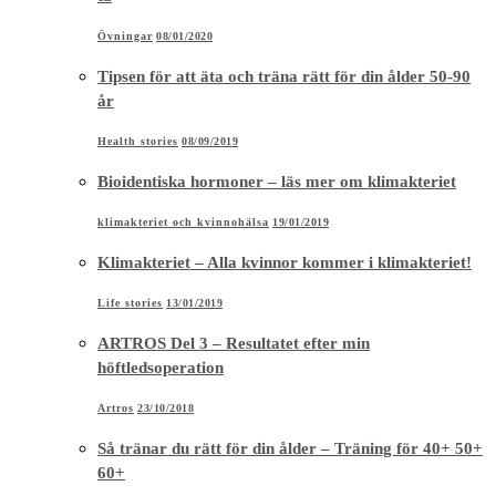
klimakteriet och kvinnohälsa
19/01/2019
Klimakteriet – Alla kvinnor kommer i klimakteriet!
Life stories
13/01/2019
ARTROS Del 3 – Resultatet efter min
höftledsoperation
Artros
23/10/2018
Så tränar du rätt för din ålder – Träning för 40+ 50+
60+
klimakteriet och kvinnohälsa
11/03/2018
Att äta kollagen är det överlägset bästa anti age
tipset!
Beauty stories
25/02/2018
Ingefära shot med citron och honung – RAW food