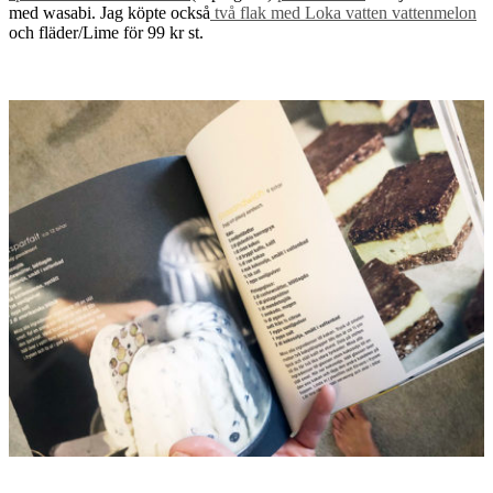
med wasabi. Jag köpte också
två flak med Loka vatten vattenmelon
och fläder/Lime för 99 kr st.