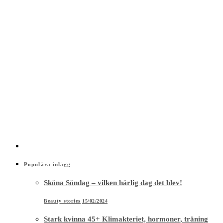
Populära inlägg
Sköna Söndag – vilken härlig dag det blev!
Beauty stories
15/02/2024
Stark kvinna 45+ Klimakteriet, hormoner, träning
och kost, 8-9 mars 2024
Health stories
28/11/2023
Träningsinkontinens – hjälp jag kissar på mig!
Health stories
05/12/2020
Tre grymma magövningar – Maghjul, Hands up &