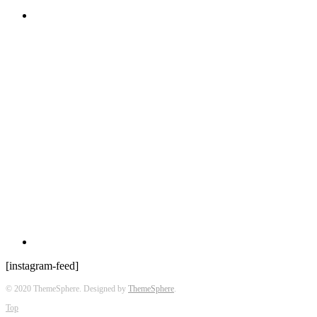
[instagram-feed]
© 2020 ThemeSphere. Designed by
ThemeSphere
.
Top
Hem
Kategorier
Beauty stories
Health stories
Kitchen stories
Life stories
Outdoor stories
Travel stories
Workout stories