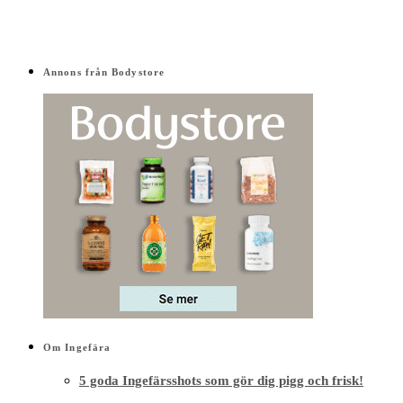
Om Ingefära
5 goda Ingefärsshots som gör dig pigg och frisk!
Health stories
03/11/2024
Nej, du får inte cancer av ingefärsshot!
Hälsa
15/12/2019
Blå Ingefärsshot med spirulina – ice cold blue edition!
Ingefära
16/11/2019