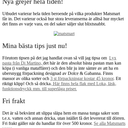
Nya grejer hela tiden!
Utbudet varierar hela tiden beroende på vilka produkter Matsmart
får in. Det varierar också hur stora leveranserna är alltså hur mycket
det finns av varje vara, en del saker säljer slut blixtsnabbt.
Mina bästa tips just nu!
Förutom tipsen på det jag handlat ovan så vill jag tipsa om
Lyx
pasta från Di Martino,
det här är den absolut bästa pastan man kan
köpa (i vanliga mataffärer) och den blir ju inte sämre av att ha en
ubersnygg förpackning designad av Dolce & Gabanna. Finns
massor av olika sorter och
3 st förpackningar kostar 45 kronor
. Ett
riktigt klipp! Och så dricka.
Här finns hela flak med Loka, läsk,
funktionsdryckk mm. till superlåga priser.
Fri frakt
Det är så bekvämt att slippa släpa hem en massa tunga saker som
t.e.x. vatten och annan dricka, utan istället få det levererat till dörren.
Fri frakt gäller när du handlar för över 500 kronor.
Se alla Matsmarts