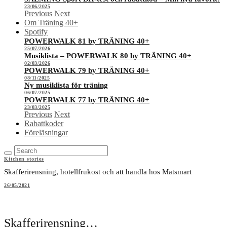
23/06/2025
Previous
Next
Om Träning 40+
Spotify
POWERWALK 81 by TRÄNING 40+
25/07/2026
Musiklista – POWERWALK 80 by TRÄNING 40+
02/03/2026
POWERWALK 79 by TRÄNING 40+
08/11/2025
Ny musiklista för träning
06/07/2025
POWERWALK 77 by TRÄNING 40+
23/03/2025
Previous
Next
Rabattkoder
Föreläsningar
Kitchen stories
Skafferirensning, hotellfrukost och att handla hos Matsmart
26/05/2021
Skafferirensning…