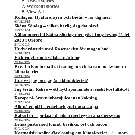
Travel stories
Workout stories
View All
Kollagen, Hyaluronsyra och Biotin – lär dig mer..
05/12/2025
Sköna Söndag – vilken härlig dag det blev!
15/02/2024
Välkommen till Sköna Söndag med gäst Tony Irving 11 feb
2023 i Örebro
28/11/2023
Hudvårdsrutin med Rosenserien för mogen hud
14/08/2023
Elektrolyter och vätskeersättning
29/06/2026
Kreatin kan förbättra träningen och hälsan för kvinnor i
klimakteriet
16/03/2026
Hur vet jag om jag är i klimakteriet?
18/10/2025
Jag testar Relivo – ett nytt spännande svenskt kosttillskott
17/09/2025
Recept på Svartvinbärsjuice utan kokning
22/07/2026
Allt på en plåt – enkel och god tomatsoppa
23/08/2025
Rabarber – godaste drinken med egen rabarbersyrup
29/05/2025
Lenas pasta med tomat, basilika, ost och bacon
03/11/2024
Kostnadsfri online-föreläsning om klimakteriet – 11 mars