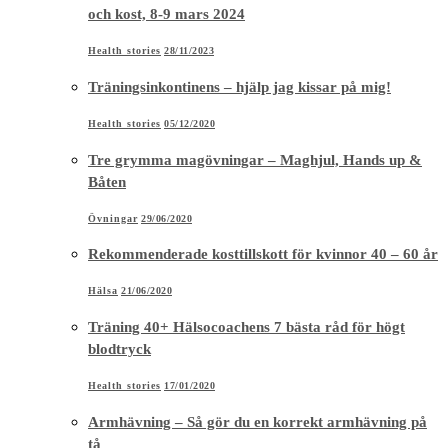
Båten
Övningar
29/06/2020
Rekommenderade kosttillskott för kvinnor 40 – 60 år
Hälsa
21/06/2020
Träning 40+ Hälsocoachens 7 bästa råd för högt
blodtryck
Health stories
17/01/2020
Armhävning – Så gör du en korrekt armhävning på
tå
Övningar
08/01/2020
Tipsen för att äta och träna rätt för din ålder 50-90
år
Health stories
08/09/2019
Bioidentiska hormoner – läs mer om klimakteriet