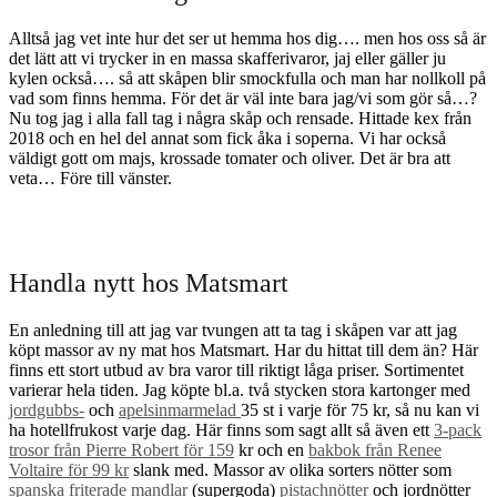
Alltså jag vet inte hur det ser ut hemma hos dig…. men hos oss så är
det lätt att vi trycker in en massa skafferivaror, jaj eller gäller ju
kylen också…. så att skåpen blir smockfulla och man har nollkoll på
vad som finns hemma. För det är väl inte bara jag/vi som gör så…?
Nu tog jag i alla fall tag i några skåp och rensade. Hittade kex från
2018 och en hel del annat som fick åka i soperna. Vi har också
väldigt gott om majs, krossade tomater och oliver. Det är bra att
veta… Före till vänster.
Handla nytt hos Matsmart
En anledning till att jag var tvungen att ta tag i skåpen var att jag
köpt massor av ny mat hos Matsmart. Har du hittat till dem än? Här
finns ett stort utbud av bra varor till riktigt låga priser. Sortimentet
varierar hela tiden. Jag köpte bl.a. två stycken stora kartonger med
jordgubbs-
och
apelsinmarmelad
35 st i varje för 75 kr, så nu kan vi
ha hotellfrukost varje dag. Här finns som sagt allt så även ett
3-pack
trosor från Pierre Robert för 159
kr och en
bakbok från Renee
Voltaire för 99 kr
slank med. Massor av olika sorters nötter som
spanska friterade mandlar
(supergoda)
pistachnötter
och jordnötter