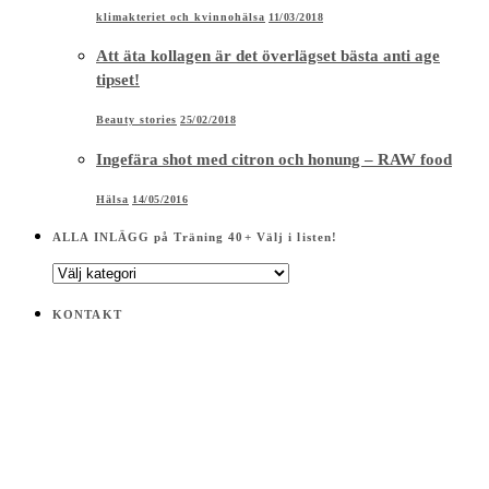
Hälsa
14/05/2016
ALLA INLÄGG på Träning 40+ Välj i listen!
ALLA
INLÄGG
på
KONTAKT
Träning
40+
Välj
i
listen!