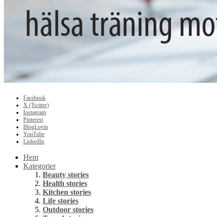
Facebook
X (Twitter)
Instagram
Pinterest
BlogLovin
YouTube
LinkedIn
Hem
Kategorier
Beauty stories
Health stories
Kitchen stories
Life stories
Outdoor stories