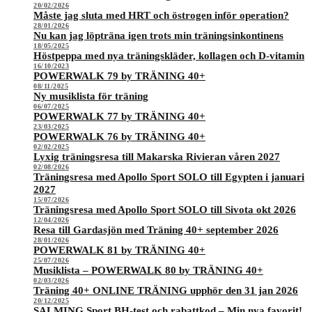
20/02/2026
Måste jag sluta med HRT och östrogen inför operation?
28/01/2026
Nu kan jag löpträna igen trots min träningsinkontinens
18/05/2025
Höstpeppa med nya träningskläder, kollagen och D-vitamin
16/10/2023
POWERWALK 79 by TRÄNING 40+
08/11/2025
Ny musiklista för träning
06/07/2025
POWERWALK 77 by TRÄNING 40+
23/03/2025
POWERWALK 76 by TRÄNING 40+
02/02/2025
Lyxig träningsresa till Makarska Rivieran våren 2027
02/08/2026
Träningsresa med Apollo Sport SOLO till Egypten i januari
2027
15/07/2026
Träningsresa med Apollo Sport SOLO till Sivota okt 2026
12/04/2026
Resa till Gardasjön med Träning 40+ september 2026
28/01/2026
POWERWALK 81 by TRÄNING 40+
25/07/2026
Musiklista – POWERWALK 80 by TRÄNING 40+
02/03/2026
Träning 40+ ONLINE TRÄNING upphör den 31 jan 2026
20/12/2025
SALMING Sport BH-test och rabattkod – Min nya favorit!