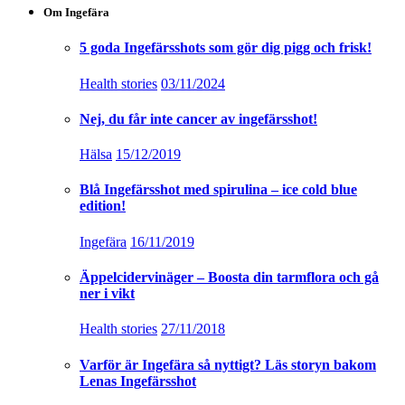
Om Ingefära
5 goda Ingefärsshots som gör dig pigg och frisk!
Health stories
03/11/2024
Nej, du får inte cancer av ingefärsshot!
Hälsa
15/12/2019
Blå Ingefärsshot med spirulina – ice cold blue
edition!
Ingefära
16/11/2019
Äppelcidervinäger – Boosta din tarmflora och gå
ner i vikt
Health stories
27/11/2018
Varför är Ingefära så nyttigt? Läs storyn bakom
Lenas Ingefärsshot