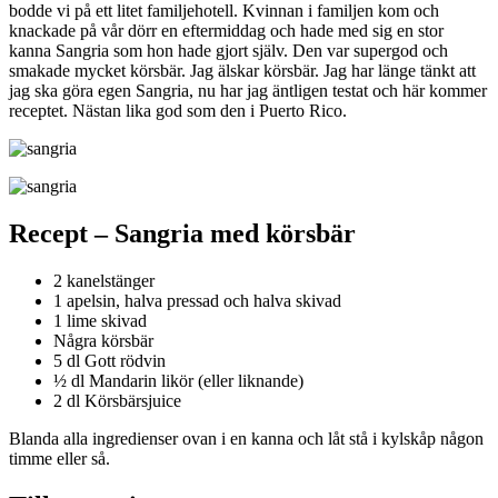
bodde vi på ett litet familjehotell. Kvinnan i familjen kom och
knackade på vår dörr en eftermiddag och hade med sig en stor
kanna Sangria som hon hade gjort själv. Den var supergod och
smakade mycket körsbär. Jag älskar körsbär. Jag har länge tänkt att
jag ska göra egen Sangria, nu har jag äntligen testat och här kommer
receptet. Nästan lika god som den i Puerto Rico.
Recept – Sangria med körsbär
2 kanelstänger
1 apelsin, halva pressad och halva skivad
1 lime skivad
Några körsbär
5 dl Gott rödvin
½ dl Mandarin likör (eller liknande)
2 dl Körsbärsjuice
Blanda alla ingredienser ovan i en kanna och låt stå i kylskåp någon
timme eller så.