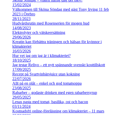
Sköna Söndag – vilken härlig dag det blev!
15/02/2024
Välkommen till Sköna Söndag med gäst Tony Irving 11 feb
2023 i Örebro
28/11/2023
Hudvårdsrutin med Rosenserien för mogen hud
14/08/2023
Elektrolyter och vätskeersättning
29/06/2026
Kreatin kan förbättra träningen och hälsan för kvinnor i
klimakteriet
16/03/2026
Hur vet jag om jag är i klimakteriet?
18/10/2025
Jag testar Relivo – ett nytt spännande svenskt kosttillskott
17/09/2025
Recept på Svartvinbärsjuice utan kokning
22/07/2026
Allt på en plåt – enkel och god tomatsoppa
23/08/2025
Rabarber – godaste drinken med egen rabarbersyrup
29/05/2025
Lenas pasta med tomat, basilika, ost och bacon
03/11/2024
Kostnadsfri online-föreläsning om klimakteriet – 11 mars