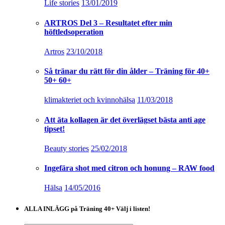
Life stories
13/01/2019
ARTROS Del 3 – Resultatet efter min
höftledsoperation
Artros
23/10/2018
Så tränar du rätt för din ålder – Träning för 40+
50+ 60+
klimakteriet och kvinnohälsa
11/03/2018
Att äta kollagen är det överlägset bästa anti age
tipset!
Beauty stories
25/02/2018
Ingefära shot med citron och honung – RAW food
Hälsa
14/05/2016
ALLA INLÄGG på Träning 40+ Välj i listen!