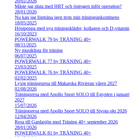
20/02/2026
Måste jag sluta med HRT och östrogen inför operation?
28/01/2026
Nu kan jag löpträna igen trots min träningsinkontinens
18/05/2025
Höstpeppa med nya träningskläder, kollagen och D-vitamin
16/10/2023
POWERWALK 79 by TRÄNING 40+
08/11/2025
Ny musiklista för träning
06/07/2025
POWERWALK 77 by TRÄNING 40+
23/03/2025
POWERWALK 76 by TRÄNING 40+
02/02/2025
Lyxig träningsresa till Makarska Rivieran våren 2027
02/08/2026
Träningsresa med Apollo Sport SOLO till Egypten i januari
2027
15/07/2026
Träningsresa med Apollo Sport SOLO till Sivota okt 2026
12/04/2026
Resa till Gardasjön med Träning 40+ september 2026
28/01/2026
POWERWALK 81 by TRÄNING 40+