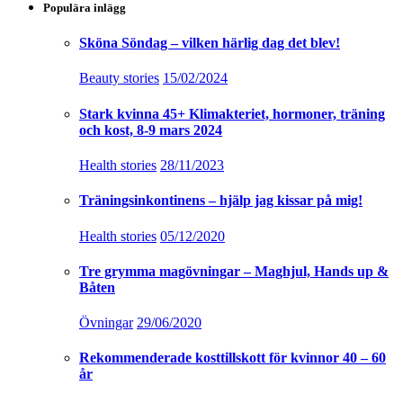
Populära inlägg
Sköna Söndag – vilken härlig dag det blev!
Beauty stories
15/02/2024
Stark kvinna 45+ Klimakteriet, hormoner, träning
och kost, 8-9 mars 2024
Health stories
28/11/2023
Träningsinkontinens – hjälp jag kissar på mig!
Health stories
05/12/2020
Tre grymma magövningar – Maghjul, Hands up &
Båten
Övningar
29/06/2020
Rekommenderade kosttillskott för kvinnor 40 – 60
år