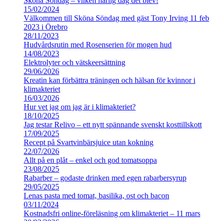
Sköna Söndag – vilken härlig dag det blev!
15/02/2024
Välkommen till Sköna Söndag med gäst Tony Irving 11 feb
2023 i Örebro
28/11/2023
Hudvårdsrutin med Rosenserien för mogen hud
14/08/2023
Elektrolyter och vätskeersättning
29/06/2026
Kreatin kan förbättra träningen och hälsan för kvinnor i
klimakteriet
16/03/2026
Hur vet jag om jag är i klimakteriet?
18/10/2025
Jag testar Relivo – ett nytt spännande svenskt kosttillskott
17/09/2025
Recept på Svartvinbärsjuice utan kokning
22/07/2026
Allt på en plåt – enkel och god tomatsoppa
23/08/2025
Rabarber – godaste drinken med egen rabarbersyrup
29/05/2025
Lenas pasta med tomat, basilika, ost och bacon
03/11/2024
Kostnadsfri online-föreläsning om klimakteriet – 11 mars