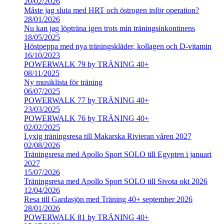
20/02/2026
Måste jag sluta med HRT och östrogen inför operation?
28/01/2026
Nu kan jag löpträna igen trots min träningsinkontinens
18/05/2025
Höstpeppa med nya träningskläder, kollagen och D-vitamin
16/10/2023
POWERWALK 79 by TRÄNING 40+
08/11/2025
Ny musiklista för träning
06/07/2025
POWERWALK 77 by TRÄNING 40+
23/03/2025
POWERWALK 76 by TRÄNING 40+
02/02/2025
Lyxig träningsresa till Makarska Rivieran våren 2027
02/08/2026
Träningsresa med Apollo Sport SOLO till Egypten i januari
2027
15/07/2026
Träningsresa med Apollo Sport SOLO till Sivota okt 2026
12/04/2026
Resa till Gardasjön med Träning 40+ september 2026
28/01/2026
POWERWALK 81 by TRÄNING 40+