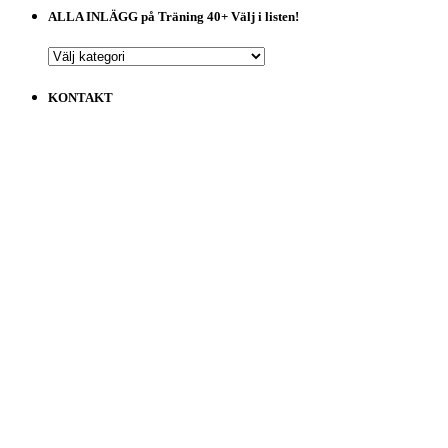
ALLA INLÄGG på Träning 40+ Välj i listen!
ALLA
INLÄGG
på
KONTAKT
Träning
40+
Välj
i
listen!