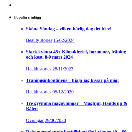
Populära inlägg
Sköna Söndag – vilken härlig dag det blev!
Beauty stories
15/02/2024
Stark kvinna 45+ Klimakteriet, hormoner, träning
och kost, 8-9 mars 2024
Health stories
28/11/2023
Träningsinkontinens – hjälp jag kissar på mig!
Health stories
05/12/2020
Tre grymma magövningar – Maghjul, Hands up &
Båten
Övningar
29/06/2020
Rekommenderade kosttillskott för kvinnor 40 – 60