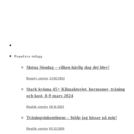
Populära inlägg
Sköna Söndag – vilken härlig dag det blev!
Beauty stories
15/02/2024
Stark kvinna 45+ Klimakteriet, hormoner, träning
och kost, 8-9 mars 2024
Health stories
28/11/2023
Träningsinkontinens – hjälp jag kissar på mig!
Health stories
05/12/2020