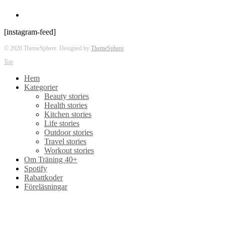
[instagram-feed]
© 2020 ThemeSphere. Designed by
ThemeSphere
.
Top
Hem
Kategorier
Beauty stories
Health stories
Kitchen stories
Life stories
Outdoor stories
Travel stories
Workout stories
Om Träning 40+
Spotify
Rabattkoder
Föreläsningar