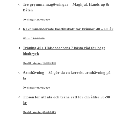
Tre grymma magövningar – Maghjul, Hands up &
Båten
Övningar
29/06/2020
Rekommenderade kosttillskott för kvinnor 40 – 60 år
Hälsa
21/06/2020
Träning 40+ Hälsocoachens 7 bästa råd för högt
blodtryck
Health stories
17/01/2020
Armhävning – Så gör du en korrekt armhävning på
tå
Övningar
08/01/2020
Tipsen för att äta och träna rätt för din ålder 50-90
år
Health stories
08/09/2019