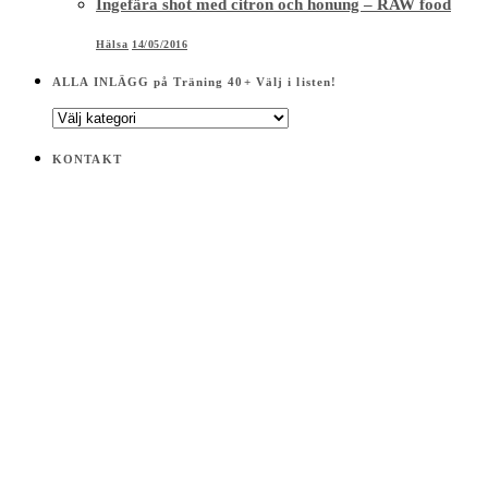
Ingefära shot med citron och honung – RAW food
Hälsa
14/05/2016
ALLA INLÄGG på Träning 40+ Välj i listen!
ALLA
INLÄGG
på
KONTAKT
Träning
40+
Välj
i
listen!