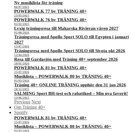
Ny musiklista för träning
06/07/2025
POWERWALK 77 by TRÄNING 40+
23/03/2025
POWERWALK 76 by TRÄNING 40+
02/02/2025
Lyxig träningsresa till Makarska Rivieran våren 2027
02/08/2026
Träningsresa med Apollo Sport SOLO till Egypten i januari
2027
15/07/2026
Träningsresa med Apollo Sport SOLO till Sivota okt 2026
12/04/2026
Resa till Gardasjön med Träning 40+ september 2026
28/01/2026
POWERWALK 81 by TRÄNING 40+
25/07/2026
Musiklista – POWERWALK 80 by TRÄNING 40+
02/03/2026
Träning 40+ ONLINE TRÄNING upphör den 31 jan 2026
20/12/2025
SALMING Sport BH-test och rabattkod – Min nya favorit!
23/06/2025
Previous
Next
Om Träning 40+
Spotify
POWERWALK 81 by TRÄNING 40+
25/07/2026
Musiklista – POWERWALK 80 by TRÄNING 40+
02/03/2026