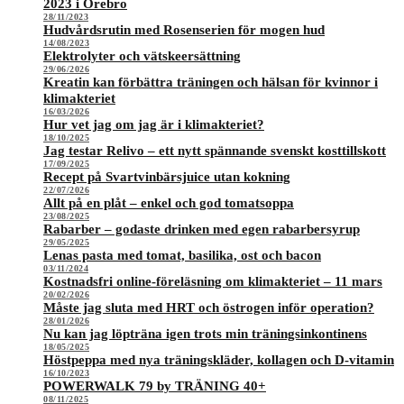
2023 i Örebro
28/11/2023
Hudvårdsrutin med Rosenserien för mogen hud
14/08/2023
Elektrolyter och vätskeersättning
29/06/2026
Kreatin kan förbättra träningen och hälsan för kvinnor i
klimakteriet
16/03/2026
Hur vet jag om jag är i klimakteriet?
18/10/2025
Jag testar Relivo – ett nytt spännande svenskt kosttillskott
17/09/2025
Recept på Svartvinbärsjuice utan kokning
22/07/2026
Allt på en plåt – enkel och god tomatsoppa
23/08/2025
Rabarber – godaste drinken med egen rabarbersyrup
29/05/2025
Lenas pasta med tomat, basilika, ost och bacon
03/11/2024
Kostnadsfri online-föreläsning om klimakteriet – 11 mars
20/02/2026
Måste jag sluta med HRT och östrogen inför operation?
28/01/2026
Nu kan jag löpträna igen trots min träningsinkontinens
18/05/2025
Höstpeppa med nya träningskläder, kollagen och D-vitamin
16/10/2023
POWERWALK 79 by TRÄNING 40+
08/11/2025