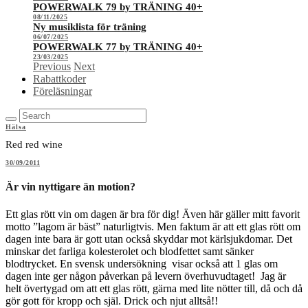
POWERWALK 79 by TRÄNING 40+
08/11/2025
Ny musiklista för träning
06/07/2025
POWERWALK 77 by TRÄNING 40+
23/03/2025
Previous
Next
Rabattkoder
Föreläsningar
Hälsa
Red red wine
30/09/2011
Är vin nyttigare än motion?
Ett glas rött vin om dagen är bra för dig! Även här gäller mitt favorit
motto ”lagom är bäst” naturligtvis. Men faktum är att ett glas rött om
dagen inte bara är gott utan också skyddar mot kärlsjukdomar. Det
minskar det farliga kolesterolet och blodfettet samt sänker
blodtrycket. En svensk undersökning visar också att 1 glas om
dagen inte ger någon påverkan på levern överhuvudtaget! Jag är
helt övertygad om att ett glas rött, gärna med lite nötter till, då och då
gör gott för kropp och själ. Drick och njut alltså!!