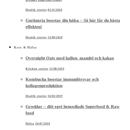
Health stories
05/11/2018
Gurkmeja boostar din hälsa – Så här får du bästa
effekten!
Health stories
23/09/2018
Kost & Hälsa
Overnight Oats med hallon, mandel och kakao
Kitchen stories
31/08/2019
Kombucha boostar immunförsvar och
kollagenproduktion
Health stories
16/02/2019
Groddar – ditt eget hemodlade Superfood & Raw
food
Hälsa
26/07/2018