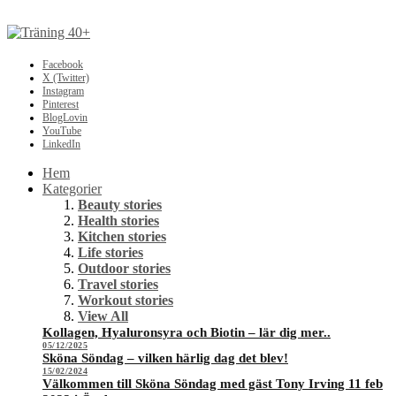
Facebook
X (Twitter)
Instagram
Pinterest
BlogLovin
YouTube
LinkedIn
Hem
Kategorier
Beauty stories
Health stories
Kitchen stories
Life stories
Outdoor stories
Travel stories
Workout stories
View All
Kollagen, Hyaluronsyra och Biotin – lär dig mer..
05/12/2025
Sköna Söndag – vilken härlig dag det blev!
15/02/2024
Välkommen till Sköna Söndag med gäst Tony Irving 11 feb