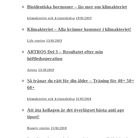
Bioidentiska hormoner – läs mer om klimakteriet
klimakteriet och kvinnohälsa
19/01/2019
Klimakteriet – Alla kvinnor kommer i klimakteriet!
Life stories
13/01/2019
ARTROS Del 3 – Resultatet efter min
höftledsoperation
Artros
23/10/2018
Så tränar du rätt för din ålder – Träning för 40+ 50+
60+
klimakteriet och kvinnohälsa
11/03/2018
Att äta kollagen är det överlägset bästa anti age
tipset!
Beauty stories
25/02/2018