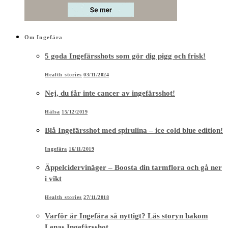
Om Ingefära
5 goda Ingefärsshots som gör dig pigg och frisk!
Health stories
03/11/2024
Nej, du får inte cancer av ingefärsshot!
Hälsa
15/12/2019
Blå Ingefärsshot med spirulina – ice cold blue edition!
Ingefära
16/11/2019
Äppelcidervinäger – Boosta din tarmflora och gå ner
i vikt
Health stories
27/11/2018
Varför är Ingefära så nyttigt? Läs storyn bakom
Lenas Ingefärsshot