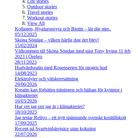
Life stories
Outdoor stories
Travel stories
Workout stories
View All
Kollagen, Hyaluronsyra och Biotin – lär dig mer..
05/12/2025
Sköna Söndag – vilken härlig dag det blev!
15/02/2024
Välkommen till Sköna Söndag med gäst Tony Irving 11 feb
2023 i Örebro
28/11/2023
Hudvårdsrutin med Rosenserien för mogen hud
14/08/2023
Elektrolyter och vätskeersättning
29/06/2026
Kreatin kan förbättra träningen och hälsan för kvinnor i
klimakteriet
16/03/2026
Hur vet jag om jag är i klimakteriet?
18/10/2025
Jag testar Relivo – ett nytt spännande svenskt kosttillskott
17/09/2025
Recept på Svartvinbärsjuice utan kokning
22/07/2026