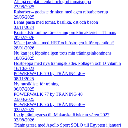
Allt på en plåt – enkel och god tomatsoppa
23/08/2025
Rabarber – godaste drinken med egen rabarbersyrup
29/05/2025
Lenas pasta med tomat, basilika, ost och bacon
03/11/2024
Kostnadsfri online-föreläsning om klimakteriet – 11 mars
20/02/2026
Måste jag sluta med HRT och östrogen inför operation?
28/01/2026
Nu kan jag löpträna igen trots min träningsinkontinens
18/05/2025
Höstpeppa med nya träningskläder, kollagen och D-vitamin
16/10/2023
POWERWALK 79 by TRÄNING 40+
08/11/2025
Ny musiklista för träning
06/07/2025
POWERWALK 77 by TRÄNING 40+
23/03/2025
POWERWALK 76 by TRÄNING 40+
02/02/2025
Lyxig träningsresa till Makarska Rivieran våren 2027
02/08/2026
Träningsresa med Apollo Sport SOLO till Egypten i januari