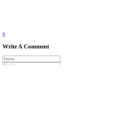
0
Write A Comment
Spara mitt namn, min e-postadress och webbplats i denna
webbläsare till nästa gång jag skriver en kommentar.