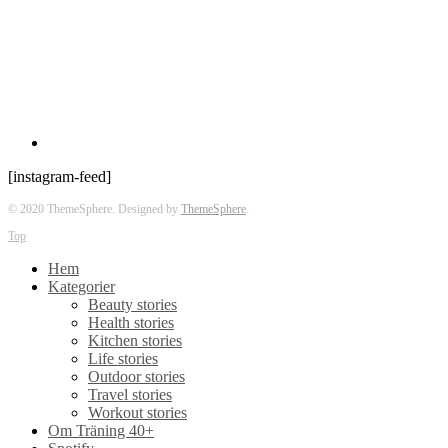
[instagram-feed]
© 2020 ThemeSphere. Designed by
ThemeSphere
.
Top
Hem
Kategorier
Beauty stories
Health stories
Kitchen stories
Life stories
Outdoor stories
Travel stories
Workout stories
Om Träning 40+