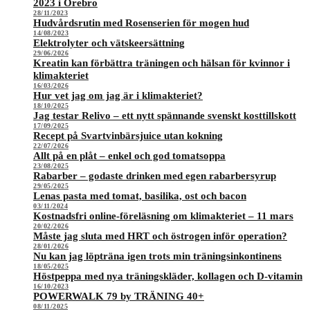
2023 i Örebro
28/11/2023
Hudvårdsrutin med Rosenserien för mogen hud
14/08/2023
Elektrolyter och vätskeersättning
29/06/2026
Kreatin kan förbättra träningen och hälsan för kvinnor i
klimakteriet
16/03/2026
Hur vet jag om jag är i klimakteriet?
18/10/2025
Jag testar Relivo – ett nytt spännande svenskt kosttillskott
17/09/2025
Recept på Svartvinbärsjuice utan kokning
22/07/2026
Allt på en plåt – enkel och god tomatsoppa
23/08/2025
Rabarber – godaste drinken med egen rabarbersyrup
29/05/2025
Lenas pasta med tomat, basilika, ost och bacon
03/11/2024
Kostnadsfri online-föreläsning om klimakteriet – 11 mars
20/02/2026
Måste jag sluta med HRT och östrogen inför operation?
28/01/2026
Nu kan jag löpträna igen trots min träningsinkontinens
18/05/2025
Höstpeppa med nya träningskläder, kollagen och D-vitamin
16/10/2023
POWERWALK 79 by TRÄNING 40+
08/11/2025