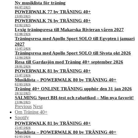
Ny musiklista för träning
06/07/2025
POWERWALK 77 by TRÄNING 40+
23/03/2025
POWERWALK 76 by TRÄNING 40+
02/02/2025
Lyxig träningsresa till Makarska Rivieran våren 2027
02/08/2026
Träningsresa med Apollo Sport SOLO till Egypten i januari
2027
15/07/2026
Träningsresa med Apollo Sport SOLO till Sivota okt 2026
12/04/2026
Resa till Gardasjön med Träning 40+ september 2026
28/01/2026
POWERWALK 81 by TRÄNING 40+
25/07/2026
Musiklista – POWERWALK 80 by TRÄNING 40+
02/03/2026
Träning 40+ ONLINE TRÄNING upphör den 31 jan 2026
20/12/2025
SALMING Sport BH-test och rabattkod – Min nya favorit!
23/06/2025
Previous
Next
Om Träning 40+
Spotify
POWERWALK 81 by TRÄNING 40+
25/07/2026
Musiklista – POWERWALK 80 by TRÄNING 40+
02/03/2026