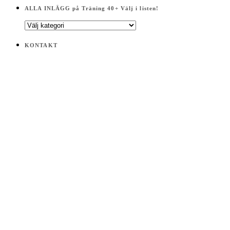
ALLA INLÄGG på Träning 40+ Välj i listen!
ALLA
INLÄGG
på
KONTAKT
Träning
40+
Välj
i
listen!