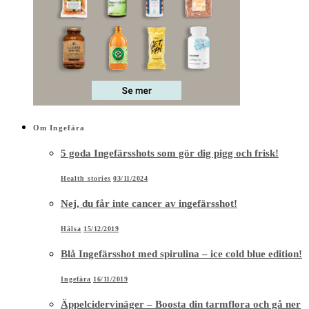
Om Ingefära
5 goda Ingefärsshots som gör dig pigg och frisk!
Health stories
03/11/2024
Nej, du får inte cancer av ingefärsshot!
Hälsa
15/12/2019
Blå Ingefärsshot med spirulina – ice cold blue edition!
Ingefära
16/11/2019
Äppelcidervinäger – Boosta din tarmflora och gå ner