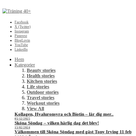
Facebook
X (Twitter)
Instagram
Pinterest
BlogLovin
YouTube
LinkedIn
Hem
Kategorier
Beauty stories
Health stories
Kitchen stories
Life stories
Outdoor stories
Travel stories
Workout stories
View All
Kollagen, Hyaluronsyra och Biotin – lär dig mer..
05/12/2025
Sköna Söndag – vilken härlig dag det blev!
15/02/2024
Välkommen till Sköna Söndag med gäst Tony Irving 11 feb