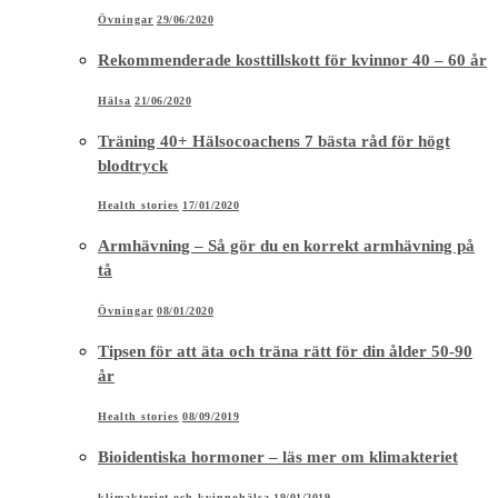
Övningar
29/06/2020
Rekommenderade kosttillskott för kvinnor 40 – 60 år
Hälsa
21/06/2020
Träning 40+ Hälsocoachens 7 bästa råd för högt
blodtryck
Health stories
17/01/2020
Armhävning – Så gör du en korrekt armhävning på
tå
Övningar
08/01/2020
Tipsen för att äta och träna rätt för din ålder 50-90
år
Health stories
08/09/2019
Bioidentiska hormoner – läs mer om klimakteriet
klimakteriet och kvinnohälsa
19/01/2019