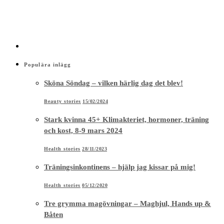
Populära inlägg
Sköna Söndag – vilken härlig dag det blev!
Beauty stories
15/02/2024
Stark kvinna 45+ Klimakteriet, hormoner, träning
och kost, 8-9 mars 2024
Health stories
28/11/2023
Träningsinkontinens – hjälp jag kissar på mig!
Health stories
05/12/2020
Tre grymma magövningar – Maghjul, Hands up &
Båten