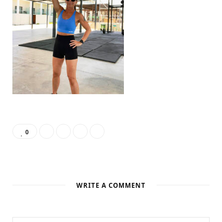
o
t
r
e
v
e
I
k
e
a
s
i
n
r
m
t
n
)
0
WRITE A COMMENT