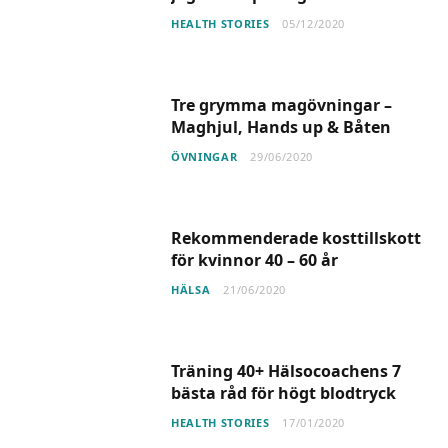
HEALTH STORIES
05/12/2020
Tre grymma magövningar –
Maghjul, Hands up & Båten
ÖVNINGAR
29/06/2020
Rekommenderade kosttillskott
för kvinnor 40 – 60 år
HÄLSA
21/06/2020
Träning 40+ Hälsocoachens 7
bästa råd för högt blodtryck
HEALTH STORIES
17/01/2020