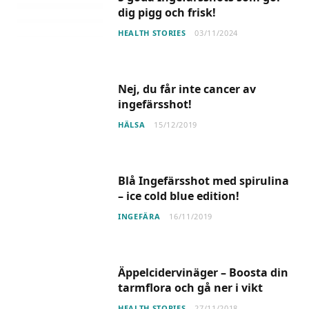
dig pigg och frisk!
HEALTH STORIES
03/11/2024
Nej, du får inte cancer av
ingefärsshot!
HÄLSA
15/12/2019
Blå Ingefärsshot med spirulina
– ice cold blue edition!
INGEFÄRA
16/11/2019
Äppelcidervinäger – Boosta din
tarmflora och gå ner i vikt
HEALTH STORIES
27/11/2018