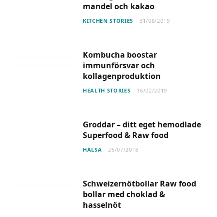
mandel och kakao
KITCHEN STORIES
31/08/2019
Kombucha boostar
immunförsvar och
kollagenproduktion
HEALTH STORIES
16/02/2019
Groddar – ditt eget hemodlade
Superfood & Raw food
HÄLSA
26/07/2018
Schweizernötbollar Raw food
bollar med choklad &
hasselnöt