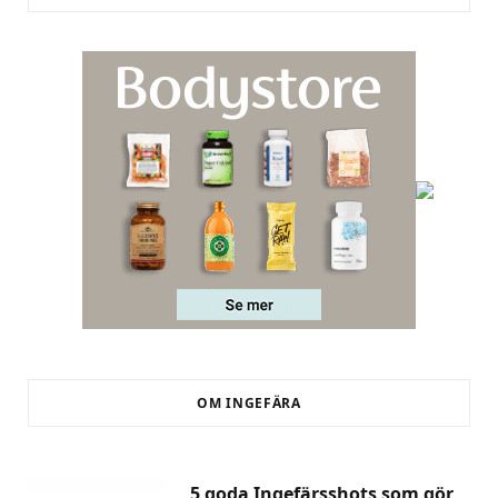
OM INGEFÄRA
5 goda Ingefärsshots som gör