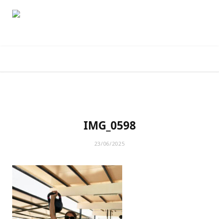
F
X
I
P
B
Y
L
a
(
n
i
l
o
i
IMG_0598
c
T
s
n
o
u
n
23/06/2025
e
w
t
t
g
T
k
b
i
a
e
L
u
e
o
t
g
r
o
b
d