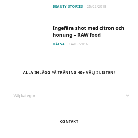
BEAUTY STORIES
25/02/2018
Ingefära shot med citron och
honung – RAW food
HÄLSA
14/05/2016
ALLA INLÄGG PÅ TRÄNING 40+ VÄLJ I LISTEN!
ALLA
INLÄGG
på
Träning
KONTAKT
40+
Välj