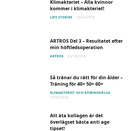
Klimakteriet – Alla kvinnor
kommer i klimakteriet!
LIFE STORIES
13/01/2019
ARTROS Del 3 – Resultatet efter
min höftledsoperation
ARTROS
23/10/2018
Så tränar du rätt för din ålder –
Träning för 40+ 50+ 60+
KLIMAKTERIET OCH KVINNOHÄLSA
11/03/2018
Att äta kollagen är det
överlägset bästa anti age
tipset!