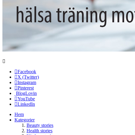
Facebook
X (Twitter)
Instagram
Pinterest
BlogLovin
YouTube
LinkedIn
Hem
Kategorier
Beauty stories
Health stories