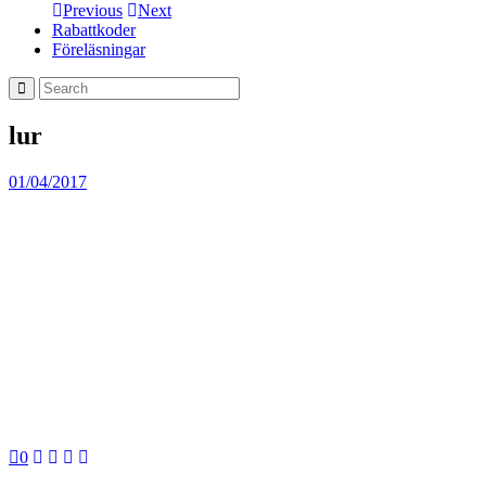
Previous
Next
Rabattkoder
Föreläsningar
lur
01/04/2017
0