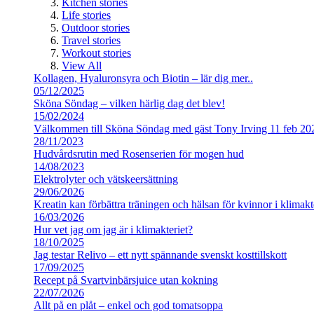
Kitchen stories
Life stories
Outdoor stories
Travel stories
Workout stories
View All
Kollagen, Hyaluronsyra och Biotin – lär dig mer..
05/12/2025
Sköna Söndag – vilken härlig dag det blev!
15/02/2024
Välkommen till Sköna Söndag med gäst Tony Irving 11 feb 20
28/11/2023
Hudvårdsrutin med Rosenserien för mogen hud
14/08/2023
Elektrolyter och vätskeersättning
29/06/2026
Kreatin kan förbättra träningen och hälsan för kvinnor i klimakt
16/03/2026
Hur vet jag om jag är i klimakteriet?
18/10/2025
Jag testar Relivo – ett nytt spännande svenskt kosttillskott
17/09/2025
Recept på Svartvinbärsjuice utan kokning
22/07/2026
Allt på en plåt – enkel och god tomatsoppa