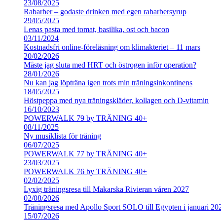
23/08/2025
Rabarber – godaste drinken med egen rabarbersyrup
29/05/2025
Lenas pasta med tomat, basilika, ost och bacon
03/11/2024
Kostnadsfri online-föreläsning om klimakteriet – 11 mars
20/02/2026
Måste jag sluta med HRT och östrogen inför operation?
28/01/2026
Nu kan jag löpträna igen trots min träningsinkontinens
18/05/2025
Höstpeppa med nya träningskläder, kollagen och D-vitamin
16/10/2023
POWERWALK 79 by TRÄNING 40+
08/11/2025
Ny musiklista för träning
06/07/2025
POWERWALK 77 by TRÄNING 40+
23/03/2025
POWERWALK 76 by TRÄNING 40+
02/02/2025
Lyxig träningsresa till Makarska Rivieran våren 2027
02/08/2026
Träningsresa med Apollo Sport SOLO till Egypten i januari 20
15/07/2026