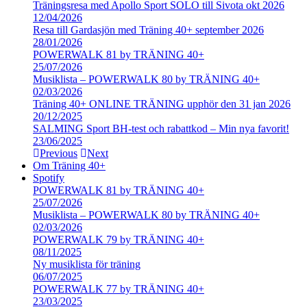
Träningsresa med Apollo Sport SOLO till Sivota okt 2026
12/04/2026
Resa till Gardasjön med Träning 40+ september 2026
28/01/2026
POWERWALK 81 by TRÄNING 40+
25/07/2026
Musiklista – POWERWALK 80 by TRÄNING 40+
02/03/2026
Träning 40+ ONLINE TRÄNING upphör den 31 jan 2026
20/12/2025
SALMING Sport BH-test och rabattkod – Min nya favorit!
23/06/2025
Previous
Next
Om Träning 40+
Spotify
POWERWALK 81 by TRÄNING 40+
25/07/2026
Musiklista – POWERWALK 80 by TRÄNING 40+
02/03/2026
POWERWALK 79 by TRÄNING 40+
08/11/2025
Ny musiklista för träning
06/07/2025
POWERWALK 77 by TRÄNING 40+
23/03/2025