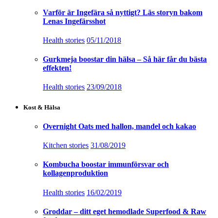
Varför är Ingefära så nyttigt? Läs storyn bakom
Lenas Ingefärsshot
Health stories
05/11/2018
Gurkmeja boostar din hälsa – Så här får du bästa
effekten!
Health stories
23/09/2018
Kost & Hälsa
Overnight Oats med hallon, mandel och kakao
Kitchen stories
31/08/2019
Kombucha boostar immunförsvar och
kollagenproduktion
Health stories
16/02/2019
Groddar – ditt eget hemodlade Superfood & Raw