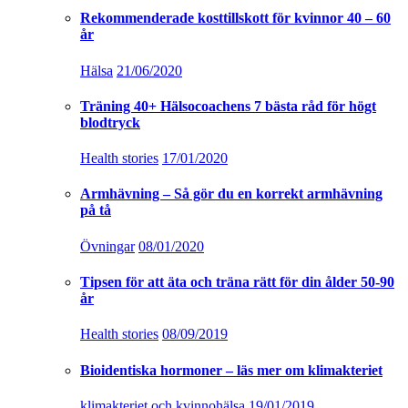
Rekommenderade kosttillskott för kvinnor 40 – 60
år
Hälsa
21/06/2020
Träning 40+ Hälsocoachens 7 bästa råd för högt
blodtryck
Health stories
17/01/2020
Armhävning – Så gör du en korrekt armhävning
på tå
Övningar
08/01/2020
Tipsen för att äta och träna rätt för din ålder 50-90
år
Health stories
08/09/2019
Bioidentiska hormoner – läs mer om klimakteriet
klimakteriet och kvinnohälsa
19/01/2019