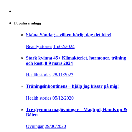
Populära inlägg
Sköna Söndag – vilken härlig dag det blev!
Beauty stories
15/02/2024
Stark kvinna 45+ Klimakteriet, hormoner, träning
och kost, 8-9 mars 2024
Health stories
28/11/2023
Träningsinkontinens – hjälp jag kissar på mig!
Health stories
05/12/2020
Tre grymma magövningar – Maghjul, Hands up &
Båten
Övningar
29/06/2020