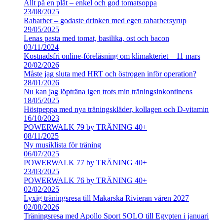
Allt på en plåt – enkel och god tomatsoppa
23/08/2025
Rabarber – godaste drinken med egen rabarbersyrup
29/05/2025
Lenas pasta med tomat, basilika, ost och bacon
03/11/2024
Kostnadsfri online-föreläsning om klimakteriet – 11 mars
20/02/2026
Måste jag sluta med HRT och östrogen inför operation?
28/01/2026
Nu kan jag löpträna igen trots min träningsinkontinens
18/05/2025
Höstpeppa med nya träningskläder, kollagen och D-vitamin
16/10/2023
POWERWALK 79 by TRÄNING 40+
08/11/2025
Ny musiklista för träning
06/07/2025
POWERWALK 77 by TRÄNING 40+
23/03/2025
POWERWALK 76 by TRÄNING 40+
02/02/2025
Lyxig träningsresa till Makarska Rivieran våren 2027
02/08/2026
Träningsresa med Apollo Sport SOLO till Egypten i januari