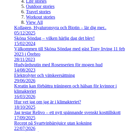
Life stories
Outdoor stories
Travel stories
Workout stories
View All
Kollagen, Hyaluronsyra och Biotin – lär dig mer..
05/12/2025
Sköna Söndag – vilken härlig dag det blev!
15/02/2024
Välkommen till Sköna Söndag med gäst Tony Irving 11 feb
2023 i Örebro
28/11/2023
Hudvårdsrutin med Rosenserien för mogen hud
14/08/2023
Elektrolyter och vätskeersättning
29/06/2026
Kreatin kan förbättra träningen och hälsan för kvinnor i
klimakteriet
16/03/2026
Hur vet jag om jag är i klimakteriet?
18/10/2025
Jag testar Relivo – ett nytt spännande svenskt kosttillskott
17/09/2025
Recept på Svartvinbärsjuice utan kokning
22/07/2026