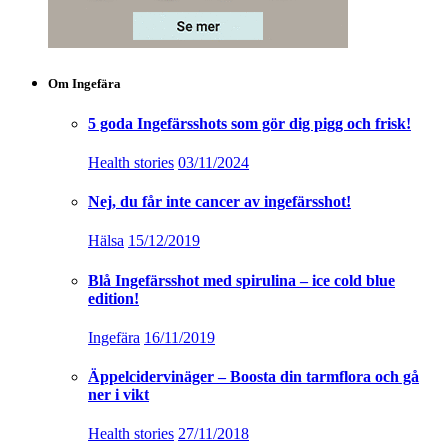
Om Ingefära
5 goda Ingefärsshots som gör dig pigg och frisk!
Health stories
03/11/2024
Nej, du får inte cancer av ingefärsshot!
Hälsa
15/12/2019
Blå Ingefärsshot med spirulina – ice cold blue
edition!
Ingefära
16/11/2019
Äppelcidervinäger – Boosta din tarmflora och gå
ner i vikt
Health stories
27/11/2018