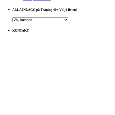
ALLA INLÄGG på Träning 40+ Välj i listen!
ALLA
INLÄGG
på
KONTAKT
Träning
40+
Välj
i
listen!