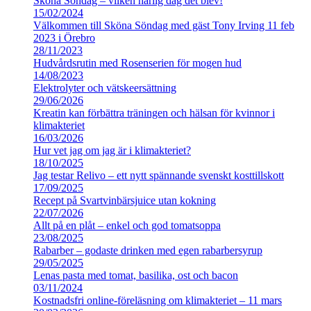
Sköna Söndag – vilken härlig dag det blev!
15/02/2024
Välkommen till Sköna Söndag med gäst Tony Irving 11 feb
2023 i Örebro
28/11/2023
Hudvårdsrutin med Rosenserien för mogen hud
14/08/2023
Elektrolyter och vätskeersättning
29/06/2026
Kreatin kan förbättra träningen och hälsan för kvinnor i
klimakteriet
16/03/2026
Hur vet jag om jag är i klimakteriet?
18/10/2025
Jag testar Relivo – ett nytt spännande svenskt kosttillskott
17/09/2025
Recept på Svartvinbärsjuice utan kokning
22/07/2026
Allt på en plåt – enkel och god tomatsoppa
23/08/2025
Rabarber – godaste drinken med egen rabarbersyrup
29/05/2025
Lenas pasta med tomat, basilika, ost och bacon
03/11/2024
Kostnadsfri online-föreläsning om klimakteriet – 11 mars