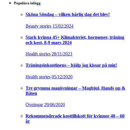
Populära inlägg
Sköna Söndag – vilken härlig dag det blev!
Beauty stories
15/02/2024
Stark kvinna 45+ Klimakteriet, hormoner, träning
och kost, 8-9 mars 2024
Health stories
28/11/2023
Träningsinkontinens – hjälp jag kissar på mig!
Health stories
05/12/2020
Tre grymma magövningar – Maghjul, Hands up &
Båten
Övningar
29/06/2020
Rekommenderade kosttillskott för kvinnor 40 – 60
år