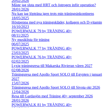
20/02/2026
Måste jag sluta med HRT och östrogen inför operation?
28/01/2026
Nu kan jag löpträna igen trots min träningsinkontinens
18/05/2025
Höstpeppa med nya träningskläder, kollagen och D-vitamin
16/10/2023
POWERWALK 79 by TRÄNING 40+
08/11/2025
Ny musiklista för träning
06/07/2025
POWERWALK 77 by TRÄNING 40+
23/03/2025
POWERWALK 76 by TRÄNING 40+
02/02/2025
Lyxig träningsresa till Makarska Rivieran våren 2027
02/08/2026
Träningsresa med Apollo Sport SOLO till Egypten i januari
2027
15/07/2026
Träningsresa med Apollo Sport SOLO till Sivota okt 2026
12/04/2026
Resa till Gardasjön med Träning 40+ september 2026
28/01/2026
POWERWALK 81 by TRÄNING 40+