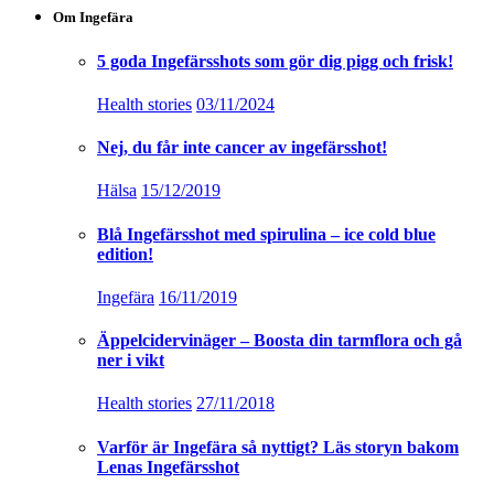
Om Ingefära
5 goda Ingefärsshots som gör dig pigg och frisk!
Health stories
03/11/2024
Nej, du får inte cancer av ingefärsshot!
Hälsa
15/12/2019
Blå Ingefärsshot med spirulina – ice cold blue
edition!
Ingefära
16/11/2019
Äppelcidervinäger – Boosta din tarmflora och gå
ner i vikt
Health stories
27/11/2018
Varför är Ingefära så nyttigt? Läs storyn bakom
Lenas Ingefärsshot