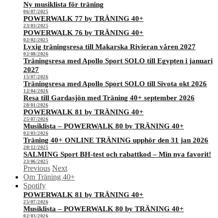
Ny musiklista för träning
06/07/2025
POWERWALK 77 by TRÄNING 40+
23/03/2025
POWERWALK 76 by TRÄNING 40+
02/02/2025
Lyxig träningsresa till Makarska Rivieran våren 2027
02/08/2026
Träningsresa med Apollo Sport SOLO till Egypten i januari
2027
15/07/2026
Träningsresa med Apollo Sport SOLO till Sivota okt 2026
12/04/2026
Resa till Gardasjön med Träning 40+ september 2026
28/01/2026
POWERWALK 81 by TRÄNING 40+
25/07/2026
Musiklista – POWERWALK 80 by TRÄNING 40+
02/03/2026
Träning 40+ ONLINE TRÄNING upphör den 31 jan 2026
20/12/2025
SALMING Sport BH-test och rabattkod – Min nya favorit!
23/06/2025
Previous
Next
Om Träning 40+
Spotify
POWERWALK 81 by TRÄNING 40+
25/07/2026
Musiklista – POWERWALK 80 by TRÄNING 40+
02/03/2026