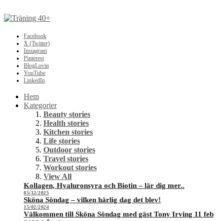
Facebook
X (Twitter)
Instagram
Pinterest
BlogLovin
YouTube
LinkedIn
Hem
Kategorier
Beauty stories
Health stories
Kitchen stories
Life stories
Outdoor stories
Travel stories
Workout stories
View All
Kollagen, Hyaluronsyra och Biotin – lär dig mer..
05/12/2025
Sköna Söndag – vilken härlig dag det blev!
15/02/2024
Välkommen till Sköna Söndag med gäst Tony Irving 11 feb