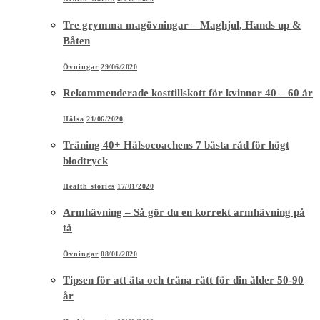
Tre grymma magövningar – Maghjul, Hands up &
Båten
Övningar
29/06/2020
Rekommenderade kosttillskott för kvinnor 40 – 60 år
Hälsa
21/06/2020
Träning 40+ Hälsocoachens 7 bästa råd för högt
blodtryck
Health stories
17/01/2020
Armhävning – Så gör du en korrekt armhävning på
tå
Övningar
08/01/2020
Tipsen för att äta och träna rätt för din ålder 50-90
år