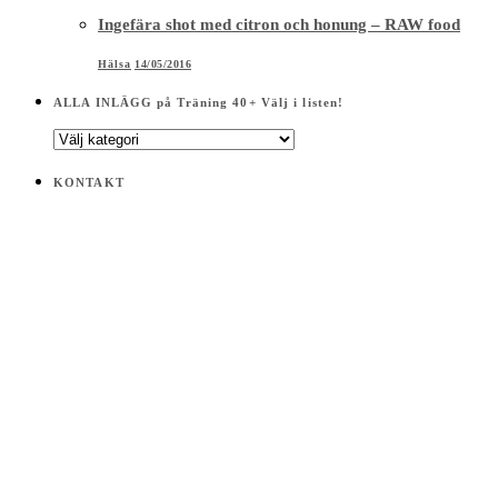
Ingefära shot med citron och honung – RAW food
Hälsa
14/05/2016
ALLA INLÄGG på Träning 40+ Välj i listen!
ALLA
INLÄGG
på
KONTAKT
Träning
40+
Välj
i
listen!