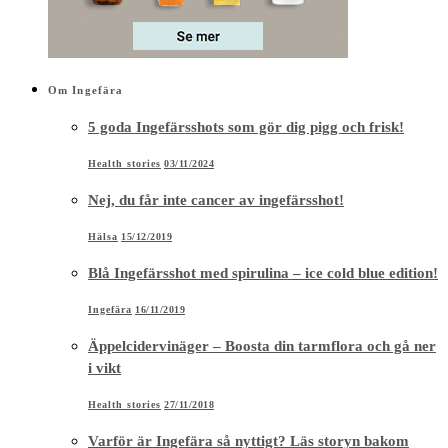
Om Ingefära
5 goda Ingefärsshots som gör dig pigg och frisk!
Health stories
03/11/2024
Nej, du får inte cancer av ingefärsshot!
Hälsa
15/12/2019
Blå Ingefärsshot med spirulina – ice cold blue edition!
Ingefära
16/11/2019
Äppelcidervinäger – Boosta din tarmflora och gå ner
i vikt
Health stories
27/11/2018
Varför är Ingefära så nyttigt? Läs storyn bakom