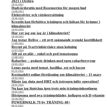
2023 i Örebro
28/11/2023
Hudvårdsrutin med Rosenserien för mogen hud
14/08/2023
Elektrolyter och vätskeersättning
29/06/2026
Kreatin kan förbättra träningen och hälsan för kvinnor i
klimakteriet
16/03/2026
Hur vet jag om jag är i klimakteriet?
18/10/2025
Jag testar Relivo – ett nytt spännande svenskt kosttillskott
17/09/2025
Recept på Svartvinbärsjuice utan kokning
22/07/2026
Allt på en plåt – enkel och god tomatsoppa
23/08/2025
Rabarber – godaste drinken med egen rabarbersyrup
29/05/2025
Lenas pasta med tomat, basilika, ost och bacon
03/11/2024
Kostnadsfri online-föreläsning om klimakteriet – 11 mars
20/02/2026
Måste jag sluta med HRT och östrogen inför operation?
28/01/2026
Nu kan jag löpträna igen trots min träningsinkontinens
18/05/2025
Höstpeppa med nya träningskläder, kollagen och D-vitamin
16/10/2023
POWERWALK 79 by TRÄNING 40+
08/11/2025