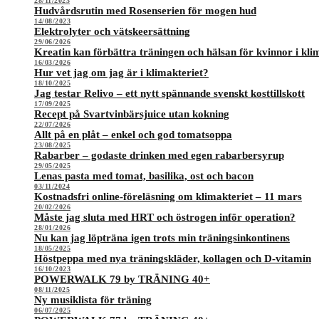
28/11/2023
Hudvårdsrutin med Rosenserien för mogen hud
14/08/2023
Elektrolyter och vätskeersättning
29/06/2026
Kreatin kan förbättra träningen och hälsan för kvinnor i kli
16/03/2026
Hur vet jag om jag är i klimakteriet?
18/10/2025
Jag testar Relivo – ett nytt spännande svenskt kosttillskott
17/09/2025
Recept på Svartvinbärsjuice utan kokning
22/07/2026
Allt på en plåt – enkel och god tomatsoppa
23/08/2025
Rabarber – godaste drinken med egen rabarbersyrup
29/05/2025
Lenas pasta med tomat, basilika, ost och bacon
03/11/2024
Kostnadsfri online-föreläsning om klimakteriet – 11 mars
20/02/2026
Måste jag sluta med HRT och östrogen inför operation?
28/01/2026
Nu kan jag löpträna igen trots min träningsinkontinens
18/05/2025
Höstpeppa med nya träningskläder, kollagen och D-vitamin
16/10/2023
POWERWALK 79 by TRÄNING 40+
08/11/2025
Ny musiklista för träning
06/07/2025