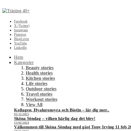
Facebook
X (Twitter)
Instagram
Pinterest
BlogLovin
YouTube
LinkedIn
Hem
Kategorier
Beauty stories
Health stories
Kitchen stories
Life stories
Outdoor stories
Travel stories
Workout stories
View All
Kollagen, Hyaluronsyra och Biotin – lär dig mer..
05/12/2025
Sköna Söndag – vilken härlig dag det blev!
15/02/2024
Välkommen till Sköna Söndag med gäst Tony Irving 11 feb 2