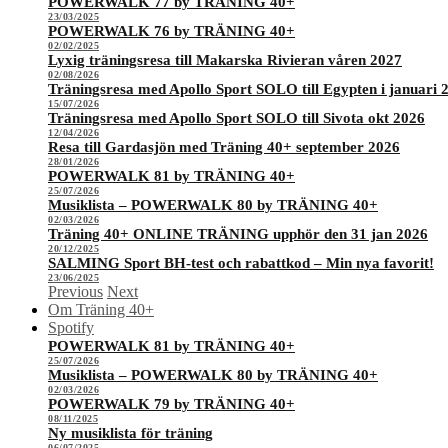
POWERWALK 77 by TRÄNING 40+
23/03/2025
POWERWALK 76 by TRÄNING 40+
02/02/2025
Lyxig träningsresa till Makarska Rivieran våren 2027
02/08/2026
Träningsresa med Apollo Sport SOLO till Egypten i januari 
15/07/2026
Träningsresa med Apollo Sport SOLO till Sivota okt 2026
12/04/2026
Resa till Gardasjön med Träning 40+ september 2026
28/01/2026
POWERWALK 81 by TRÄNING 40+
25/07/2026
Musiklista – POWERWALK 80 by TRÄNING 40+
02/03/2026
Träning 40+ ONLINE TRÄNING upphör den 31 jan 2026
20/12/2025
SALMING Sport BH-test och rabattkod – Min nya favorit!
23/06/2025
Previous
Next
Om Träning 40+
Spotify
POWERWALK 81 by TRÄNING 40+
25/07/2026
Musiklista – POWERWALK 80 by TRÄNING 40+
02/03/2026
POWERWALK 79 by TRÄNING 40+
08/11/2025
Ny musiklista för träning
06/07/2025