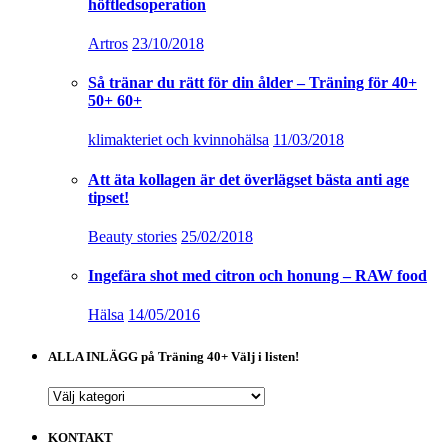
höftledsoperation
Artros
23/10/2018
Så tränar du rätt för din ålder – Träning för 40+
50+ 60+
klimakteriet och kvinnohälsa
11/03/2018
Att äta kollagen är det överlägset bästa anti age
tipset!
Beauty stories
25/02/2018
Ingefära shot med citron och honung – RAW food
Hälsa
14/05/2016
ALLA INLÄGG på Träning 40+ Välj i listen!
ALLA
INLÄGG
på
KONTAKT