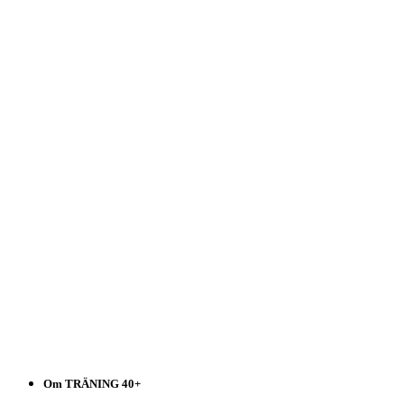
Träning
40+
Välj
i
listen!
Om TRÄNING 40+