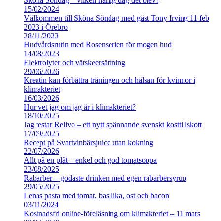
Sköna Söndag – vilken härlig dag det blev!
15/02/2024
Välkommen till Sköna Söndag med gäst Tony Irving 11 feb
2023 i Örebro
28/11/2023
Hudvårdsrutin med Rosenserien för mogen hud
14/08/2023
Elektrolyter och vätskeersättning
29/06/2026
Kreatin kan förbättra träningen och hälsan för kvinnor i
klimakteriet
16/03/2026
Hur vet jag om jag är i klimakteriet?
18/10/2025
Jag testar Relivo – ett nytt spännande svenskt kosttillskott
17/09/2025
Recept på Svartvinbärsjuice utan kokning
22/07/2026
Allt på en plåt – enkel och god tomatsoppa
23/08/2025
Rabarber – godaste drinken med egen rabarbersyrup
29/05/2025
Lenas pasta med tomat, basilika, ost och bacon
03/11/2024
Kostnadsfri online-föreläsning om klimakteriet – 11 mars