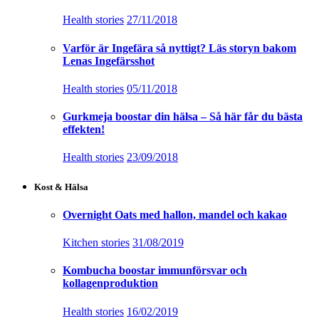
Health stories
27/11/2018
Varför är Ingefära så nyttigt? Läs storyn bakom
Lenas Ingefärsshot
Health stories
05/11/2018
Gurkmeja boostar din hälsa – Så här får du bästa
effekten!
Health stories
23/09/2018
Kost & Hälsa
Overnight Oats med hallon, mandel och kakao
Kitchen stories
31/08/2019
Kombucha boostar immunförsvar och
kollagenproduktion
Health stories
16/02/2019