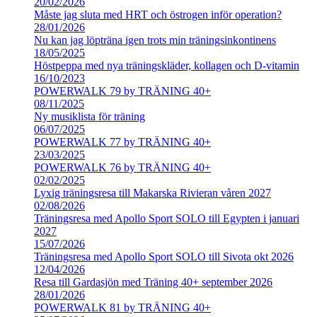
20/02/2026
Måste jag sluta med HRT och östrogen inför operation?
28/01/2026
Nu kan jag löpträna igen trots min träningsinkontinens
18/05/2025
Höstpeppa med nya träningskläder, kollagen och D-vitamin
16/10/2023
POWERWALK 79 by TRÄNING 40+
08/11/2025
Ny musiklista för träning
06/07/2025
POWERWALK 77 by TRÄNING 40+
23/03/2025
POWERWALK 76 by TRÄNING 40+
02/02/2025
Lyxig träningsresa till Makarska Rivieran våren 2027
02/08/2026
Träningsresa med Apollo Sport SOLO till Egypten i januari
2027
15/07/2026
Träningsresa med Apollo Sport SOLO till Sivota okt 2026
12/04/2026
Resa till Gardasjön med Träning 40+ september 2026
28/01/2026
POWERWALK 81 by TRÄNING 40+