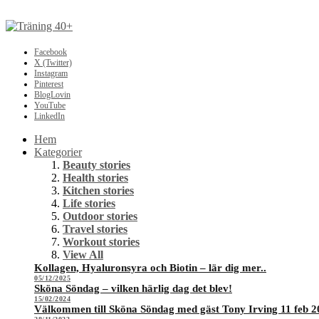
Facebook
X (Twitter)
Instagram
Pinterest
BlogLovin
YouTube
LinkedIn
Hem
Kategorier
Beauty stories
Health stories
Kitchen stories
Life stories
Outdoor stories
Travel stories
Workout stories
View All
Kollagen, Hyaluronsyra och Biotin – lär dig mer..
05/12/2025
Sköna Söndag – vilken härlig dag det blev!
15/02/2024
Välkommen till Sköna Söndag med gäst Tony Irving 11 feb 2