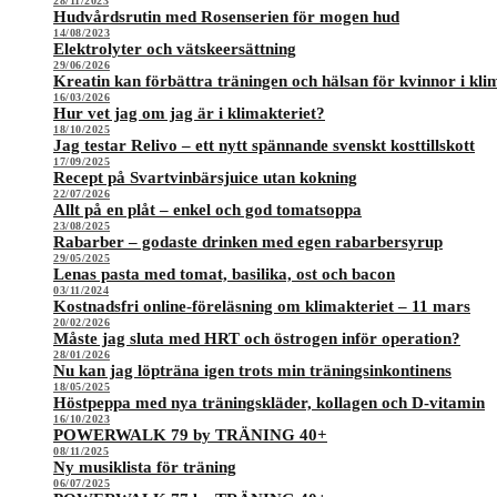
28/11/2023
Hudvårdsrutin med Rosenserien för mogen hud
14/08/2023
Elektrolyter och vätskeersättning
29/06/2026
Kreatin kan förbättra träningen och hälsan för kvinnor i kli
16/03/2026
Hur vet jag om jag är i klimakteriet?
18/10/2025
Jag testar Relivo – ett nytt spännande svenskt kosttillskott
17/09/2025
Recept på Svartvinbärsjuice utan kokning
22/07/2026
Allt på en plåt – enkel och god tomatsoppa
23/08/2025
Rabarber – godaste drinken med egen rabarbersyrup
29/05/2025
Lenas pasta med tomat, basilika, ost och bacon
03/11/2024
Kostnadsfri online-föreläsning om klimakteriet – 11 mars
20/02/2026
Måste jag sluta med HRT och östrogen inför operation?
28/01/2026
Nu kan jag löpträna igen trots min träningsinkontinens
18/05/2025
Höstpeppa med nya träningskläder, kollagen och D-vitamin
16/10/2023
POWERWALK 79 by TRÄNING 40+
08/11/2025
Ny musiklista för träning
06/07/2025