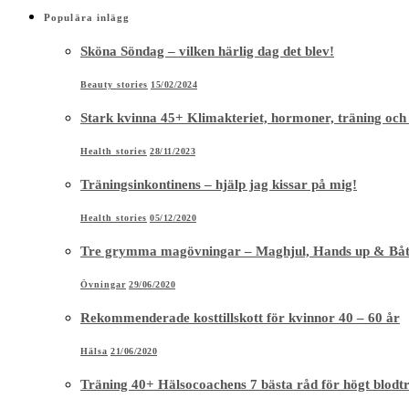
Populära inlägg
Sköna Söndag – vilken härlig dag det blev!
Beauty stories
15/02/2024
Stark kvinna 45+ Klimakteriet, hormoner, träning och
Health stories
28/11/2023
Träningsinkontinens – hjälp jag kissar på mig!
Health stories
05/12/2020
Tre grymma magövningar – Maghjul, Hands up & Bå
Övningar
29/06/2020
Rekommenderade kosttillskott för kvinnor 40 – 60 år
Hälsa
21/06/2020
Träning 40+ Hälsocoachens 7 bästa råd för högt blodt