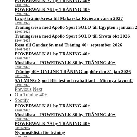
POWERWALK 77 by TRÄNING 40+
23/03/2025
POWERWALK 76 by TRÄNING 40+
02/02/2025
Lyxig träningsresa till Makarska Rivieran våren 2027
02/08/2026
Träningsresa med Apollo Sport SOLO till Egypten i januari 
15/07/2026
Träningsresa med Apollo Sport SOLO till Sivota okt 2026
12/04/2026
Resa till Gardasjön med Träning 40+ september 2026
28/01/2026
POWERWALK 81 by TRÄNING 40+
25/07/2026
Musiklista – POWERWALK 80 by TRÄNING 40+
02/03/2026
Träning 40+ ONLINE TRÄNING upphör den 31 jan 2026
20/12/2025
SALMING Sport BH-test och rabattkod – Min nya favorit!
23/06/2025
Previous
Next
Om Träning 40+
Spotify
POWERWALK 81 by TRÄNING 40+
25/07/2026
Musiklista – POWERWALK 80 by TRÄNING 40+
02/03/2026
POWERWALK 79 by TRÄNING 40+
08/11/2025
Ny musiklista för träning
06/07/2025