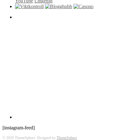
YouTube
LinkedIn
[instagram-feed]
© 2020 ThemeSphere. Designed by
ThemeSphere
.