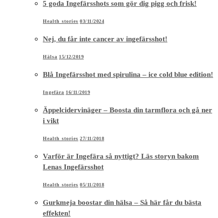
5 goda Ingefärsshots som gör dig pigg och frisk!
Health stories
03/11/2024
Nej, du får inte cancer av ingefärsshot!
Hälsa
15/12/2019
Blå Ingefärsshot med spirulina – ice cold blue edition!
Ingefära
16/11/2019
Äppelcidervinäger – Boosta din tarmflora och gå ner
i vikt
Health stories
27/11/2018
Varför är Ingefära så nyttigt? Läs storyn bakom
Lenas Ingefärsshot
Health stories
05/11/2018
Gurkmeja boostar din hälsa – Så här får du bästa
effekten!