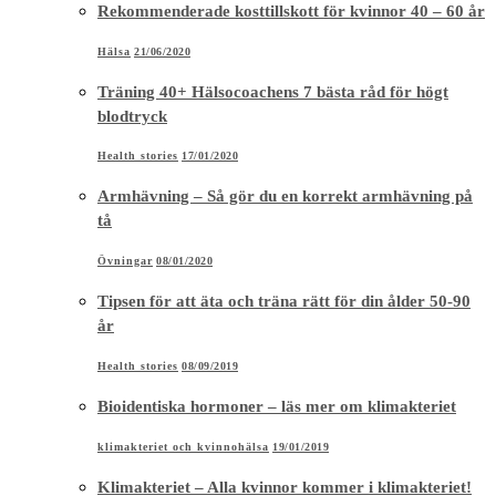
Rekommenderade kosttillskott för kvinnor 40 – 60 år
Hälsa
21/06/2020
Träning 40+ Hälsocoachens 7 bästa råd för högt
blodtryck
Health stories
17/01/2020
Armhävning – Så gör du en korrekt armhävning på
tå
Övningar
08/01/2020
Tipsen för att äta och träna rätt för din ålder 50-90
år
Health stories
08/09/2019
Bioidentiska hormoner – läs mer om klimakteriet
klimakteriet och kvinnohälsa
19/01/2019
Klimakteriet – Alla kvinnor kommer i klimakteriet!