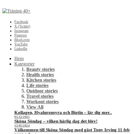
Facebook
X (Twitter)
Instagram
Pinterest
BlogLovin
YouTube
LinkedIn
Hem
Kategorier
Beauty stories
Health stories
Kitchen stories
Life stories
Outdoor stories
Travel stories
Workout stories
View All
Kollagen, Hyaluronsyra och Biotin – lär dig mer..
05/12/2025
Sköna Söndag – vilken härlig dag det blev!
15/02/2024
Välkommen till Sköna Söndag med gäst Tony Irving 11 feb