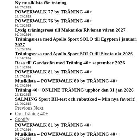
Ny musiklista för träning
06/07/2025
POWERWALK 77 by TRÄNING 40+
23/03/2025
POWERWALK 76 by TRÄNING 40+
02/02/2025
Lyxig träningsresa till Makarska Rivieran våren 2027
02/08/2026
Träningsresa med Apollo Sport SOLO till Egypten i januari
2027
15/07/2026
Träningsresa med Apollo Sport SOLO till Sivota okt 2026
12/04/2026
Resa till Gardasjön med Träning 40+ september 2026
28/01/2026
POWERWALK 81 by TRÄNING 40+
25/07/2026
Musiklista – POWERWALK 80 by TRÄNING 40+
02/03/2026
Träning 40+ ONLINE TRÄNING upphör den 31 jan 2026
20/12/2025
SALMING Sport BH-test och rabattkod – Min nya favorit!
23/06/2025
Previous
Next
Om Träning 40+
Spotify
POWERWALK 81 by TRÄNING 40+
25/07/2026
Musiklista – POWERWALK 80 by TRÄNING 40+
02/03/2026