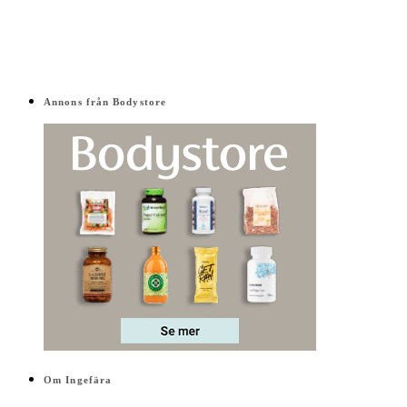
Annons från Bodystore
Om Ingefära