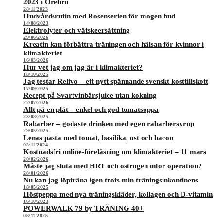
2023 i Örebro
28/11/2023
Hudvårdsrutin med Rosenserien för mogen hud
14/08/2023
Elektrolyter och vätskeersättning
29/06/2026
Kreatin kan förbättra träningen och hälsan för kvinnor i
klimakteriet
16/03/2026
Hur vet jag om jag är i klimakteriet?
18/10/2025
Jag testar Relivo – ett nytt spännande svenskt kosttillskott
17/09/2025
Recept på Svartvinbärsjuice utan kokning
22/07/2026
Allt på en plåt – enkel och god tomatsoppa
23/08/2025
Rabarber – godaste drinken med egen rabarbersyrup
29/05/2025
Lenas pasta med tomat, basilika, ost och bacon
03/11/2024
Kostnadsfri online-föreläsning om klimakteriet – 11 mars
20/02/2026
Måste jag sluta med HRT och östrogen inför operation?
28/01/2026
Nu kan jag löpträna igen trots min träningsinkontinens
18/05/2025
Höstpeppa med nya träningskläder, kollagen och D-vitamin
16/10/2023
POWERWALK 79 by TRÄNING 40+
08/11/2025