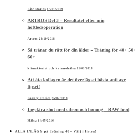
Life stories
13/01/2019
ARTROS Del 3 – Resultatet efter min
höftledsoperation
Artros
23/10/2018
Så tränar du rätt för din ålder – Träning för 40+ 50+
60+
klimakteriet och kvinnohälsa
11/03/2018
Att äta kollagen är det överlägset bästa anti age
tipset!
Beauty stories
25/02/2018
Ingefära shot med citron och honung – RAW food
Hälsa
14/05/2016
ALLA INLÄGG på Träning 40+ Välj i listen!