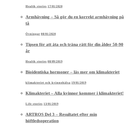
Health stories
17/01/2020
Armhävning – Så gör du en korrekt armhävning på
tå
Övningar
08/01/2020
Tipsen för att äta och träna rätt för din ålder 50-90
år
Health stories
08/09/2019
Bioidentiska hormoner – läs mer om klimakteriet
klimakteriet och kvinnohälsa
19/01/2019
Klimakteriet – Alla kvinnor kommer i klimakteriet!
Life stories
13/01/2019
ARTROS Del 3 – Resultatet efter min
höftledsoperation