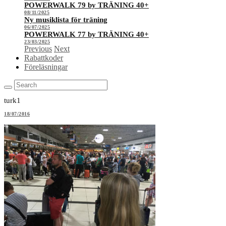
POWERWALK 79 by TRÄNING 40+
08/11/2025
Ny musiklista för träning
06/07/2025
POWERWALK 77 by TRÄNING 40+
23/03/2025
Previous
Next
Rabattkoder
Föreläsningar
turk1
18/07/2016