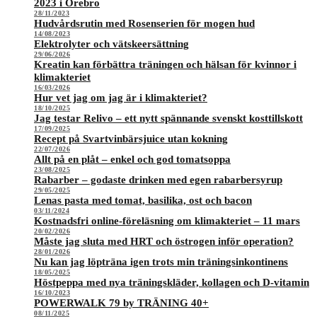
2023 i Örebro
28/11/2023
Hudvårdsrutin med Rosenserien för mogen hud
14/08/2023
Elektrolyter och vätskeersättning
29/06/2026
Kreatin kan förbättra träningen och hälsan för kvinnor i
klimakteriet
16/03/2026
Hur vet jag om jag är i klimakteriet?
18/10/2025
Jag testar Relivo – ett nytt spännande svenskt kosttillskott
17/09/2025
Recept på Svartvinbärsjuice utan kokning
22/07/2026
Allt på en plåt – enkel och god tomatsoppa
23/08/2025
Rabarber – godaste drinken med egen rabarbersyrup
29/05/2025
Lenas pasta med tomat, basilika, ost och bacon
03/11/2024
Kostnadsfri online-föreläsning om klimakteriet – 11 mars
20/02/2026
Måste jag sluta med HRT och östrogen inför operation?
28/01/2026
Nu kan jag löpträna igen trots min träningsinkontinens
18/05/2025
Höstpeppa med nya träningskläder, kollagen och D-vitamin
16/10/2023
POWERWALK 79 by TRÄNING 40+
08/11/2025