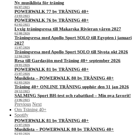
Ny musiklista för träning
06/07/2025
POWERWALK 77 by TRÄNING 40+
23/03/2025
POWERWALK 76 by TRÄNING 40+
02/02/2025
Lyxig träningsresa till Makarska Rivieran våren 2027
02/08/2026
Träningsresa med Apollo Sport SOLO till Egypten i januari
2027
15/07/2026
Träningsresa med Apollo Sport SOLO till Sivota okt 2026
12/04/2026
Resa till Gardasjön med Träning 40+ september 2026
28/01/2026
POWERWALK 81 by TRÄNING 40+
25/07/2026
Musiklista – POWERWALK 80 by TRÄNING 40+
02/03/2026
Träning 40+ ONLINE TRÄNING upphör den 31 jan 2026
20/12/2025
SALMING Sport BH-test och rabattkod – Min nya favorit!
23/06/2025
Previous
Next
Om Träning 40+
Spotify
POWERWALK 81 by TRÄNING 40+
25/07/2026
Musiklista – POWERWALK 80 by TRÄNING 40+
02/03/2026