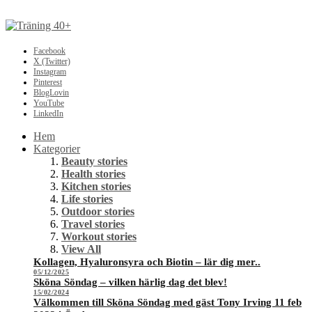
Facebook
X (Twitter)
Instagram
Pinterest
BlogLovin
YouTube
LinkedIn
Hem
Kategorier
Beauty stories
Health stories
Kitchen stories
Life stories
Outdoor stories
Travel stories
Workout stories
View All
Kollagen, Hyaluronsyra och Biotin – lär dig mer..
05/12/2025
Sköna Söndag – vilken härlig dag det blev!
15/02/2024
Välkommen till Sköna Söndag med gäst Tony Irving 11 feb