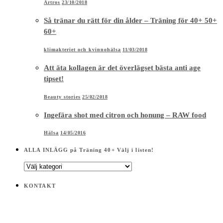
Artros
23/10/2018
Så tränar du rätt för din ålder – Träning för 40+ 50+
60+
klimakteriet och kvinnohälsa
11/03/2018
Att äta kollagen är det överlägset bästa anti age
tipset!
Beauty stories
25/02/2018
Ingefära shot med citron och honung – RAW food
Hälsa
14/05/2016
ALLA INLÄGG på Träning 40+ Välj i listen!
ALLA
INLÄGG
på
KONTAKT
Träning
40+
Välj
i