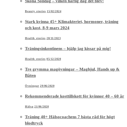
Sköna Söndag – vilken härlig dag det blev!
Beauty stories
15/02/2024
Stark kvinna 45+ Klimakteriet, hormoner, träning
och kost, 8-9 mars 2024
Health stories
28/11/2023
Träningsinkontinens – hjälp jag kissar på mig!
Health stories
05/12/2020
Tre grymma magövningar – Maghjul, Hands up &
Båten
Övningar
29/06/2020
Rekommenderade kosttillskott för kvinnor 40 – 60 år
Hälsa
21/06/2020
Träning 40+ Hälsocoachens 7 bästa råd för högt
blodtryck