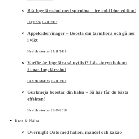
Blå Ingefärsshot med spirulina – ice cold blue edition!
Ingefära
16/11/2019
Äppelcidervinäger – Boosta din tarmflora och gå ner
i vikt
Health stories
27/11/2018
Varför är Ingefära så nyttigt? Läs storyn bakom
Lenas Ingefärsshot
Health stories
05/11/2018
Gurkmeja boostar din hälsa – Så här får du bästa
effekten!
Health stories
23/09/2018
Kost & Hälsa
Overnight Oats med hallon, mandel och kakao