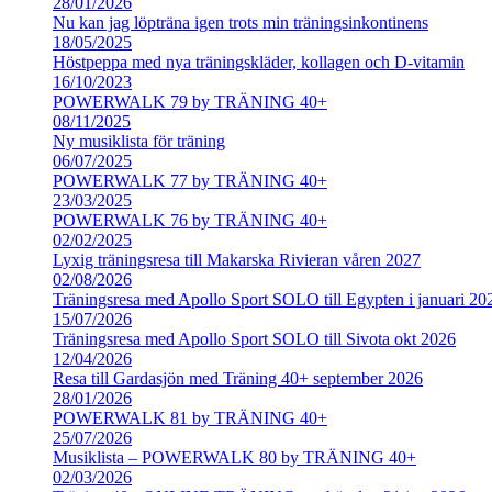
28/01/2026
Nu kan jag löpträna igen trots min träningsinkontinens
18/05/2025
Höstpeppa med nya träningskläder, kollagen och D-vitamin
16/10/2023
POWERWALK 79 by TRÄNING 40+
08/11/2025
Ny musiklista för träning
06/07/2025
POWERWALK 77 by TRÄNING 40+
23/03/2025
POWERWALK 76 by TRÄNING 40+
02/02/2025
Lyxig träningsresa till Makarska Rivieran våren 2027
02/08/2026
Träningsresa med Apollo Sport SOLO till Egypten i januari 20
15/07/2026
Träningsresa med Apollo Sport SOLO till Sivota okt 2026
12/04/2026
Resa till Gardasjön med Träning 40+ september 2026
28/01/2026
POWERWALK 81 by TRÄNING 40+
25/07/2026
Musiklista – POWERWALK 80 by TRÄNING 40+
02/03/2026