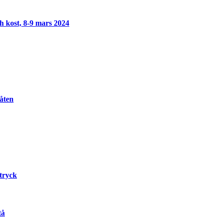
h kost, 8-9 mars 2024
åten
tryck
tå