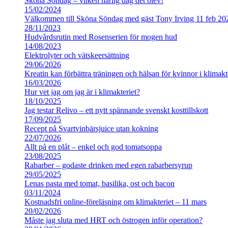
Sköna Söndag – vilken härlig dag det blev!
15/02/2024
Välkommen till Sköna Söndag med gäst Tony Irving 11 feb 20
28/11/2023
Hudvårdsrutin med Rosenserien för mogen hud
14/08/2023
Elektrolyter och vätskeersättning
29/06/2026
Kreatin kan förbättra träningen och hälsan för kvinnor i klimakt
16/03/2026
Hur vet jag om jag är i klimakteriet?
18/10/2025
Jag testar Relivo – ett nytt spännande svenskt kosttillskott
17/09/2025
Recept på Svartvinbärsjuice utan kokning
22/07/2026
Allt på en plåt – enkel och god tomatsoppa
23/08/2025
Rabarber – godaste drinken med egen rabarbersyrup
29/05/2025
Lenas pasta med tomat, basilika, ost och bacon
03/11/2024
Kostnadsfri online-föreläsning om klimakteriet – 11 mars
20/02/2026
Måste jag sluta med HRT och östrogen inför operation?