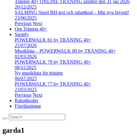
Träning 40+ ONLINE TRÄNING upphör den 31 jan 2026
20/12/2025
SALMING Sport BH-test och rabattkod – Min nya favorit!
23/06/2025
Previous
Next
Om Träning 40+
Spotify
POWERWALK 81 by TRÄNING 40+
25/07/2026
Musiklista – POWERWALK 80 by TRÄNING 40+
02/03/2026
POWERWALK 79 by TRÄNING 40+
08/11/2025
Ny musiklista för träning
06/07/2025
POWERWALK 77 by TRÄNING 40+
23/03/2025
Previous
Next
Rabattkoder
Föreläsningar
garda1