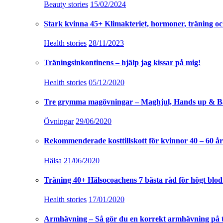
Beauty stories
15/02/2024
Stark kvinna 45+ Klimakteriet, hormoner, träning oc
Health stories
28/11/2023
Träningsinkontinens – hjälp jag kissar på mig!
Health stories
05/12/2020
Tre grymma magövningar – Maghjul, Hands up & B
Övningar
29/06/2020
Rekommenderade kosttillskott för kvinnor 40 – 60 år
Hälsa
21/06/2020
Träning 40+ Hälsocoachens 7 bästa råd för högt blod
Health stories
17/01/2020
Armhävning – Så gör du en korrekt armhävning på 