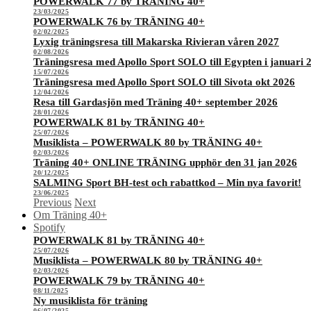
POWERWALK 77 by TRÄNING 40+
23/03/2025
POWERWALK 76 by TRÄNING 40+
02/02/2025
Lyxig träningsresa till Makarska Rivieran våren 2027
02/08/2026
Träningsresa med Apollo Sport SOLO till Egypten i januari 
15/07/2026
Träningsresa med Apollo Sport SOLO till Sivota okt 2026
12/04/2026
Resa till Gardasjön med Träning 40+ september 2026
28/01/2026
POWERWALK 81 by TRÄNING 40+
25/07/2026
Musiklista – POWERWALK 80 by TRÄNING 40+
02/03/2026
Träning 40+ ONLINE TRÄNING upphör den 31 jan 2026
20/12/2025
SALMING Sport BH-test och rabattkod – Min nya favorit!
23/06/2025
Previous
Next
Om Träning 40+
Spotify
POWERWALK 81 by TRÄNING 40+
25/07/2026
Musiklista – POWERWALK 80 by TRÄNING 40+
02/03/2026
POWERWALK 79 by TRÄNING 40+
08/11/2025
Ny musiklista för träning
06/07/2025