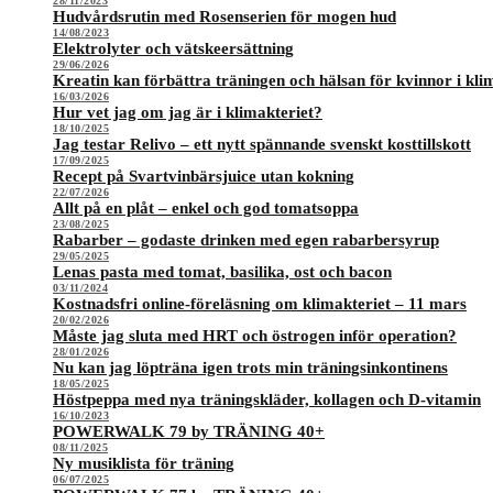
28/11/2023
Hudvårdsrutin med Rosenserien för mogen hud
14/08/2023
Elektrolyter och vätskeersättning
29/06/2026
Kreatin kan förbättra träningen och hälsan för kvinnor i kli
16/03/2026
Hur vet jag om jag är i klimakteriet?
18/10/2025
Jag testar Relivo – ett nytt spännande svenskt kosttillskott
17/09/2025
Recept på Svartvinbärsjuice utan kokning
22/07/2026
Allt på en plåt – enkel och god tomatsoppa
23/08/2025
Rabarber – godaste drinken med egen rabarbersyrup
29/05/2025
Lenas pasta med tomat, basilika, ost och bacon
03/11/2024
Kostnadsfri online-föreläsning om klimakteriet – 11 mars
20/02/2026
Måste jag sluta med HRT och östrogen inför operation?
28/01/2026
Nu kan jag löpträna igen trots min träningsinkontinens
18/05/2025
Höstpeppa med nya träningskläder, kollagen och D-vitamin
16/10/2023
POWERWALK 79 by TRÄNING 40+
08/11/2025
Ny musiklista för träning
06/07/2025