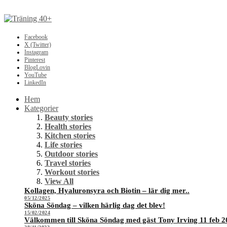
Facebook
X (Twitter)
Instagram
Pinterest
BlogLovin
YouTube
LinkedIn
Hem
Kategorier
Beauty stories
Health stories
Kitchen stories
Life stories
Outdoor stories
Travel stories
Workout stories
View All
Kollagen, Hyaluronsyra och Biotin – lär dig mer..
05/12/2025
Sköna Söndag – vilken härlig dag det blev!
15/02/2024
Välkommen till Sköna Söndag med gäst Tony Irving 11 feb 2