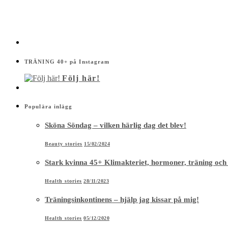
TRÄNING 40+ på Instagram
Följ här!
Populära inlägg
Sköna Söndag – vilken härlig dag det blev!
Beauty stories
15/02/2024
Stark kvinna 45+ Klimakteriet, hormoner, träning och
Health stories
28/11/2023
Träningsinkontinens – hjälp jag kissar på mig!
Health stories
05/12/2020