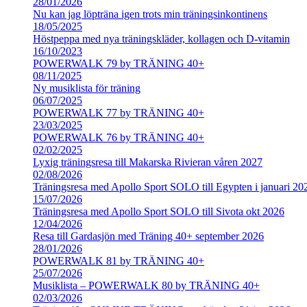
28/01/2026
Nu kan jag löpträna igen trots min träningsinkontinens
18/05/2025
Höstpeppa med nya träningskläder, kollagen och D-vitamin
16/10/2023
POWERWALK 79 by TRÄNING 40+
08/11/2025
Ny musiklista för träning
06/07/2025
POWERWALK 77 by TRÄNING 40+
23/03/2025
POWERWALK 76 by TRÄNING 40+
02/02/2025
Lyxig träningsresa till Makarska Rivieran våren 2027
02/08/2026
Träningsresa med Apollo Sport SOLO till Egypten i januari 20
15/07/2026
Träningsresa med Apollo Sport SOLO till Sivota okt 2026
12/04/2026
Resa till Gardasjön med Träning 40+ september 2026
28/01/2026
POWERWALK 81 by TRÄNING 40+
25/07/2026
Musiklista – POWERWALK 80 by TRÄNING 40+
02/03/2026