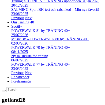
Träning 40+ ONLINE TRÄNING upphör den 31 jan 2026
20/12/2025
SALMING Sport BH-test och rabattkod – Min nya favorit!
23/06/2025
Previous
Next
Om Träning 40+
Spotify
POWERWALK 81 by TRÄNING 40+
25/07/2026
Musiklista – POWERWALK 80 by TRÄNING 40+
02/03/2026
POWERWALK 79 by TRÄNING 40+
08/11/2025
Ny musiklista för träning
06/07/2025
POWERWALK 77 by TRÄNING 40+
23/03/2025
Previous
Next
Rabattkoder
Föreläsningar
gotland28