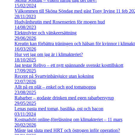
Sköna Söndag – vilken härlig dag det blev!
15/02/2024
Välkommen till Sköna Söndag med gäst Tony Irving 11 feb 20
28/11/2023
Hudvårdsrutin med Rosenserien för mogen hud
14/08/2023
Elektrolyter och vätskeersättning
29/06/2026
Kreatin kan förbättra träningen och hälsan för kvinnor i klimakt
16/03/2026
Hur vet jag om jag är i klimakteriet?
18/10/2025
Jag testar Relivo – ett nytt spännande svenskt kosttillskott
17/09/2025
Recept på Svartvinbärsjuice utan kokning
22/07/2026
Allt på en plåt – enkel och god tomatsoppa
23/08/2025
Rabarber – godaste drinken med egen rabarbersyrup
29/05/2025
Lenas pasta med tomat, basilika, ost och bacon
03/11/2024
Kostnadsfri online-föreläsning om klimakteriet – 11 mars
20/02/2026
Måste jag sluta med HRT och östrogen inför operation?