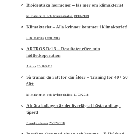
Bioidentiska hormoner – läs mer om klimakteriet
klimakteriet och kvinnohälsa
19/01/2019
Klimakteriet – Alla kvinnor kommer i klimakteriet!
Life stories
13/01/2019
ARTROS Del 3 – Resultatet efter min
höftledsoperation
Artros
23/10/2018
Så tränar du rätt för din ålder – Träning för 40+ 50+
60+
klimakteriet och kvinnohälsa
11/03/2018
Att äta kollagen är det överlägset bästa anti age
tipset!
Beauty stories
25/02/2018
Ingefära shot med citron och honung – RAW food