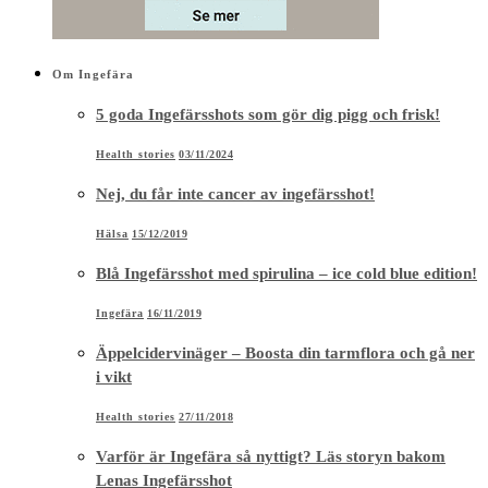
Om Ingefära
5 goda Ingefärsshots som gör dig pigg och frisk!
Health stories
03/11/2024
Nej, du får inte cancer av ingefärsshot!
Hälsa
15/12/2019
Blå Ingefärsshot med spirulina – ice cold blue edition!
Ingefära
16/11/2019
Äppelcidervinäger – Boosta din tarmflora och gå ner
i vikt
Health stories
27/11/2018
Varför är Ingefära så nyttigt? Läs storyn bakom
Lenas Ingefärsshot