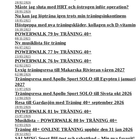
20/02/2026
Måste jag sluta med HRT och östrogen inför operation?
28/01/2026
Nu kan jag löpträna igen trots min träningsinkontinens
18/05/2025
Höstpeppa med nya träningskläder, kollagen och D-vitamin
16/10/2023
POWERWALK 79 by TRÄNING 40+
08/11/2025
Ny musiklista för träning
06/07/2025
POWERWALK 77 by TRÄNING 40+
23/03/2025
POWERWALK 76 by TRÄNING 40+
02/02/2025
Lyxig träningsresa till Makarska Rivieran våren 2027
02/08/2026
Träningsresa med Apollo Sport SOLO till Egypten i januari
2027
15/07/2026
Träningsresa med Apollo Sport SOLO till Sivota okt 2026
12/04/2026
Resa till Gardasjön med Träning 40+ september 2026
28/01/2026
POWERWALK 81 by TRÄNING 40+
25/07/2026
Musiklista – POWERWALK 80 by TRÄNING 40+
02/03/2026
Träning 40+ ONLINE TRÄNING upphör den 31 jan 2026
20/12/2025
SALMING Sport BH-test och rabattkod – Min nya favorit!