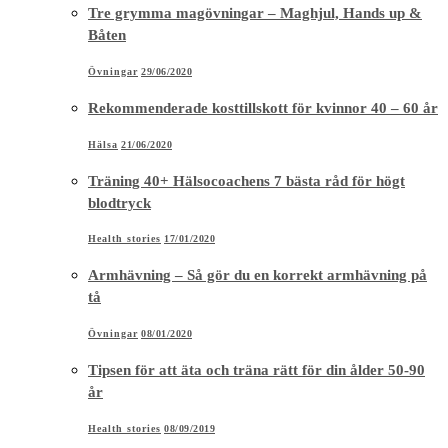
Tre grymma magövningar – Maghjul, Hands up &
Båten
Övningar
29/06/2020
Rekommenderade kosttillskott för kvinnor 40 – 60 år
Hälsa
21/06/2020
Träning 40+ Hälsocoachens 7 bästa råd för högt
blodtryck
Health stories
17/01/2020
Armhävning – Så gör du en korrekt armhävning på
tå
Övningar
08/01/2020
Tipsen för att äta och träna rätt för din ålder 50-90
år
Health stories
08/09/2019