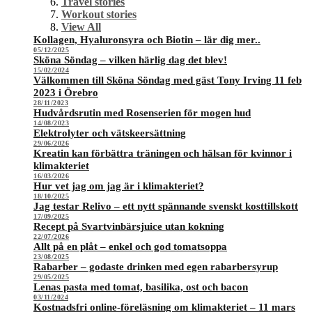
Travel stories
Workout stories
View All
Kollagen, Hyaluronsyra och Biotin – lär dig mer..
05/12/2025
Sköna Söndag – vilken härlig dag det blev!
15/02/2024
Välkommen till Sköna Söndag med gäst Tony Irving 11 feb
2023 i Örebro
28/11/2023
Hudvårdsrutin med Rosenserien för mogen hud
14/08/2023
Elektrolyter och vätskeersättning
29/06/2026
Kreatin kan förbättra träningen och hälsan för kvinnor i
klimakteriet
16/03/2026
Hur vet jag om jag är i klimakteriet?
18/10/2025
Jag testar Relivo – ett nytt spännande svenskt kosttillskott
17/09/2025
Recept på Svartvinbärsjuice utan kokning
22/07/2026
Allt på en plåt – enkel och god tomatsoppa
23/08/2025
Rabarber – godaste drinken med egen rabarbersyrup
29/05/2025
Lenas pasta med tomat, basilika, ost och bacon
03/11/2024
Kostnadsfri online-föreläsning om klimakteriet – 11 mars