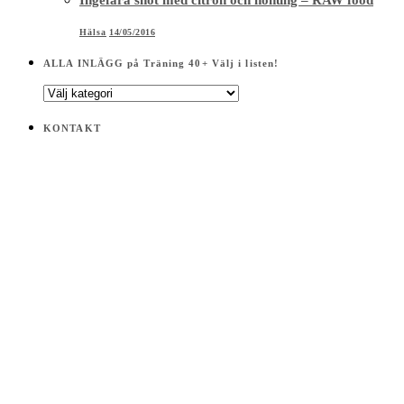
Hälsa
14/05/2016
ALLA INLÄGG på Träning 40+ Välj i listen!
ALLA
INLÄGG
på
KONTAKT
Träning
40+
Välj
i
listen!