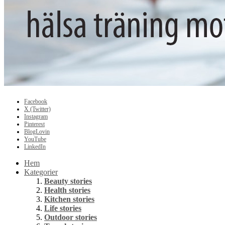
Facebook
X (Twitter)
Instagram
Pinterest
BlogLovin
YouTube
LinkedIn
Hem
Kategorier
Beauty stories
Health stories
Kitchen stories
Life stories
Outdoor stories